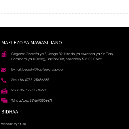
MAELEZO YA MAWASILIANO
Ongeza: Ghorofa ya 5, Jengo B2, Hifadhi ya Viwanda ya Yin Tian, ​​
Barabara ya Xi Xiang, Bao'an Dist, Shenzhen, 518102 China
E-mail: beauty@topfeelgroup.com
Simu: 86-0755-25686685
faksi: 86-755-25686665
WhatsApp: 8616670804471
BIDHAA
Vipodozi vya Uso