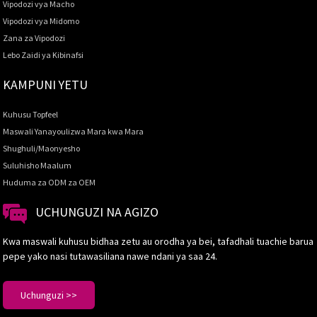
Vipodozi vya Macho
Vipodozi vya Midomo
Zana za Vipodozi
Lebo Zaidi ya Kibinafsi
KAMPUNI YETU
Kuhusu Topfeel
Maswali Yanayoulizwa Mara kwa Mara
Shughuli/Maonyesho
Suluhisho Maalum
Huduma za ODM za OEM
UCHUNGUZI NA AGIZO
Kwa maswali kuhusu bidhaa zetu au orodha ya bei, tafadhali tuachie barua
pepe yako nasi tutawasiliana nawe ndani ya saa 24.
Uchunguzi >>