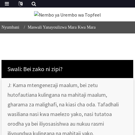
Nyumbani
Maswali Yanayoulizwa Mara Kwa Mara
Swali: Bei zako ni zipi?
J: Kama mtengenezaji maalum, bei zetu
hutofautiana kulingana na mahitaji maalum,
gharama za malighafi, na kiasi cha oda. Tafadhali
wasiliana nasi kwa maelezo yako, nasi tutatoa
orodha ya bei iliyosasishwa au nukuu rasmi
iliyoundwa kulingana na mahitaji yako.