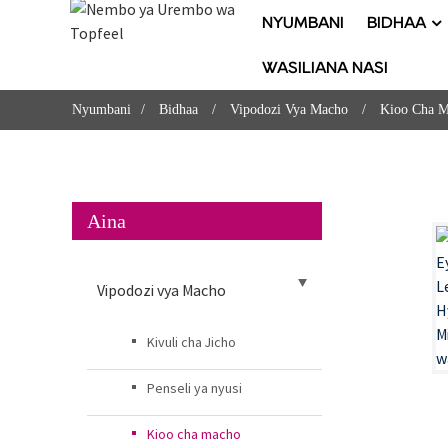
NYUMBANI
BIDHAA
WASILIANA NASI
Nyumbani
Bidhaa
Vipodozi Vya Macho
Kioo Cha 
Aina
Vipodozi vya Macho
Kivuli cha Jicho
Penseli ya nyusi
Kioo cha macho