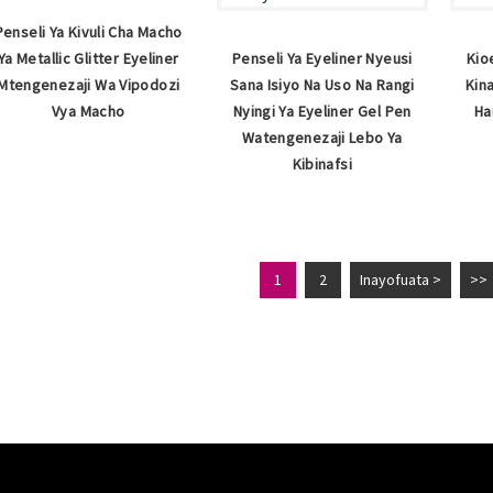
Penseli Ya Kivuli Cha Macho
Ya Metallic Glitter Eyeliner
Penseli Ya Eyeliner Nyeusi
Kio
Mtengenezaji Wa Vipodozi
Sana Isiyo Na Uso Na Rangi
Kin
Vya Macho
Nyingi Ya Eyeliner Gel Pen
Ha
Watengenezaji Lebo Ya
Kibinafsi
1
2
Inayofuata >
>>