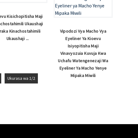
evu Kisichopitisha Maji
achostahimili Ukaushaji
raka Kinachostahimili
Vipodozi Vya Macho Vya
Ukaushaji ...
Eyeliner Ya Kioevu
Isiyopitisha Maji
Vinavyozuia Kuvuja Kwa
Uchafu Watengenezaji Wa
Eyeliner Ya Macho Yenye
Mipaka Miwili
Ukurasa wa 1/2