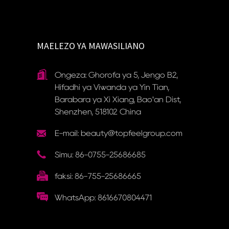
MAELEZO YA MAWASILIANO
Ongeza: Ghorofa ya 5, Jengo B2,
Hifadhi ya Viwanda ya Yin Tian, ​​
Barabara ya Xi Xiang, Bao'an Dist,
Shenzhen, 518102 China
E-mail: beauty@topfeelgroup.com
Simu: 86-0755-25686685
faksi: 86-755-25686665
WhatsApp: 8616670804471