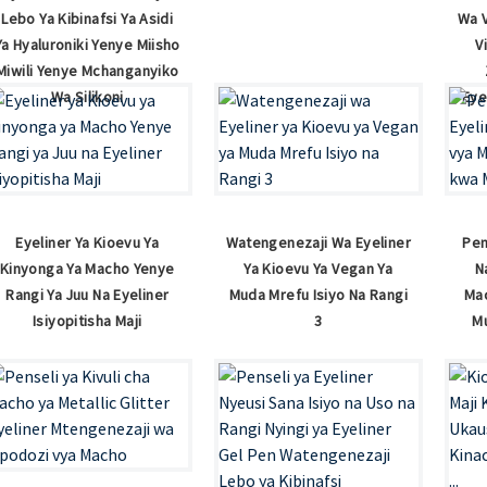
Lebo Ya Kibinafsi Ya Asidi
Wa V
Ya Hyaluroniki Yenye Miisho
V
Miwili Yenye Mchanganyiko
Wa Silikoni
Eye
Eyeliner Ya Kioevu Ya
Watengenezaji Wa Eyeliner
Pen
Kinyonga Ya Macho Yenye
Ya Kioevu Ya Vegan Ya
N
Rangi Ya Juu Na Eyeliner
Muda Mrefu Isiyo Na Rangi
Ma
Isiyopitisha Maji
3
Mu