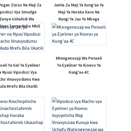
egan Zisizo Na Maji Za
Jumla Za Maji Ya Kung'aa Ya
ipodozi Vya Smudge
Maji Ya Haraka Kavu Na
Zenye Ushahidi Wa
Rangi Ya Juu Ya Mboga
liner Zenye Ncha Mbili
Mtengenezaji Wa Penseli
seli Ya Gel Ya Eyeliner
Ya Eyeliner Ya Kioevu Ya
a Nyusi Vipodozi Vya
Kung'aa 4C
cho Vinavyodumu Kwa
da Mrefu Bila Ukatili