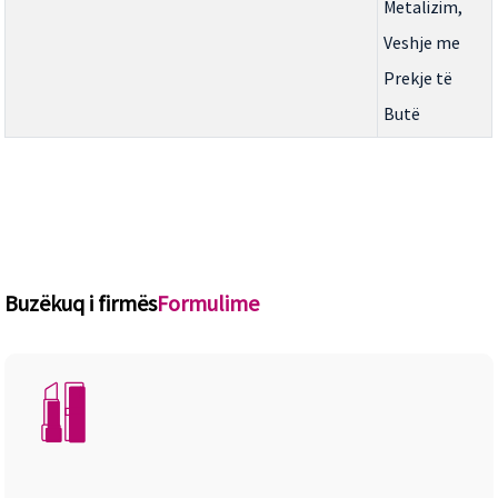
Metalizim,
Veshje me
Prekje të
Butë
Buzëkuq i firmës
Formulime