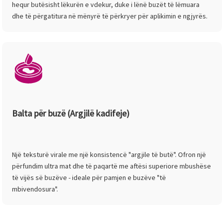
hequr butësisht lëkurën e vdekur, duke i lënë buzët të lëmuara
dhe të përgatitura në mënyrë të përkryer për aplikimin e ngjyrës.
Balta për buzë (Argjilë kadifeje)
Një teksturë virale me një konsistencë "argjile të butë". Ofron një
përfundim ultra mat dhe të paqartë me aftësi superiore mbushëse
të vijës së buzëve - ideale për pamjen e buzëve "të
mbivendosura".