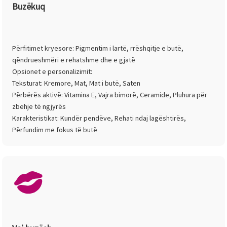
Buzëkuq
Përfitimet kryesore: Pigmentim i lartë, rrëshqitje e butë,
qëndrueshmëri e rehatshme dhe e gjatë
Opsionet e personalizimit:
Teksturat: Kremore, Mat, Mat i butë, Saten
Përbërës aktivë: Vitamina E, Vajra bimorë, Ceramide, Pluhura për
zbehje të ngjyrës
Karakteristikat: Kundër pendëve, Rehati ndaj lagështirës, ​​
Përfundim me fokus të butë