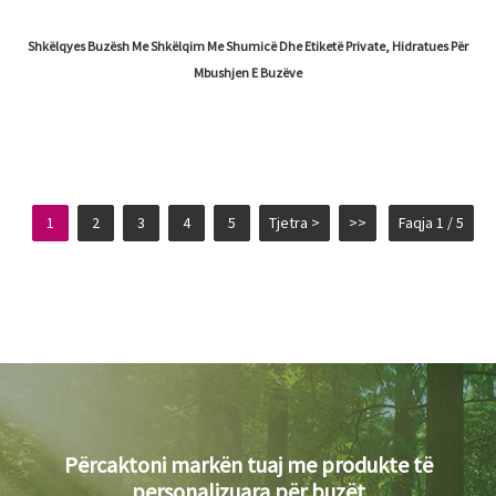
Shkëlqyes Buzësh Me Shkëlqim Me Shumicë Dhe Etiketë Private, Hidratues Për
Mbushjen E Buzëve
1
2
3
4
5
Tjetra >
>>
Faqja 1 / 5
Përcaktoni markën tuaj me produkte të
personalizuara për buzët