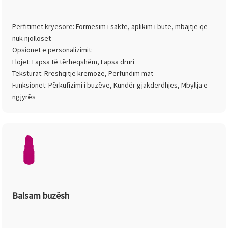
Përfitimet kryesore: Formësim i saktë, aplikim i butë, mbajtje që
nuk njolloset
Opsionet e personalizimit:
Llojet: Lapsa të tërheqshëm, Lapsa druri
Teksturat: Rrëshqitje kremoze, Përfundim mat
Funksionet: Përkufizimi i buzëve, Kundër gjakderdhjes, Mbyllja e
ngjyrës
Balsam buzësh