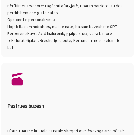
Përfitimet kryesore: Lagështi afatgjatë, riparim barriere, kujdes i
përditshëm ose gjatë natës
Opsionet e personalizimit:
Llojet: Balsam hidratues, maskë nate, balsam buzësh me SPF
Përbërës aktivë: Acid hialuronik, gjalpë shea, vajra bimorë
Teksturat: Gjalpë, Rrëshqitje e butë, Përfundim me shkëlqim të
butë
Pastrues buzësh
I formuluar me kristale natyrale sheqeri ose lëvozhga arre për të