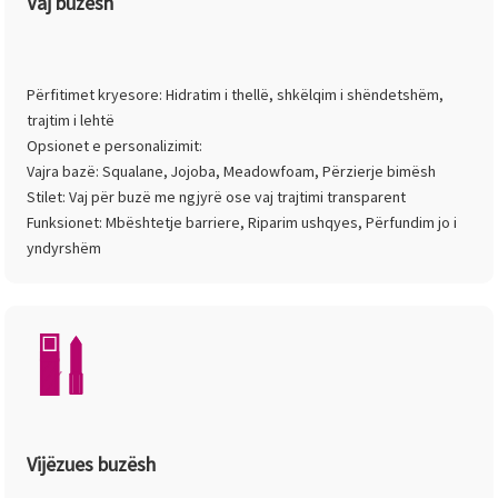
Vaj buzësh
Përfitimet kryesore: Hidratim i thellë, shkëlqim i shëndetshëm,
trajtim i lehtë
Opsionet e personalizimit:
Vajra bazë: Squalane, Jojoba, Meadowfoam, Përzierje bimësh
Stilet: Vaj për buzë me ngjyrë ose vaj trajtimi transparent
Funksionet: Mbështetje barriere, Riparim ushqyes, Përfundim jo i
yndyrshëm
Vijëzues buzësh