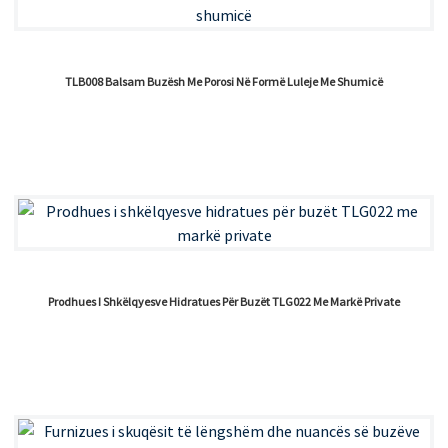
TLB008 Balsam Buzësh Me Porosi Në Formë Luleje Me Shumicë
Prodhues I Shkëlqyesve Hidratues Për Buzët TLG022 Me Markë Private