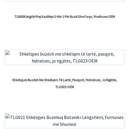
TLB006 Argjilë Prej Kadifeje 2-Në-1 Për Buzë Dhe Faqe, Prodhues OEM
Shkëlqyes Buzësh Me Shkëlqim Të Lartë, Pasqyrë, Hidratues, Jo Ngjitës,
TLG023 OEM