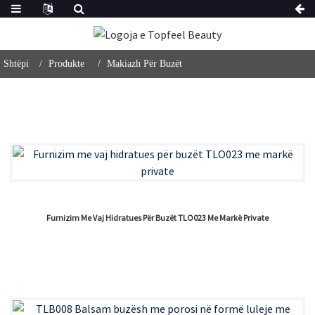
Shtëpi
Produkte
Makiazh Për Buzët
Furnizim Me Vaj Hidratues Për Buzët TLO023 Me Markë Private