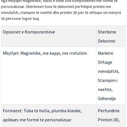
nga mbylljet magnetike, tubat e hollë ose komponentët me formë të
personalizuar. Shërbimet tona të dekorimit përfshijnë printim me
mëndafsh, stampim të nxehtë dhe printim 3D për të shfaqur në mënyrë
të përsosur logon tuaj.
Opsionet e Komponentëve
Shërbime
Dekorimi
Mbylljet: Magnetike, me kapje, me rrotullim
Markimi:
Shfaqje
mëndafshi,
Stampim i
nxehtë,
Gdhendje
Formatet: Tuba të holla, plumba klasikë,
Përfundimi:
aplikues me formë të personalizuar
Printim 3D,