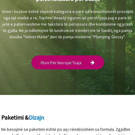
Grimi i buzëve është shpesh kategoria e parë që konsumatorët provojnë
nga një markë e re. Topfeel Beauty siguron që përshtypja juaj e parë të
jetë e paharrueshme me tekstura të përsosura dhe kombinime ngjyrash
të gjalla. Ne ju ndihmojmë të lundroni në trendet më të fundit, nga pamja
klasike "Velvet Matte" deri te pamja moderne "Plumping Glossy".
Flisni Për Nevojat Tuaja
Paketimi &
Dizajn
Ne besojmë se paketimi është po aq i rëndësishëm sa formula. Zgjidhni