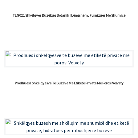
TLG021 Shkëlqyes Buzëkuq Botanik I Lëngshëm, Furnizues Me Shumicë
Prodhues I Shkëlqyesve Të Buzëve Me Etiketë Private Me Porosi Velvety