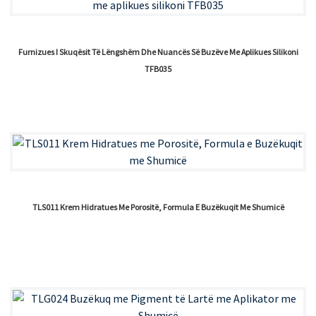
Furnizues I Skuqësit Të Lëngshëm Dhe Nuancës Së Buzëve Me Aplikues Silikoni
TFB035
TLS011 Krem Hidratues Me Porositë, Formula E Buzëkuqit Me Shumicë