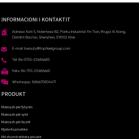
INFORMACIONI I KONTAKTIT
Adresa: Kati 5, Ndërtesa B2, Parku Industrial Yin Tian, ​​Rruga Xi Xiang,
Distrikti Bao'an, Shenzhen, 518102 Kinë
E-mail: beauty@topfeelgroup.com
Tel: 86-0755-25686685
faks: 86-755-25686665
Whatsapp: 8616670804471
PRODUKT
Makiazh për fytyrën
Makiazh për sytë
Makiazh për buzët
Mjete Kozmetike
Më shumë etiketa private