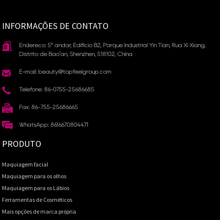
INFORMAÇÕES DE CONTATO
Endereço: 5º andar, Edifício B2, Parque Industrial Yin Tian, ​​Rua Xi Xiang,
Distrito de Bao'an, Shenzhen, 518102, China
E-mail: beauty@topfeelgroup.com
Telefone: 86-0755-25686685
Fax: 86-755-25686665
WhatsApp: 8616670804471
PRODUTO
Maquiagem facial
Maquiagem para os olhos
Maquiagem para os Lábios
Ferramentas de Cosméticos
Mais opções de marca própria