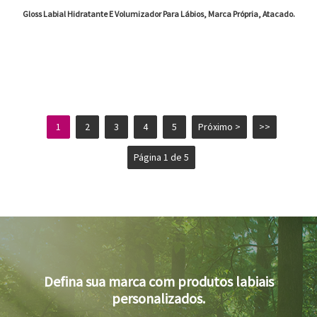
Gloss Labial Hidratante E Volumizador Para Lábios, Marca Própria, Atacado.
1
2
3
4
5
Próximo >
>>
Página 1 de 5
Defina sua marca com produtos labiais
personalizados.