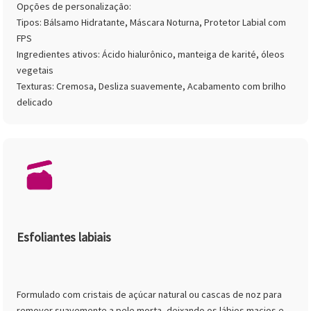
Opções de personalização:
Tipos: Bálsamo Hidratante, Máscara Noturna, Protetor Labial com
FPS
Ingredientes ativos: Ácido hialurônico, manteiga de karité, óleos
vegetais
Texturas: Cremosa, Desliza suavemente, Acabamento com brilho
delicado
Esfoliantes labiais
Formulado com cristais de açúcar natural ou cascas de noz para
remover suavemente a pele morta, deixando os lábios macios e