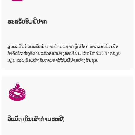
ສະຄຣັບຮິມຝີປາກ
ສູດຜະສົມດ້ວຍຜລຶກນ້ຳຕານທຳມະຊາດ ຫຼື ເປືອກໝາກວອນນັດເພື່ອ
ກຳຈັດຜິວໜັງທີ່ຕາຍແລ້ວອອກຢ່າງອ່ອນໂຍນ, ເຮັດໃຫ້ຮີມຝີປາກລຽບ
ນຽນ ແລະ ພ້ອມສຳລັບການທາສີຮິມຝີປາກຢ່າງສົມບູນ.
ລິບມັດ (ດິນເຜົາກຳມະຫຍີ)