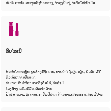
ໜ້າທີ່: ສະໜັບສະໜູນສິ່ງກີດຂວາງ, ບຳລຸງຟື້ນຟູ, ບໍ່ເຮັດໃຫ້ໜ້າມັນ
ລິບໄລເນີ
ຜົນປະໂຫຍດຫຼັກ: ຮູບຮ່າງທີ່ຊັດເຈນ, ການນຳໃຊ້ລຽບນຽນ, ຍຶດຕິດໄດ້ດີ
ຕົວເລືອກການປັບແຕ່ງ:
ປະເພດ: ດິນສໍທີ່ສາມາດດຶງຄືນໄດ້, ດິນສໍໄມ້
ໂຄງສ້າງ: ຄຣີມມີ່ລື່ນ, ຜິວໜ້າດ້ານ
ຟັງຊັນ: ຄວາມຊັດເຈນຂອງຮີມຝີປາກ, ຕ້ານການເລືອດອອກ, ລັອກສີປາກ