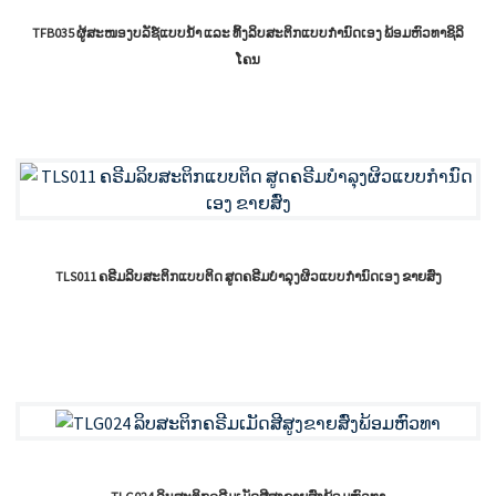
TFB035 ຜູ້ສະໜອງບລັຊ໌ແບບນໍ້າ ແລະ ທິ້ງລິບສະຕິກແບບກຳນົດເອງ ພ້ອມຫົວທາຊິລິ
ໂຄນ
TLS011 ຄຣີມລິບສະຕິກແບບຕິດ ສູດຄຣີມບຳລຸງຜິວແບບກຳນົດເອງ ຂາຍສົ່ງ