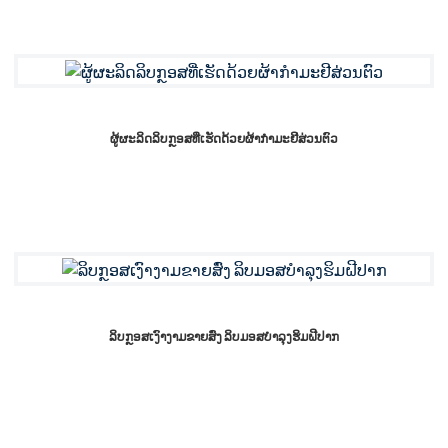
ຜູ້ຜະລິດລິບກຼອສທີ່ເຮັດດ້ວຍຜ້າກຳມະຢີສ່ວນຕົວ
ລິບກຼອສເງົາງາມຂາຍສົ່ງ ລິບມອສບຳລຸງຮິມຝີປາກ