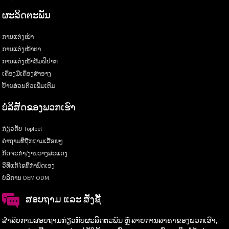
ຜະລິດຕະພັນ
ການແຕ່ງໜ້າ
ການແຕ່ງໜ້າຕາ
ການແຕ່ງໜ້າຮິມຝີປາກ
ເຄື່ອງມືເຄື່ອງສຳອາງ
ປ້າຍສ່ວນຕົວເພີ່ມເຕີມ
ບໍລິສັດຂອງພວກເຮົາ
ກ່ຽວກັບ Topfeel
ຄຳຖາມທີ່ຖືກຖາມເລື້ອຍໆ
ກິດຈະກຳ/ງານວາງສະແດງ
ວິທີແກ້ໄຂທີ່ກຳນົດເອງ
ບໍລິການ OEM ODM
ສອບຖາມ ແລະ ສັ່ງຊື້
ສຳລັບການສອບຖາມກ່ຽວກັບຜະລິດຕະພັນ ຫຼື ລາຍການລາຄາຂອງພວກເຮົາ,