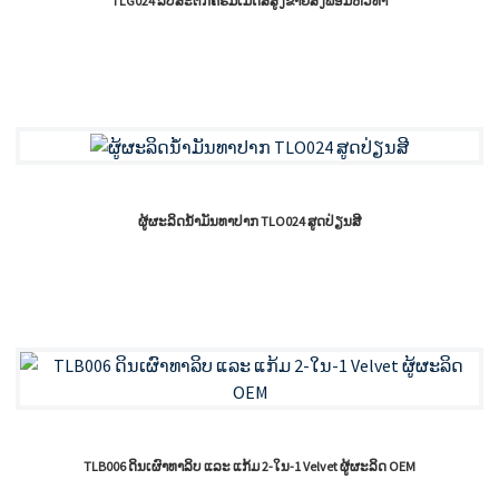
TLG024 ລິບສະຕິກຄຣີມເມັດສີສູງຂາຍສົ່ງພ້ອມຫົວທາ
ຜູ້ຜະລິດນ້ຳມັນທາປາກ TLO024 ສູດປ່ຽນສີ
TLB006 ດິນເຜົາທາລິບ ແລະ ແກ້ມ 2-ໃນ-1 Velvet ຜູ້ຜະລິດ OEM