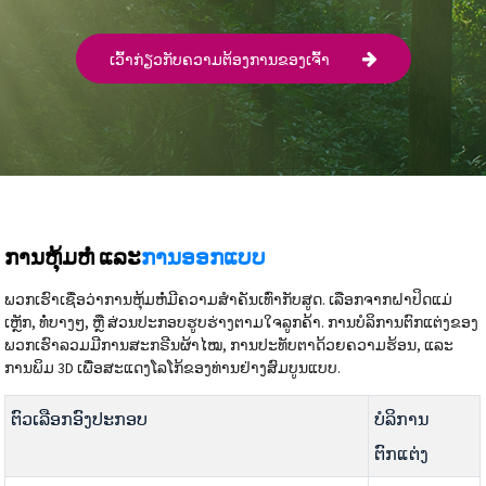
ເວົ້າກ່ຽວກັບຄວາມຕ້ອງການຂອງເຈົ້າ
ການຫຸ້ມຫໍ່ ແລະ
ການອອກແບບ
ພວກເຮົາເຊື່ອວ່າການຫຸ້ມຫໍ່ມີຄວາມສຳຄັນເທົ່າກັບສູດ. ເລືອກຈາກຝາປິດແມ່
ເຫຼັກ, ທໍ່ບາງໆ, ຫຼື ສ່ວນປະກອບຮູບຮ່າງຕາມໃຈລູກຄ້າ. ການບໍລິການຕົກແຕ່ງຂອງ
ພວກເຮົາລວມມີການສະກຣີນຜ້າໄໝ, ການປະທັບຕາດ້ວຍຄວາມຮ້ອນ, ແລະ
ການພິມ 3D ເພື່ອສະແດງໂລໂກ້ຂອງທ່ານຢ່າງສົມບູນແບບ.
ຕົວເລືອກອົງປະກອບ
ບໍລິການ
ຕົກແຕ່ງ