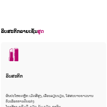
ລິບສະຕິກລາຍເຊັນ
ສູດ
ລິບສະຕິກ
ຜົນປະໂຫຍດຫຼັກ: ເມັດສີສູງ, ເລື່ອນລຽບນຽນ, ໃສ່ສະບາຍຍາວນານ
ຕົວເລືອກການປັບແຕ່ງ:
ໂຄງສ້າງ: ຄຣີມມີ່, ແມັດ, ນຸ້ມ-ແມັດ, ຊາຕິນ