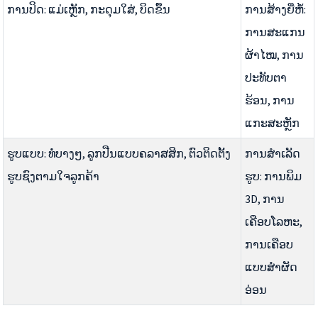
ການປິດ: ແມ່ເຫຼັກ, ກະດຸມໃສ່, ບິດຂຶ້ນ
ການສ້າງຍີ່ຫໍ້:
ການສະແກນ
ຜ້າໄໝ, ການ
ປະທັບຕາ
ຮ້ອນ, ການ
ແກະສະຫຼັກ
ຮູບແບບ: ທໍ່ບາງໆ, ລູກປືນແບບຄລາສສິກ, ຕົວຕິດຕັ້ງ
ການສຳເລັດ
ຮູບຊົງຕາມໃຈລູກຄ້າ
ຮູບ: ການພິມ
3D, ການ
ເຄືອບໂລຫະ,
ການເຄືອບ
ແບບສຳຜັດ
ອ່ອນ