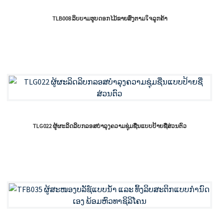
TLB008 ລິບບາມຮູບດອກໄມ້ຂາຍສົ່ງຕາມໃຈລູກຄ້າ
TLG022 ຜູ້ຜະລິດລິບກລອສບຳລຸງຄວາມຊຸ່ມຊື່ນແບບປ້າຍຊື່ສ່ວນຕົວ