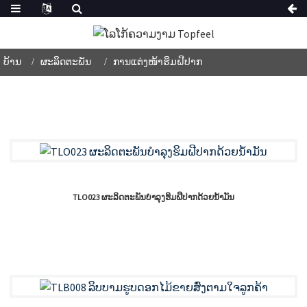
ບ້ານ
ຜະລິດຕະພັນ
ການແຕ່ງໜ້າຮິມຝີປາກ
TLO023 ຜະລິດຕະພັນບຳລຸງຮິມຝີປາກດ້ວຍນ້ຳມັນ