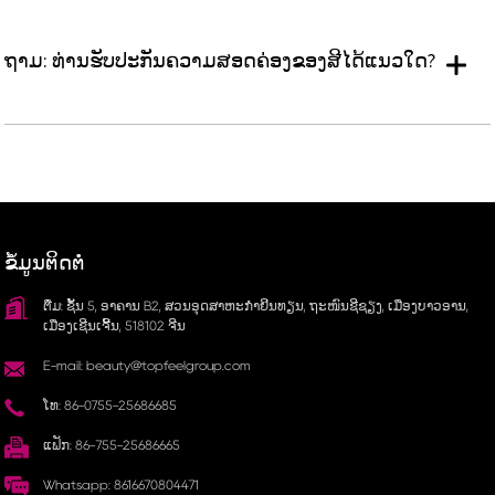
ຖາມ: ທ່ານຮັບປະກັນຄວາມສອດຄ່ອງຂອງສີໄດ້ແນວໃດ?
ຂໍ້ມູນຕິດຕໍ່
ຕື່ມ: ຊັ້ນ 5, ອາຄານ B2, ສວນອຸດສາຫະກຳຢິນທຽນ, ຖະໜົນຊີຊຽງ, ເມືອງບາວອານ,
ເມືອງເຊີນເຈີ້ນ, 518102 ຈີນ
E-mail: beauty@topfeelgroup.com
ໂທ: 86-0755-25686685
ແຟັກ: 86-755-25686665
Whatsapp: 8616670804471