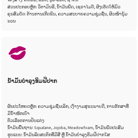
ສ່ວນປະກອບຫຼັກ: ວິຕາມິນອີ, ນ້ຳມັນພືດ, ເຊຣາໄມດ໌, ຜົງເຮັດໃຫ້ມົວ
ຄຸນສົມບັດ: ຕ້ານການເກີດຂົນ, ຄວາມສະບາຍຄວາມຊຸ່ມຊື່ນ, ຜິວໜ້ານຸ້ມ
ນວນ
ນ້ຳມັນບຳລຸງຮິມຝີປາກ
ຜົນປະໂຫຍດຫຼັກ: ຄວາມຊຸ່ມຊື່ນເລິກ, ເງົາງາມສຸຂະພາບດີ, ການຮັກສາທີ່
ມີນ້ຳໜັກເບົາ
ຕົວເລືອກການປັບແຕ່ງ:
ນ້ຳມັນພື້ນຖານ: Squalane, Jojoba, Meadowfoam, ນ້ຳມັນພືດປະສົມ
ຮູບແບບ: ນ້ຳມັນລິບສະຕິກທີ່ມີສີ ຫຼື ນ້ຳມັນບຳລຸງຮິມຝີປາກໃສ