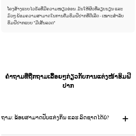
ໂຄງສ້າງແບບໄວຣັລທີ່ມີຄວາມໜຽວອ່ອນ. ມັນໃຫ້ຜິວທີ່ລຽບນຽນ ແລະ
ມົວໆ ພ້ອມຄວາມສາມາດໃນການຕື່ມຮິມຝີປາກທີ່ດີເລີດ - ເໝາະສຳລັບ
ຮິມຝີປາກແບບ "ມີເສັ້ນລວດ"
ຄຳຖາມທີ່ຖືກຖາມເລື້ອຍໆກ່ຽວກັບການແຕ່ງໜ້າຮິມຝີ
ປາກ
ຖາມ: ຂ້ອຍສາມາດປັບແຕ່ງກິ່ນ ແລະ ລົດຊາດໄດ້ບໍ?