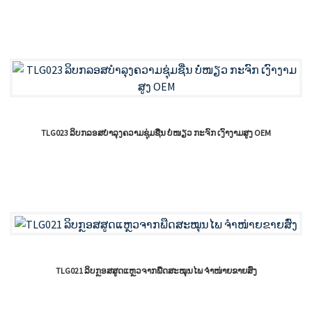
TLG023 ລິບກລອສບຳລຸງຄວາມຊຸ່ມຊື່ນ ບໍ່ໜຽວ ກະຈົກ ເງົາງາມສູງ OEM
TLG021 ລິບກຼອສສູດແຫຼວຈາກພືດສະໝຸນໄພ ຈຳໜ່າຍຂາຍສົ່ງ