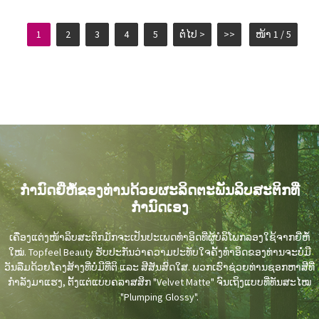
1
2
3
4
5
ຕໍ່ໄປ >
>>
ໜ້າ 1 / 5
ກຳນົດຍີ່ຫໍ້ຂອງທ່ານດ້ວຍຜະລິດຕະພັນລິບສະຕິກທີ່
ກຳນົດເອງ
ເຄື່ອງແຕ່ງໜ້າລິບສະຕິກມັກຈະເປັນປະເພດທຳອິດທີ່ຜູ້ບໍລິໂພກລອງໃຊ້ຈາກຍີ່ຫໍ້
ໃໝ່. Topfeel Beauty ຮັບປະກັນວ່າຄວາມປະທັບໃຈຄັ້ງທຳອິດຂອງທ່ານຈະບໍ່ມີ
ວັນລືມດ້ວຍໂຄງສ້າງທີ່ບໍ່ມີທີ່ຕິ ແລະ ສີສັນສົດໃສ. ພວກເຮົາຊ່ວຍທ່ານຊອກຫາສີທີ່
ກຳລັງມາແຮງ, ຕັ້ງແຕ່ແບບຄລາສສິກ "Velvet Matte" ຈົນເຖິງແບບທີ່ທັນສະໄໝ
"Plumping Glossy".