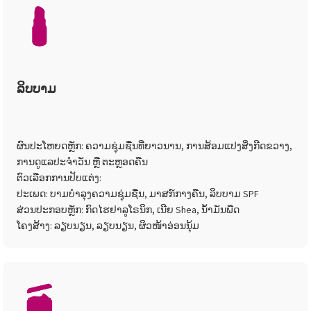
ລິບບາມ
ຜົນປະໂຫຍດຫຼັກ: ຄວາມຊຸ່ມຊື່ນທີ່ຍາວນານ, ການສ້ອມແປງສິ່ງກີດຂວາງ,
ການດູແລປະຈຳວັນ ຫຼື ຕະຫຼອດຄືນ
ຕົວເລືອກການປັບແຕ່ງ:
ປະເພດ: ບາມບຳລຸງຄວາມຊຸ່ມຊື່ນ, ມາສກ໌ກາງຄືນ, ລິບບາມ SPF
ສ່ວນປະກອບຫຼັກ: ກົດໄຮຢາລູໂຣນິກ, ເນີຍ Shea, ນ້ຳມັນພືດ
ໂຄງສ້າງ: ລຽບນຽນ, ລຽບນຽນ, ຜິວໜ້າອ່ອນນຸ້ມ