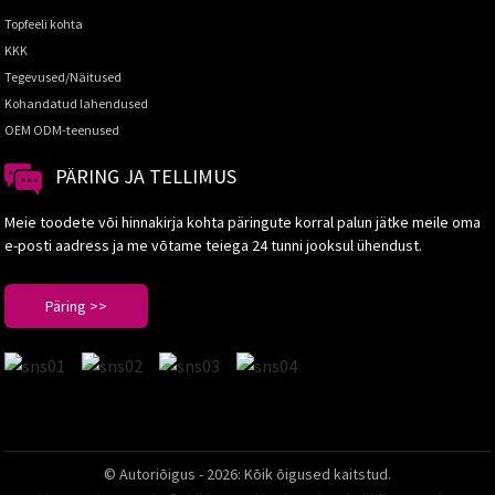
Topfeeli kohta
KKK
Tegevused/Näitused
Kohandatud lahendused
OEM ODM-teenused
PÄRING JA TELLIMUS
Meie toodete või hinnakirja kohta päringute korral palun jätke meile oma
e-posti aadress ja me võtame teiega 24 tunni jooksul ühendust.
Päring >>
© Autoriõigus - 2026: Kõik õigused kaitstud.