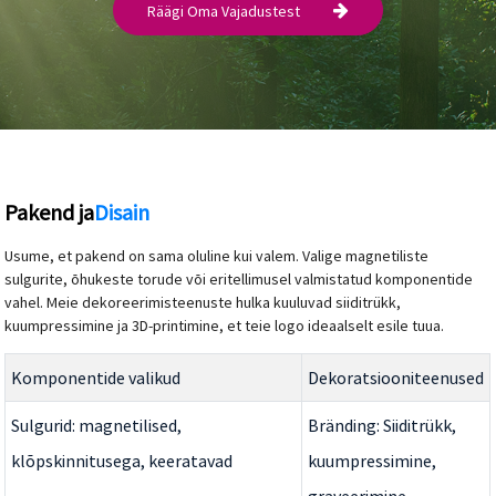
Räägi Oma Vajadustest
Pakend ja
Disain
Usume, et pakend on sama oluline kui valem. Valige magnetiliste
sulgurite, õhukeste torude või eritellimusel valmistatud komponentide
vahel. Meie dekoreerimisteenuste hulka kuuluvad siiditrükk,
kuumpressimine ja 3D-printimine, et teie logo ideaalselt esile tuua.
Komponentide valikud
Dekoratsiooniteenused
Sulgurid: magnetilised,
Bränding: Siiditrükk,
klõpskinnitusega, keeratavad
kuumpressimine,