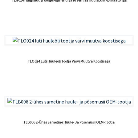
TLG024 Hulgimüügi Kõrge Pigmendiga Kreemjas Huulepulk Aplikaatoriga
TLO024 Luti Huuleõli Tootja Värvi Muutva Koostisega
TLB006 2-Ühes Sametine Huule- Ja Põsemusii OEM-Tootja