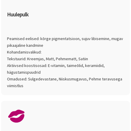
Huulepulk
Peamised eelised: kõrge pigmentatsioon, sujuv libisemine, mugav
pikaajaline kandmine
Kohandamisvalikud:
Tekstuurid: Kreemjas, Matt, Pehmematt, Satiin
Aktiivsed koostisosad: E-vitamiin, taimeõlid, keramiidid,
hägustamispuudrid
Omadused: Sulgedevastane, Niiskusmugavus, Pehme teravusega
viimistlus