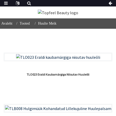
Avaleht
Tooted
Huulte Meik
TLO023 Eraldi Kaubamärgiga Niisutav Huuleõli