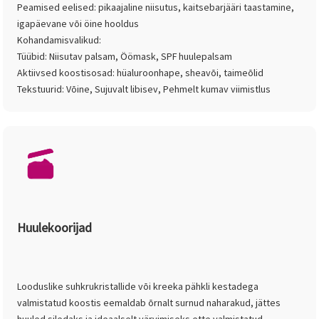
Peamised eelised: pikaajaline niisutus, kaitsebarjääri taastamine,
igapäevane või öine hooldus
Kohandamisvalikud:
Tüübid: Niisutav palsam, Öömask, SPF huulepalsam
Aktiivsed koostisosad: hüaluroonhape, sheavõi, taimeõlid
Tekstuurid: Võine, Sujuvalt libisev, Pehmelt kumav viimistlus
Huulekoorijad
Looduslike suhkrukristallide või kreeka pähkli kestadega
valmistatud koostis eemaldab õrnalt surnud naharakud, jättes