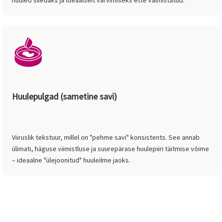
huuled siledaks ja ideaalselt värvimiseks ette valmistatud.
Huulepulgad (sametine savi)
Viiruslik tekstuur, millel on "pehme savi" konsistents. See annab
ülimati, häguse viimistluse ja suurepärase huulepiiri täitmise võime
– ideaalne "ülejoonitud" huuleilme jaoks.