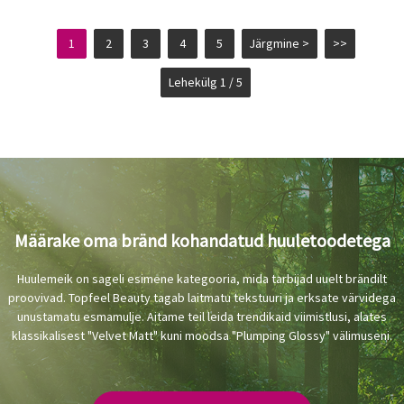
1
2
3
4
5
Järgmine >
>>
Lehekülg 1 / 5
Määrake oma bränd kohandatud huuletoodetega
Huulemeik on sageli esimene kategooria, mida tarbijad uuelt brändilt
proovivad. Topfeel Beauty tagab laitmatu tekstuuri ja erksate värvidega
unustamatu esmamulje. Aitame teil leida trendikaid viimistlusi, alates
klassikalisest "Velvet Matt" kuni moodsa "Plumping Glossy" välimuseni.