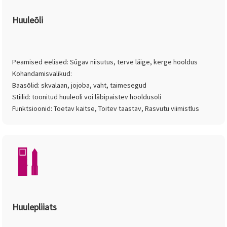
Huuleõli
Peamised eelised: Sügav niisutus, terve läige, kerge hooldus
Kohandamisvalikud:
Baasõlid: skvalaan, jojoba, vaht, taimesegud
Stiilid: toonitud huuleõli või läbipaistev hooldusõli
Funktsioonid: Toetav kaitse, Toitev taastav, Rasvutu viimistlus
Huulepliiats