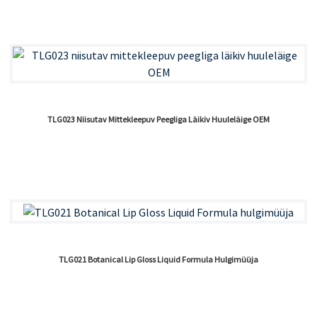
TLG023 Niisutav Mittekleepuv Peegliga Läikiv Huuleläige OEM
TLG021 Botanical Lip Gloss Liquid Formula Hulgimüüja