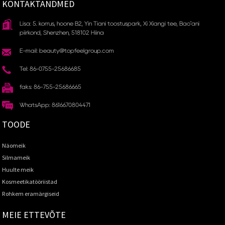
KONTAKTANDMED
Lisa: 5. korrus, hoone B2, Yin Tiani tööstuspark, Xi Xiangi tee, Bao'ani
piirkond, Shenzhen, 518102 Hiina
E-mail: beauty@topfeelgroup.com
Tel: 86-0755-25686685
faks: 86-755-25686665
WhatsApp: 8616670804471
TOODE
Näomeik
Silmameik
Huulte meik
Kosmeetikatööriistad
Rohkem eramärgiseid
MEIE ETTEVÕTE