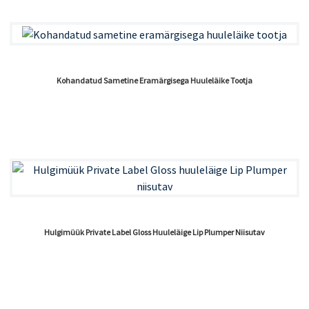
Kohandatud Sametine Eramärgisega Huuleläike Tootja
Hulgimüük Private Label Gloss Huuleläige Lip Plumper Niisutav