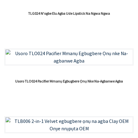
TLG024 N'ogbe Elu Agba Ude Lipstick Na Ngwa Ngwa
Usoro TLO024 Pacifier Mmanụ Egbugbere Ọnụ Nke Na-Agbanwe Agba