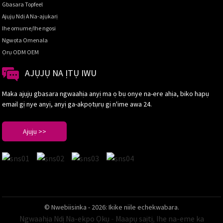
Gbasara Topfeel
Ajụjụ Ndị A Na-ajụkarị
Ihe omume/Ihe ngosi
Ngwọta Omenala
Ọrụ ODM OEM
AJỤJỤ NA ỊTỤ IWU
Maka ajụjụ gbasara ngwaahịa anyị ma ọ bụ onye na-ere ahịa, biko hapụ
email gị nye anyị, anyị ga-akpọtụrụ gị n'ime awa 24.
Ajụjụ >>
© Nwebiisinka - 2026: Ikike niile echekwabara.
Ngwaahịa Ndị Na-ekpo Ọkụ
-
Maapụ saịtị
,
Ihe na-eme ka