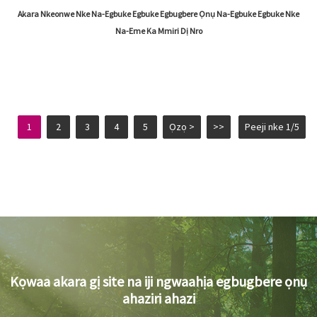
Akara Nkeonwe Nke Na-Egbuke Egbuke Egbugbere Ọnụ Na-Egbuke Egbuke Nke
Na-Eme Ka Mmiri Dị Nro
1
2
3
4
5
Ọzọ >
>>
Peeji nke 1/5
Kọwaa akara gị site na iji ngwaahịa egbugbere ọnụ
ahaziri ahazi