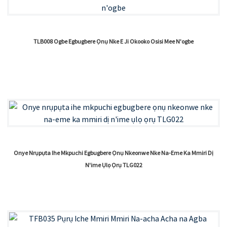
TLB008 Ogbe Egbugbere Ọnụ Nke E Ji Okooko Osisi Mee N'ogbe
Onye Nrụpụta Ihe Mkpuchi Egbugbere Ọnụ Nkeonwe Nke Na-Eme Ka Mmiri Dị
N'ime Ụlọ Ọrụ TLG022