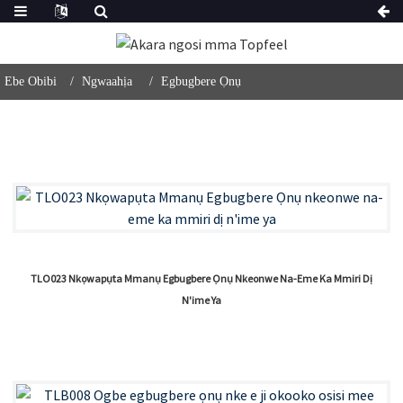
Ebe Obibi
Ngwaahịa
Egbugbere Ọnụ
TLO023 Nkọwapụta Mmanụ Egbugbere Ọnụ Nkeonwe Na-Eme Ka Mmiri Dị
N'ime Ya