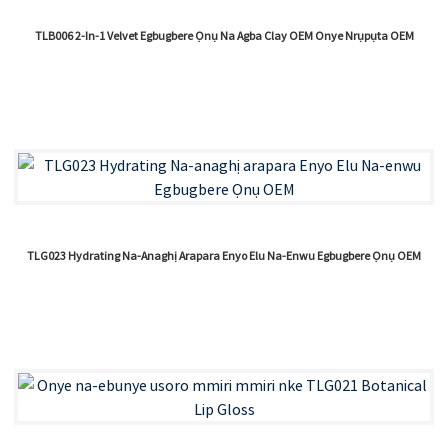
TLB006 2-In-1 Velvet Egbugbere Ọnụ Na Agba Clay OEM Onye Nrụpụta OEM
TLG023 Hydrating Na-Anaghị Arapara Enyo Elu Na-Enwu Egbugbere Ọnụ OEM