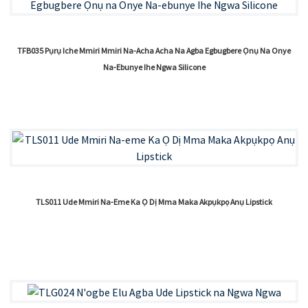
TFB035 Pụrụ Iche Mmiri Mmiri Na-Acha Acha Na Agba Egbugbere Ọnụ Na Onye
Na-Ebunye Ihe Ngwa Silicone
TLS011 Ude Mmiri Na-Eme Ka Ọ Dị Mma Maka Akpụkpọ Anụ Lipstick