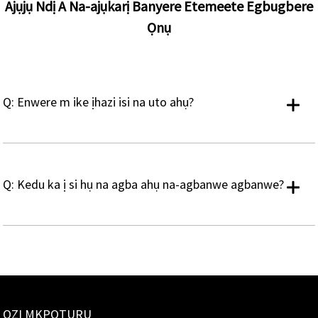
Ajụjụ Ndị A Na-ajụkarị Banyere Etemeete Egbugbere
Ọnụ
Q: Enwere m ike ịhazi isi na uto ahụ?
Q: Kedu ka ị si hụ na agba ahụ na-agbanwe agbanwe?
OZI MKPỌTỤRỤ