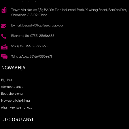
Tinye: Ala nke ise, Ụlọ B2, Yin Tian Industrial Park, Xi Xiang Road, Bao'an Dist,
Shenzhen, 518102 China
E-mail: beauty@topfeelgroup.com
Ekwentị: 86-0755-25686685
faksị: 86-755-25686665
WhatsApp: 8616670804471
NGWAAHỊA
Ejiji Ihu
etemeete anya
Egbugbere ọnụ
Ngwaọrụ Ịchọ Mma
Aha nkeonwe ndị ọzọ
ỤLỌ ỌRỤ ANYỊ