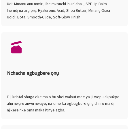
Ụdị: Mmanụ aṅụ mmiri, ihe mkpuchi ihu n'abalị, SPF Lip Balm
Ihe ndị na-arụ ọrụ: Hyaluronic Acid, Shea Butter, Mmanụ Osisi
Ụdịdị: Bọta, Smooth-Glide, Soft-Glow Finish
Nchacha egbugbere ọnụ
E ji kristal shuga eke ma ọ bụ shei walnut mee ya iji wepụ akpụkpọ
ahụ nwụrụ anwụ nwayọ, na-eme ka egbugbere ọnụ dị nro ma dị
njikere nke ọma maka itinye agba.