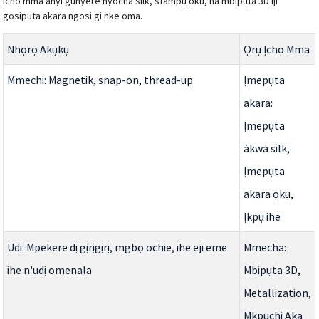
ịchọ mma anyị gụnyere nyocha silk, stampụ ọkụ, na mbipụta 3D iji
gosipụta akara ngosi gị nke ọma.
Nhọrọ Akụkụ
Ọrụ Ịchọ Mma
Mmechi: Magnetik, snap-on, thread-up
Ịmepụta
akara:
Ịmepụta
ákwà silk,
Ịmepụta
akara ọkụ,
Ịkpụ ihe
Ụdị: Mpekere dị gịrịgịrị, mgbọ ochie, ihe eji eme
Mmecha:
ihe n'ụdị omenala
Mbipụta 3D,
Metallization,
Mkpuchi Aka