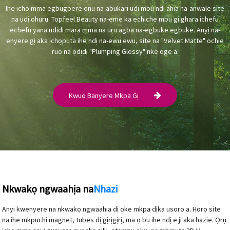
Ihe ịchọ mma egbugbere ọnụ na-abụkarị ụdị mbụ ndị ahịa na-anwale site
na ụdị ọhụrụ. Topfeel Beauty na-eme ka echiche mbụ gị ghara ichefu
echefu yana udidi mara mma na uru agba na-egbuke egbuke. Anyị na-
enyere gị aka ịchọpụta ihe ndị na-ewu ewu, site na "Velvet Matte" ochie
ruo na ọdịdị "Plumping Glossy" nke oge a.
Kwuo Banyere Mkpa Gị
Nkwakọ ngwaahịa na
Nhazi
Anyị kwenyere na nkwakọ ngwaahịa dị oke mkpa dịka usoro a. Họrọ site
na ihe mkpuchi magnet, tubes dị gịrịgịrị, ma ọ bụ ihe ndị e ji aka hazie. Ọrụ