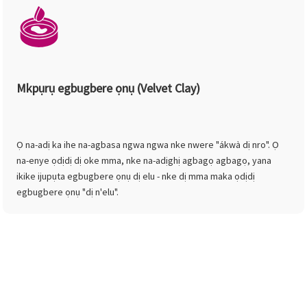
Mkpụrụ egbugbere ọnụ (Velvet Clay)
Ọ na-adị ka ihe na-agbasa ngwa ngwa nke nwere "ákwà dị nro". Ọ
na-enye ọdịdị dị oke mma, nke na-adịghị agbagọ agbagọ, yana
ikike ijupụta egbugbere ọnụ dị elu - nke dị mma maka ọdịdị
egbugbere ọnụ "dị n'elu".