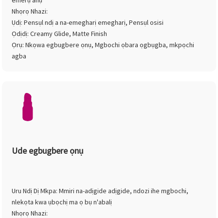
emerụ ahụ
Nhọrọ Nhazi:
Ụdị: Pensụl ndị a na-emegharị emegharị, Pensụl osisi
Ọdịdị: Creamy Glide, Matte Finish
Ọrụ: Nkọwa egbugbere ọnụ, Mgbochi ọbara ọgbụgba, mkpọchi
agba
Ude egbugbere ọnụ
Uru Ndị Dị Mkpa: Mmiri na-adịgide adịgide, ndozi ihe mgbochi,
nlekọta kwa ụbọchị ma ọ bụ n'abalị
Nhọrọ Nhazi: