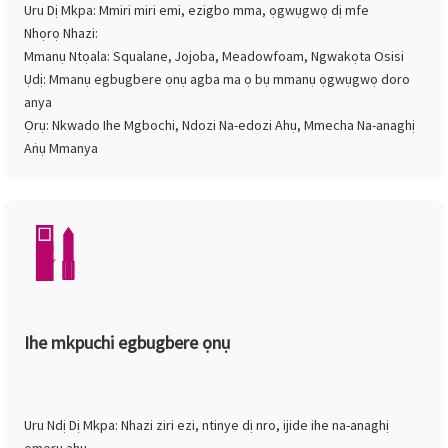
Uru Dị Mkpa: Mmiri miri emi, ezigbo mma, ọgwụgwọ dị mfe
Nhọrọ Nhazi:
Mmanụ Ntọala: Squalane, Jojoba, Meadowfoam, Ngwakọta Osisi
Ụdị: Mmanụ egbugbere ọnụ agba ma ọ bụ mmanụ ọgwụgwọ doro
anya
Ọrụ: Nkwado Ihe Mgbochi, Ndozi Na-edozi Ahụ, Mmecha Na-anaghị
Aṅụ Mmanya
Ihe mkpuchi egbugbere ọnụ
Uru Ndị Dị Mkpa: Nhazi ziri ezi, ntinye dị nro, ijide ihe na-anaghị