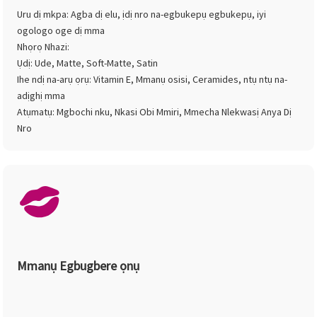
Uru dị mkpa: Agba dị elu, ịdị nro na-egbukepụ egbukepụ, iyi
ogologo oge dị mma
Nhọrọ Nhazi:
Ụdị: Ude, Matte, Soft-Matte, Satin
Ihe ndị na-arụ ọrụ: Vitamin E, Mmanụ osisi, Ceramides, ntụ ntụ na-
adịghị mma
Atụmatụ: Mgbochi nku, Nkasi Obi Mmiri, Mmecha Nlekwasị Anya Dị
Nro
Mmanụ Egbugbere ọnụ