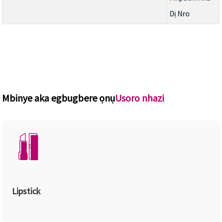
Dị Nro
Mbinye aka egbugbere ọnụ
Usoro nhazi
Lipstick