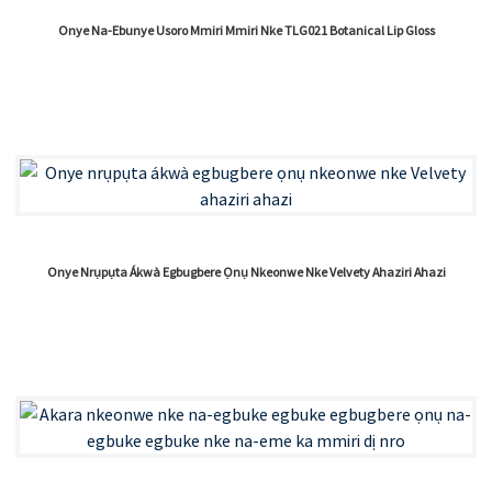
Onye Na-Ebunye Usoro Mmiri Mmiri Nke TLG021 Botanical Lip Gloss
Onye Nrụpụta Ákwà Egbugbere Ọnụ Nkeonwe Nke Velvety Ahaziri Ahazi