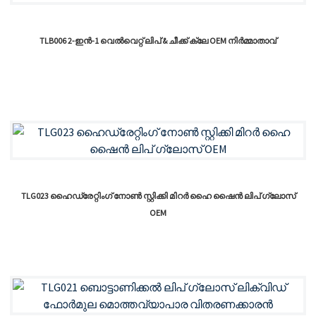
TLB006 2-ഇൻ-1 വെൽവെറ്റ് ലിപ് & ചീക്ക് ക്ലേ OEM നിർമ്മാതാവ്
TLG023 ഹൈഡ്രേറ്റിംഗ് നോൺ സ്റ്റിക്കി മിറർ ഹൈ ഷൈൻ ലിപ് ഗ്ലോസ്
OEM