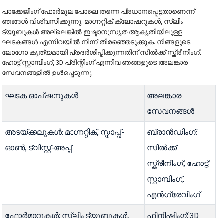
പാക്കേജിംഗ് ഫോർമുല പോലെ തന്നെ പ്രധാനപ്പെട്ടതാണെന്ന്
ഞങ്ങൾ വിശ്വസിക്കുന്നു. മാഗ്നറ്റിക് ക്ലോഷറുകൾ, സ്ലിം
ട്യൂബുകൾ അല്ലെങ്കിൽ ഇഷ്ടാനുസൃത ആകൃതിയിലുള്ള
ഘടകങ്ങൾ എന്നിവയിൽ നിന്ന് തിരഞ്ഞെടുക്കുക. നിങ്ങളുടെ
ലോഗോ കൃത്യമായി പ്രദർശിപ്പിക്കുന്നതിന് സിൽക്ക് സ്ക്രീനിംഗ്,
ഹോട്ട് സ്റ്റാമ്പിംഗ്, 3D പ്രിന്റിംഗ് എന്നിവ ഞങ്ങളുടെ അലങ്കാര
സേവനങ്ങളിൽ ഉൾപ്പെടുന്നു.
ഘടക ഓപ്ഷനുകൾ
അലങ്കാര
സേവനങ്ങൾ
അടയ്ക്കലുകൾ: മാഗ്നറ്റിക്, സ്നാപ്പ്-
ബ്രാൻഡിംഗ്:
ഓൺ, ട്വിസ്റ്റ്-അപ്പ്
സിൽക്ക്
സ്ക്രീനിംഗ്, ഹോട്ട്
സ്റ്റാമ്പിംഗ്,
എൻഗ്രേവിംഗ്
ഫോർമാറ്റുകൾ: സ്ലിം ട്യൂബുകൾ,
ഫിനിഷിംഗ്: 3D