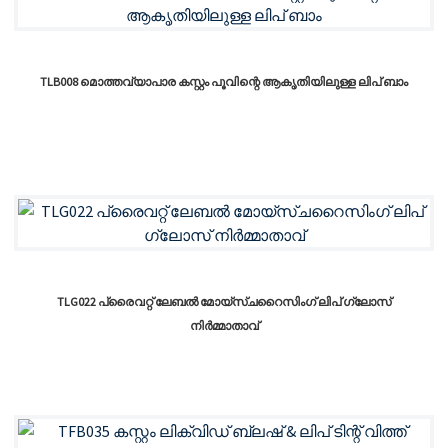
TLB008 മൊത്തവ്യാപാര കസ്റ്റം പൂവിന്റെ ആകൃതിയിലുള്ള ലിപ് ബാം
TLG022 പ്രൈവറ്റ് ലേബൽ മോയ്സ്ചറൈസിംഗ് ലിപ് ഗ്ലോസ്
നിർമ്മാതാവ്