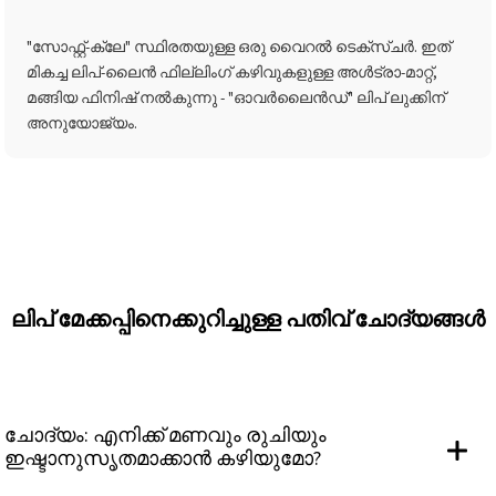
"സോഫ്റ്റ്-ക്ലേ" സ്ഥിരതയുള്ള ഒരു വൈറൽ ടെക്സ്ചർ. ഇത്
മികച്ച ലിപ്-ലൈൻ ഫില്ലിംഗ് കഴിവുകളുള്ള അൾട്രാ-മാറ്റ്,
മങ്ങിയ ഫിനിഷ് നൽകുന്നു - "ഓവർലൈൻഡ്" ലിപ് ലുക്കിന്
അനുയോജ്യം.
ലിപ് മേക്കപ്പിനെക്കുറിച്ചുള്ള പതിവ് ചോദ്യങ്ങൾ
ചോദ്യം: എനിക്ക് മണവും രുചിയും
ഇഷ്ടാനുസൃതമാക്കാൻ കഴിയുമോ?