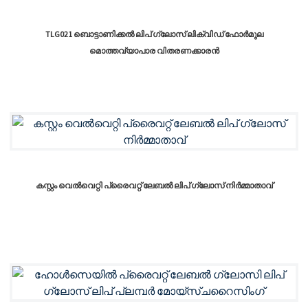
TLG021 ബൊട്ടാണിക്കൽ ലിപ് ഗ്ലോസ് ലിക്വിഡ് ഫോർമുല
മൊത്തവ്യാപാര വിതരണക്കാരൻ
കസ്റ്റം വെൽവെറ്റി പ്രൈവറ്റ് ലേബൽ ലിപ് ഗ്ലോസ് നിർമ്മാതാവ്