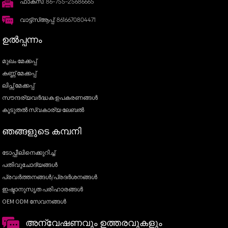
ഫാക്സ്: 86-755-25686665
വാട്ട്‌സ്ആപ്പ്: 8616670804471
ഉൽപ്പന്നം
മുഖം മേക്കപ്പ്
കണ്ണ് മേക്കപ്പ്
ലിപ്സ് മേക്കപ്പ്
സൗന്ദര്യവർദ്ധക ഉപകരണങ്ങൾ
കൂടുതൽ സ്വകാര്യ ലേബൽ
ഞങ്ങളുടെ കമ്പനി
ടോപ്ഫീലിനെക്കുറിച്ച്
പതിവുചോദ്യങ്ങൾ
പ്രവർത്തനങ്ങൾ/പ്രദർശനങ്ങൾ
ഇഷ്ടാനുസൃത പരിഹാരങ്ങൾ
OEM ODM സേവനങ്ങൾ
അന്വേഷണവും ഉത്തരവുകളും