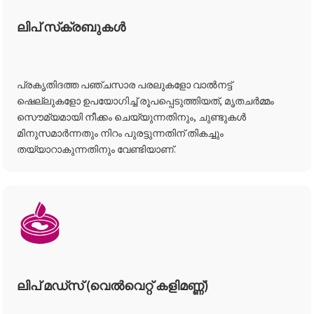
ലിപ് സ്‌ക്രബുകൾ
പ്രകൃതിദത്ത പഞ്ചസാര പരലുകളോ വാൽനട്ട്
ഷെല്ലുകളോ ഉപയോഗിച്ച് രൂപപ്പെടുത്തിയത്, മൃതചർമ്മം
സൌമ്യമായി നീക്കം ചെയ്യുന്നതിനും, ചുണ്ടുകൾ
മിനുസമാർന്നതും നിറം പുരട്ടുന്നതിന് തികച്ചും
തയ്യാറാകുന്നതിനും വേണ്ടിയാണ്.
ലിപ് മഡ്സ് (വെൽവെറ്റ് കളിമണ്ണ്)