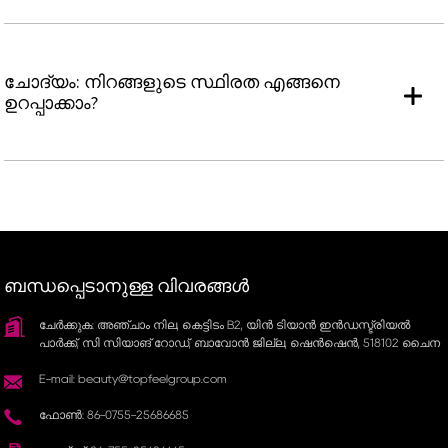
ചോദ്യം: നിറങ്ങളുടെ സ്ഥിരത എങ്ങനെ
ഉറപ്പാക്കാം?
ബന്ധപ്പെടാനുള്ള വിവരങ്ങൾ
ചേർക്കുക: അഞ്ചാം നില, കെട്ടിടം B2, യിൻ ടിയാൻ ഇൻഡസ്ട്രിയൽ
പാർക്ക്, സി സിയാങ് റോഡ്, ബാവോൻ ജില്ല, ഷെൻ‌ഷെൻ, 518102 ചൈന
E-mail: beauty@topfeelgroup.com
ഫോൺ: 86-0755-25686685