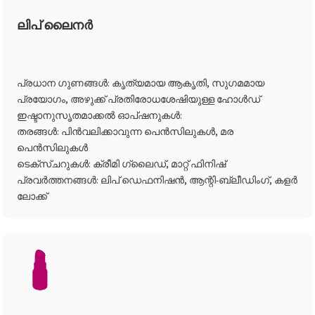
ലിപ് ലൈനർ
പ്രധാന ഗുണങ്ങൾ: കൃത്യമായ ആകൃതി, സുഗമമായ
പ്രയോഗം, അഴുക്ക് പ്രതിരോധശേഷിയുള്ള ഹോൾഡ്
ഇഷ്ടാനുസൃതമാക്കൽ ഓപ്ഷനുകൾ:
തരങ്ങൾ: പിൻവലിക്കാവുന്ന പെൻസിലുകൾ, മര
പെൻസിലുകൾ
ടെക്സ്ചറുകൾ: ക്രീമി ഗ്ലൈഡ്, മാറ്റ് ഫിനിഷ്
പ്രവർത്തനങ്ങൾ: ലിപ് ഡെഫനിഷൻ, ആന്റി-ബ്ലീഡിംഗ്, കളർ
ലോക്ക്