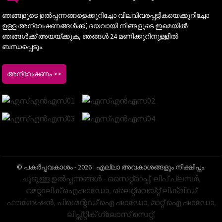
ഞങ്ങളുടെ ഉൽപ്പന്നങ്ങളെക്കുറിച്ചോ വിലവിവരപ്പട്ടികയെക്കുറിച്ചോ
ഉള്ള അന്വേഷണങ്ങൾക്ക്, ദയവായി നിങ്ങളുടെ ഇമെയിൽ
ഞങ്ങൾക്ക് അയയ്ക്കുക, ഞങ്ങൾ 24 മണിക്കൂറിനുള്ളിൽ
ബന്ധപ്പെടും.
അന്വേഷണം >>
© പകർപ്പവകാശം - 2026 : എല്ലാ അവകാശങ്ങളും നിക്ഷിപ്തം.
ചൂടുള്ള ഉൽപ്പന്നങ്ങൾ
-
സൈറ്റ്മാപ്പ്
,
ലിപ് പ്ലമ്പർ
,
മെറ്റാലിക് ഐഷാഡോ
,
ലൈറ്റ്‌വെയ്റ്റ് ലിക്വിഡ്
ഫൗണ്ടേഷൻ
,
പിഗ്മെന്റഡ് ഐ ഷാഡോ
,
മാറ്റ് ഐ ഷാഡോ
,
ലിപ്സ്റ്റിക് ഗ്ലോസ് സെറ്റ്
,