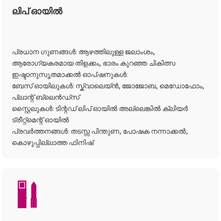
ലിപ് ഓയിൽ
പ്രധാന ഗുണങ്ങൾ: ആഴത്തിലുള്ള ജലാംശം,
ആരോഗ്യകരമായ തിളക്കം, ഭാരം കുറഞ്ഞ ചികിത്സ
ഇഷ്ടാനുസൃതമാക്കൽ ഓപ്ഷനുകൾ:
ബേസ് ഓയിലുകൾ: സ്ക്വാലെയ്ൻ, ജോജോബ, മെഡോഫോം,
പ്ലാന്റ് ബ്ലെൻഡ്സ്
സ്റ്റൈലുകൾ: ടിന്റഡ് ലിപ് ഓയിൽ അല്ലെങ്കിൽ ക്ലിയർ
ട്രീറ്റ്മെന്റ് ഓയിൽ
പ്രവർത്തനങ്ങൾ: തടസ്സ പിന്തുണ, പോഷക നന്നാക്കൽ,
കൊഴുപ്പില്ലാത്ത ഫിനിഷ്