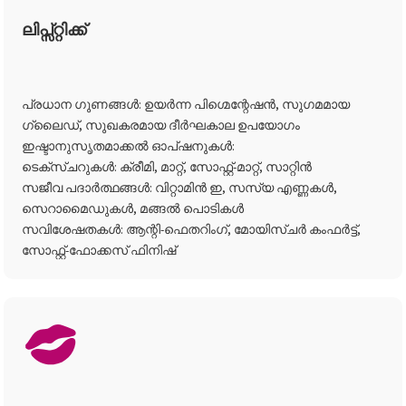
ലിപ്സ്റ്റിക്ക്
പ്രധാന ഗുണങ്ങൾ: ഉയർന്ന പിഗ്മെന്റേഷൻ, സുഗമമായ
ഗ്ലൈഡ്, സുഖകരമായ ദീർഘകാല ഉപയോഗം
ഇഷ്ടാനുസൃതമാക്കൽ ഓപ്ഷനുകൾ:
ടെക്സ്ചറുകൾ: ക്രീമി, മാറ്റ്, സോഫ്റ്റ്-മാറ്റ്, സാറ്റിൻ
സജീവ പദാർത്ഥങ്ങൾ: വിറ്റാമിൻ ഇ, സസ്യ എണ്ണകൾ,
സെറാമൈഡുകൾ, മങ്ങൽ പൊടികൾ
സവിശേഷതകൾ: ആന്റി-ഫെതറിംഗ്, മോയിസ്ചർ കംഫർട്ട്,
സോഫ്റ്റ്-ഫോക്കസ് ഫിനിഷ്