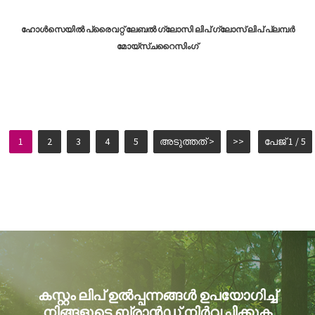
ഹോൾസെയിൽ പ്രൈവറ്റ് ലേബൽ ഗ്ലോസി ലിപ് ഗ്ലോസ് ലിപ് പ്ലമ്പർ
മോയ്സ്ചറൈസിംഗ്
1
2
3
4
5
അടുത്തത് >
>>
പേജ് 1 / 5
കസ്റ്റം ലിപ് ഉൽപ്പന്നങ്ങൾ ഉപയോഗിച്ച്
നിങ്ങളുടെ ബ്രാൻഡ് നിർവചിക്കുക