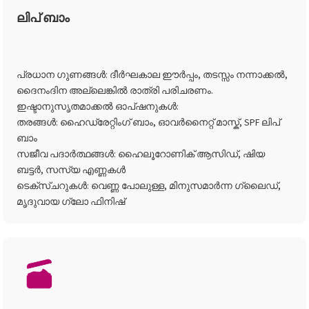
ലിപ് ബാം
പ്രധാന ഗുണങ്ങൾ: ദീർഘകാല ഈർപ്പം, തടസ്സം നന്നാക്കൽ,
ദൈനംദിന അല്ലെങ്കിൽ രാത്രി പരിചരണം.
ഇഷ്ടാനുസൃതമാക്കൽ ഓപ്ഷനുകൾ:
തരങ്ങൾ: ഹൈഡ്രേറ്റിംഗ് ബാം, ഓവർനൈറ്റ് മാസ്ക്, SPF ലിപ്
ബാം
സജീവ പദാർത്ഥങ്ങൾ: ഹൈലൂറോണിക് ആസിഡ്, ഷിയ
ബട്ടർ, സസ്യ എണ്ണകൾ
ടെക്സ്ചറുകൾ: വെണ്ണ പോലുള്ള, മിനുസമാർന്ന ഗ്ലൈഡ്,
മൃദുവായ ഗ്ലോ ഫിനിഷ്