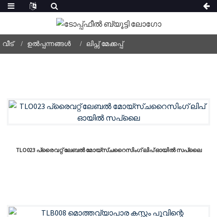
വീട്
ഉൽപ്പന്നങ്ങൾ
ലിപ്സ് മേക്കപ്പ്
TLO023 പ്രൈവറ്റ് ലേബൽ മോയ്സ്ചറൈസിംഗ് ലിപ് ഓയിൽ സപ്ലൈ