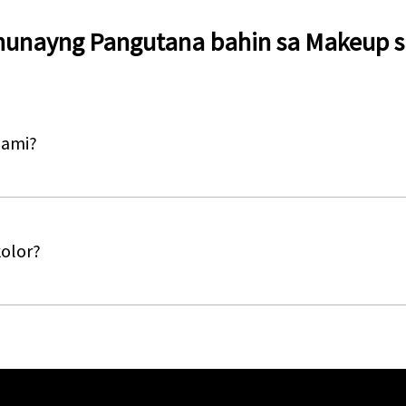
unayng Pangutana bahin sa Makeup s
lami?
kolor?