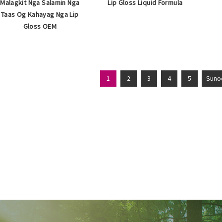
Malagkit Nga Salamin Nga
Lip Gloss Liquid Formula
Taas Og Kahayag Nga Lip
Gloss OEM
1
2
3
4
5
Suno