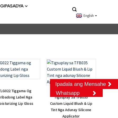
GIPASADYA
English
Ipadala ang Mensahe
TLG022 Tiggama Og
Whatsapp
ribadong Label Nga
Tigsuplay Sa TFB035
oisturizing Lip Gloss
Custom Liquid Blush & Lip
Tint Nga Adunay Silicone
Applicator