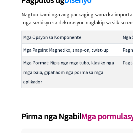
Pagputos ug
Disenyo
Nagtuo kami nga ang packaging sama ka important
mga serbisyo sa dekorasyon naglakip sa silk scree
Mga Opsyon sa Komponente
Mga 
Mga Pagsira: Magnetiko, snap-on, twist-up
Pagm
Mga Pormat: Nipis nga mga tubo, klasiko nga
Pagta
mga bala, gipahaom nga porma sa mga
aplikador
Pirma nga Ngabil
Mga pormulas