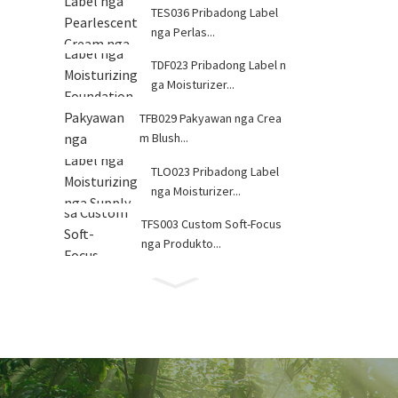
TES036 Pribadong Label
nga Perlas...
TDF023 Pribadong Label n
ga Moisturizer...
TFB029 Pakyawan nga Crea
m Blush...
TLO023 Pribadong Label
nga Moisturizer...
TFS003 Custom Soft-Focus
nga Produkto...