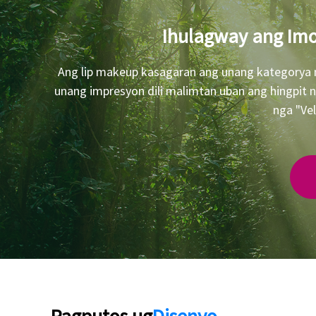
Ihulagway ang Imo
Ang lip makeup kasagaran ang unang kategorya 
unang impresyon dili malimtan uban ang hingpit 
nga "Ve