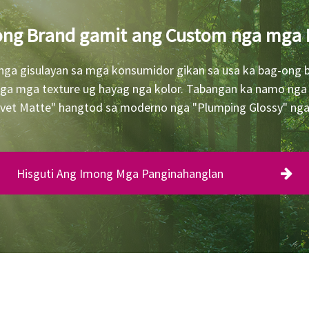
ng Brand gamit ang Custom nga mga 
nga gisulayan sa mga konsumidor gikan sa usa ka bag-ong b
nga mga texture ug hayag nga kolor. Tabangan ka namo nga 
lvet Matte" hangtod sa moderno nga "Plumping Glossy" nga 
Hisguti Ang Imong Mga Panginahanglan