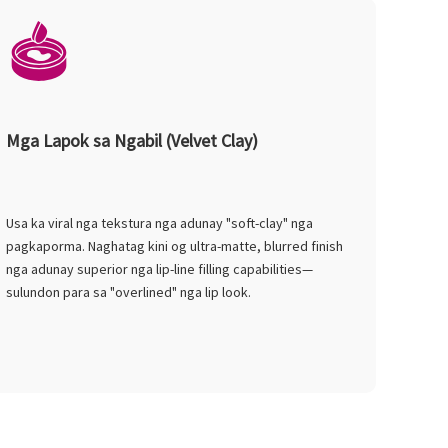
Mga Lapok sa Ngabil (Velvet Clay)
Usa ka viral nga tekstura nga adunay "soft-clay" nga
pagkaporma. Naghatag kini og ultra-matte, blurred finish
nga adunay superior nga lip-line filling capabilities—
sulundon para sa "overlined" nga lip look.