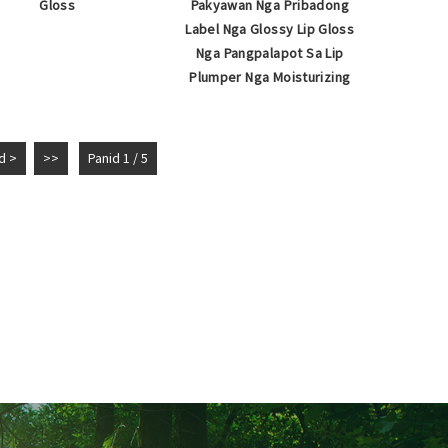
Gloss
Pakyawan Nga Pribadong
Label Nga Glossy Lip Gloss
Nga Pangpalapot Sa Lip
Plumper Nga Moisturizing
d >
>>
Panid 1 / 5