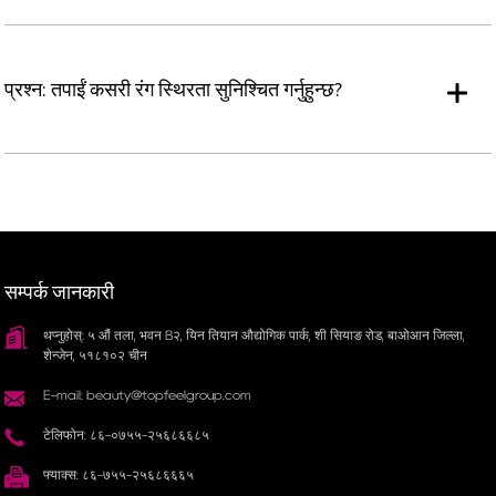
प्रश्न: तपाईं कसरी रंग स्थिरता सुनिश्चित गर्नुहुन्छ?
सम्पर्क जानकारी
थप्नुहोस्: ५ औं तला, भवन B२, यिन तियान औद्योगिक पार्क, शी सियाङ रोड, बाओआन जिल्ला,
शेन्जेन, ५१८१०२ चीन
E-mail: beauty@topfeelgroup.com
टेलिफोन: ८६-०७५५-२५६८६६८५
फ्याक्स: ८६-७५५-२५६८६६६५