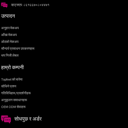
व्हाट्सएप: ८६१६६७०८०४४७१
उत्पादन
अनुहार मेकअप
आँखा मेकअप
ओठको मेकअप
सौन्दर्य प्रसाधन उपकरणहरू
थप निजी लेबल
हाम्रो कम्पनी
Topfeel को बारेमा
सोधिने प्रश्न
गतिविधिहरू/प्रदर्शनीहरू
अनुकूलन समाधानहरू
OEM ODM सेवाहरू
सोधपुछ र अर्डर