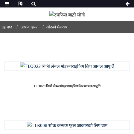
गृह पृष्ठ
उत्पादनहरू
ओठको मेकअप
TLO023 निजी लेबल मोइस्चराइजिंग लिप आयल आपूर्ति