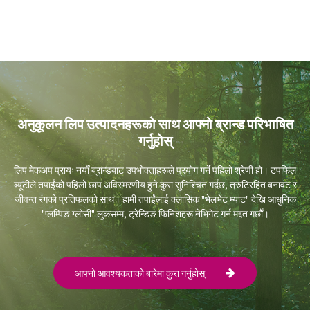
अनुकूलन लिप उत्पादनहरूको साथ आफ्नो ब्रान्ड परिभाषित
गर्नुहोस्
लिप मेकअप प्रायः नयाँ ब्रान्डबाट उपभोक्ताहरूले प्रयोग गर्ने पहिलो श्रेणी हो। टपफिल
ब्यूटीले तपाईंको पहिलो छाप अविस्मरणीय हुने कुरा सुनिश्चित गर्दछ, त्रुटिरहित बनावट र
जीवन्त रंगको प्रतिफलको साथ। हामी तपाईंलाई क्लासिक "भेलभेट म्याट" देखि आधुनिक
"प्लम्पिङ ग्लोसी" लुकसम्म, ट्रेन्डिङ फिनिशहरू नेभिगेट गर्न मद्दत गर्छौं।
आफ्नो आवश्यकताको बारेमा कुरा गर्नुहोस्