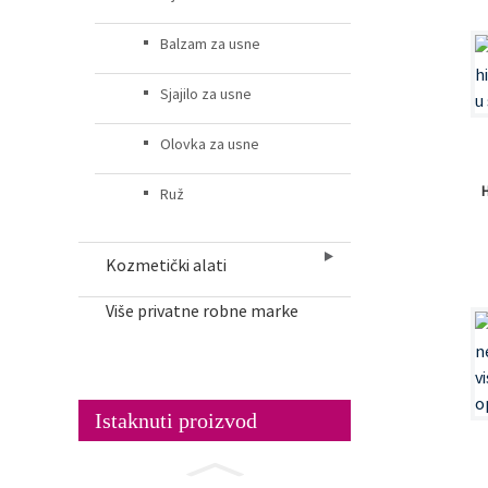
Balzam za usne
Sjajilo za usne
Olovka za usne
Ruž
Kozmetički alati
Više privatne robne marke
Istaknuti proizvod