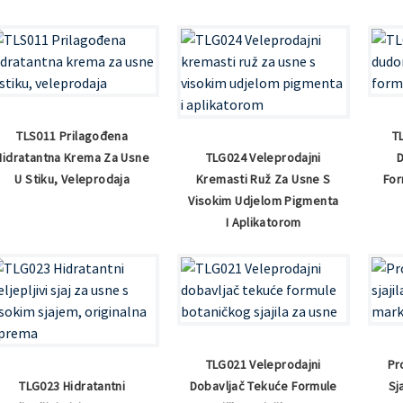
TLS011 Prilagođena
T
Hidratantna Krema Za Usne
TLG024 Veleprodajni
U Stiku, Veleprodaja
Kremasti Ruž Za Usne S
For
Visokim Udjelom Pigmenta
I Aplikatorom
TLG021 Veleprodajni
Pr
TLG023 Hidratantni
Dobavljač Tekuće Formule
Sj