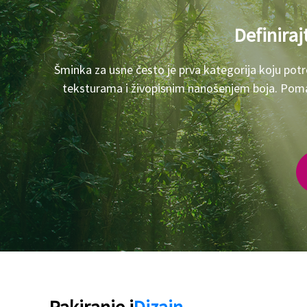
Definira
Šminka za usne često je prva kategorija koju pot
teksturama i živopisnim nanošenjem boja. Pom