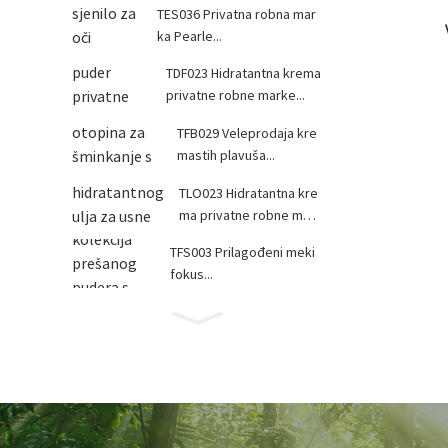
TES036 Privatna robna mar
ka Pearle...
TDF023 Hidratantna krema
privatne robne marke...
TFB029 Veleprodaja kre
mastih plavuša...
TLO023 Hidratantna kre
ma privatne robne mark
e...
TFS003 Prilagođeni meki
fokus...