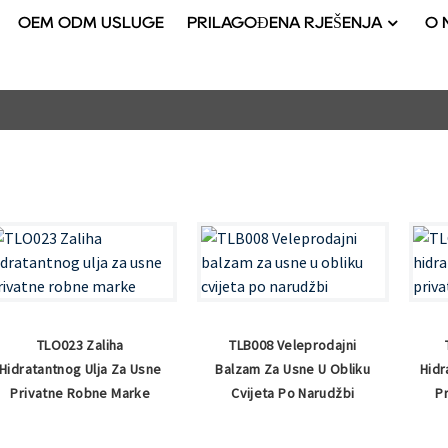
OEM ODM USLUGE
PRILAGOĐENA RJEŠENJA
O 
TLO023 Zaliha
TLB008 Veleprodajni
Hidratantnog Ulja Za Usne
Balzam Za Usne U Obliku
Hidr
Privatne Robne Marke
Cvijeta Po Narudžbi
P