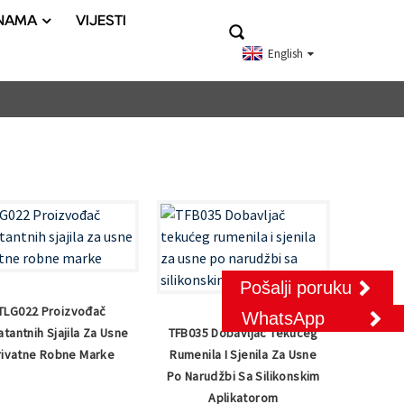
NAMA
VIJESTI
English
Pošalji poruku
TLG022 Proizvođač
WhatsApp
atantnih Sjajila Za Usne
TFB035 Dobavljač Tekućeg
rivatne Robne Marke
Rumenila I Sjenila Za Usne
Po Narudžbi Sa Silikonskim
Aplikatorom