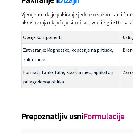
Pakiranje i
Dizajn
Vjerujemo da je pakiranje jednako važno kao i for
ukrašavanja uključuju sitotisak, vrući žig i 3D tisa
Opcije komponenti
Uslug
Zatvaranje: Magnetsko, kopčanje na pritisak,
Brend
zakretanje
Formati: Tanke tube, klasični meci, aplikatori
Završ
prilagođenog oblika
Prepoznatljiv usni
Formulacije