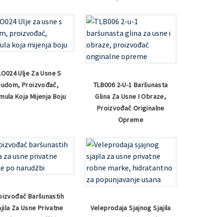
LO024 Ulje Za Usne S
Dudom, Proizvođač,
TLB006 2-U-1 Baršunasta
mula Koja Mijenja Boju
Glina Za Usne I Obraze,
Proizvođač Originalne
Opreme
oizvođač Baršunastih
ajila Za Usne Privatne
Veleprodaja Sjajnog Sjajila