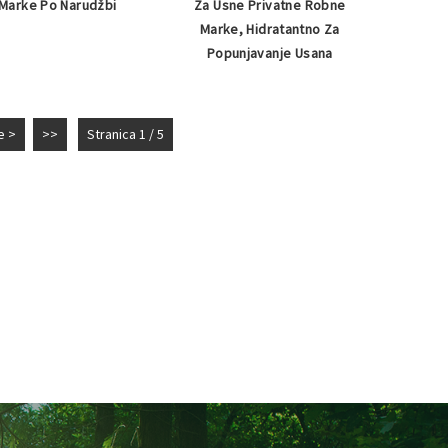
Marke Po Narudžbi
Za Usne Privatne Robne
Marke, Hidratantno Za
Popunjavanje Usana
e >
>>
Stranica 1 / 5