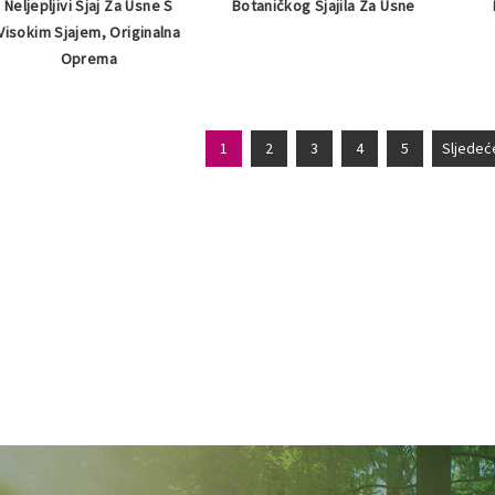
Neljepljivi Sjaj Za Usne S
Botaničkog Sjajila Za Usne
Visokim Sjajem, Originalna
Oprema
1
2
3
4
5
Sljedeć