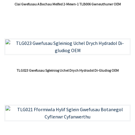
Clai Gwefusau A Bochau Melfed 2-Mewn-1 TLB006 Gwneuthurwr OEM
TLG023 Gwefusau Sgleiniog Uchel Drych Hydradol Di-Gludiog OEM