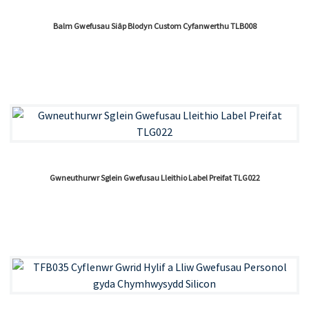
Balm Gwefusau Siâp Blodyn Custom Cyfanwerthu TLB008
Gwneuthurwr Sglein Gwefusau Lleithio Label Preifat TLG022