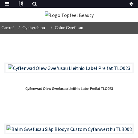
Cartref
Cynhyrchion
Colur Gwefusau
Cyflenwad Olew Gwefusau Lleithio Label Preifat TLO023