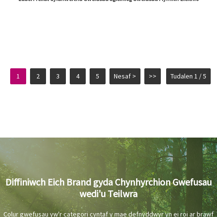
1
2
3
4
5
Nesaf >
>>
Tudalen 1 / 5
Diffiniwch Eich Brand gyda Chynhyrchion Gwefusau
wedi'u Teilwra
Colur gwefusau yw'r categori cyntaf y mae defnyddwyr yn ei roi ar brawf