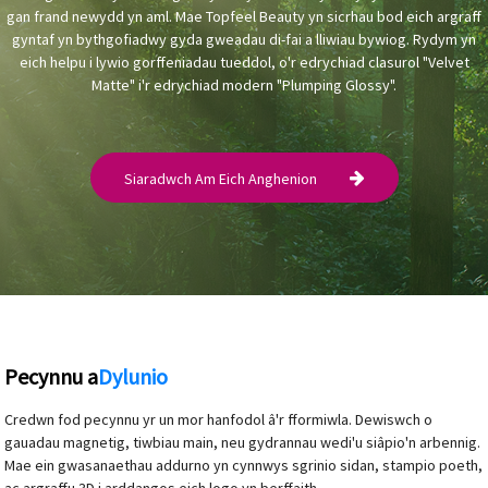
gan frand newydd yn aml. Mae Topfeel Beauty yn sicrhau bod eich argraff
gyntaf yn bythgofiadwy gyda gweadau di-fai a lliwiau bywiog. Rydym yn
eich helpu i lywio gorffeniadau tueddol, o'r edrychiad clasurol "Velvet
Matte" i'r edrychiad modern "Plumping Glossy".
Siaradwch Am Eich Anghenion
Pecynnu a
Dylunio
Credwn fod pecynnu yr un mor hanfodol â'r fformiwla. Dewiswch o
gauadau magnetig, tiwbiau main, neu gydrannau wedi'u siâpio'n arbennig.
Mae ein gwasanaethau addurno yn cynnwys sgrinio sidan, stampio poeth,