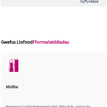
Gyffyrddiad
Gwefus Llofnod
Fformwleiddiadau
Minlliw
Manteision Craidd: Pigmentiad uchel, llithro llyfn, gwisgo hir