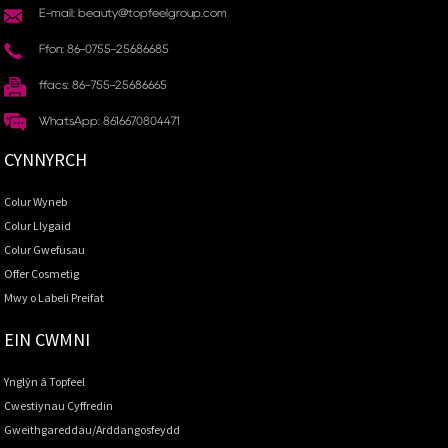
E-mail: beauty@topfeelgroup.com
Ffôn: 86-0755-25686685
ffacs: 86-755-25686665
WhatsApp: 8616670804471
CYNNYRCH
Colur Wyneb
Colur Llygaid
Colur Gwefusau
Offer Cosmetig
Mwy o Labeli Preifat
EIN CWMNI
Ynglŷn â Topfeel
Cwestiynau Cyffredin
Gweithgareddau/Arddangosfeydd