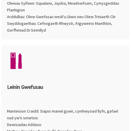
Olewau Sylfaen: Squalane, Jojoba, Meadowfoam, Cymysgeddau
Planhigion
Arddulliau: Olew Gwefusau wedi'u Lliwio neu Olew Triniaeth Clir
Swyddogaethau: Cefnogaeth Rhwystr, Atgyweirio Maethlon,
Gorffeniad Di-Seimllyd
Leinin Gwefusau
Manteision Craidd: Siapio manwl gywir, cymhwysiad llyfn, gafael
nad yw'n smwtsio
Dewisiadau Addasu: