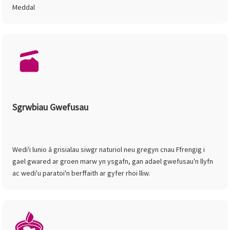
Meddal
Sgrwbiau Gwefusau
Wedi'i lunio â grisialau siwgr naturiol neu gregyn cnau Ffrengig i
gael gwared ar groen marw yn ysgafn, gan adael gwefusau'n llyfn
ac wedi'u paratoi'n berffaith ar gyfer rhoi lliw.