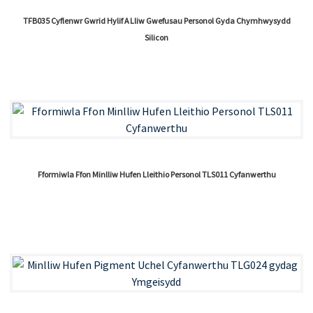
TFB035 Cyflenwr Gwrid Hylif A Lliw Gwefusau Personol Gyda Chymhwysydd
Silicon
Fformiwla Ffon Minlliw Hufen Lleithio Personol TLS011 Cyfanwerthu