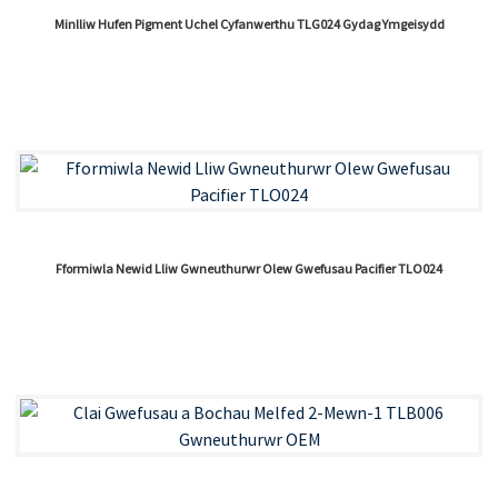
Minlliw Hufen Pigment Uchel Cyfanwerthu TLG024 Gydag Ymgeisydd
Fformiwla Newid Lliw Gwneuthurwr Olew Gwefusau Pacifier TLO024