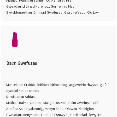
Mathau: Pensiliau Tynnu'n Ôl, Pensiliau Pren
Gweadau: Llithriad Hufenog, Gorffeniad Mat
Swyddogaethau: Diffiniad Gwefusau, Gwrth-Waedu, Clo Lliw
Balm Gwefusau
Manteision Craidd: Lleithder hirhoedlog, atgyweirio rhwystr, gofal
dyddiol neu dros nos
Dewisiadau Addasu:
Mathau: Balm Hydradol, Masg Dros Nos, Balm Gwefusau SPF
Actifau: Asid Hyaluronig, Menyn Shea, Olewau Planhigion
Gweadau: Menynaidd, Llithriad Esmwyth, Gorffeniad Llewyrch