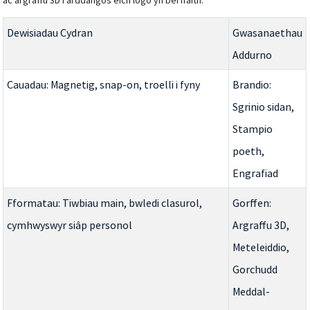
ac argraffu 3D i arddangos eich logo yn berffaith.
Dewisiadau Cydran
Gwasanaethau
Addurno
Cauadau: Magnetig, snap-on, troelli i fyny
Brandio:
Sgrinio sidan,
Stampio
poeth,
Engrafiad
Fformatau: Tiwbiau main, bwledi clasurol,
Gorffen:
cymhwyswyr siâp personol
Argraffu 3D,
Meteleiddio,
Gorchudd
Meddal-