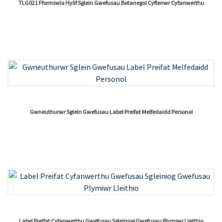
TLG021 Fformiwla Hylif Sglein Gwefusau Botanegol Cyflenwr Cyfanwerthu
Gwneuthurwr Sglein Gwefusau Label Preifat Melfedaidd Personol
Label Preifat Cyfanwerthu Gwefusau Sgleiniog Gwefusau Plymiwr Lleithio