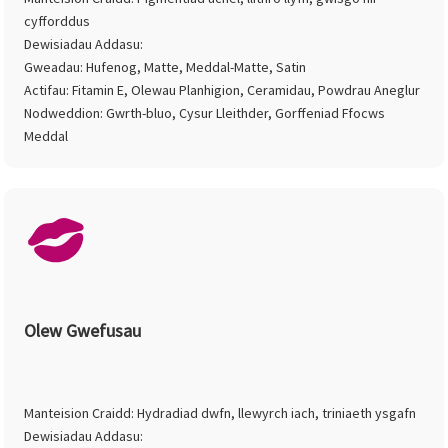
cyfforddus
Dewisiadau Addasu:
Gweadau: Hufenog, Matte, Meddal-Matte, Satin
Actifau: Fitamin E, Olewau Planhigion, Ceramidau, Powdrau Aneglur
Nodweddion: Gwrth-bluo, Cysur Lleithder, Gorffeniad Ffocws
Meddal
Olew Gwefusau
Manteision Craidd: Hydradiad dwfn, llewyrch iach, triniaeth ysgafn
Dewisiadau Addasu: