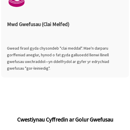
Mwd Gwefusau (Clai Melfed)
Gwead firaol gyda chysondeb "clai meddal". Mae'n darparu
gorffeniad aneglur, hynod o fat gyda galluoedd llenwi llinell
gwefusau uwchraddol—yn ddelfrydol ar gyfer yr edrychiad
gwefusau "gor-leiniedig".
Cwestiynau Cyffredin ar Golur Gwefusau