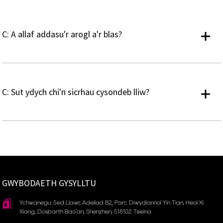
C: A allaf addasu'r arogl a'r blas?
C: Sut ydych chi'n sicrhau cysondeb lliw?
GWYBODAETH GYSYLLTU
Ychwanegu: 5ed Llawr, Adeilad B2, Parc Diwydiannol Yin Tian, ​​Heol Xi
Xiang, Dosbarth Bao'an, Shenzhen, 518102 Tsieina