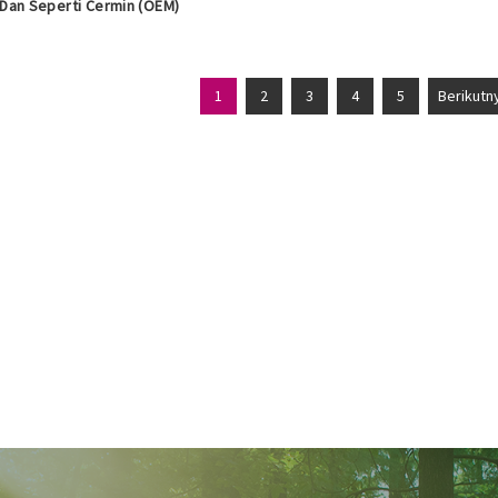
Dan Seperti Cermin (OEM)
1
2
3
4
5
Berikutn