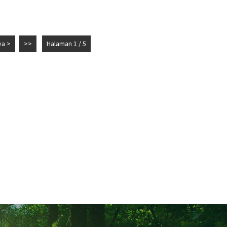
ya >
>>
Halaman 1 / 5