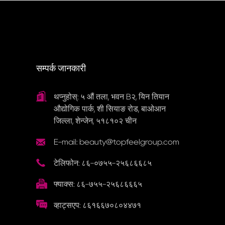
सम्पर्क जानकारी
थप्नुहोस्: ५ औं तला, भवन B२, यिन तियान
औद्योगिक पार्क, शी सियाङ रोड, बाओआन
जिल्ला, शेन्जेन, ५१८१०२ चीन
E-mail: beauty@topfeelgroup.com
टेलिफोन: ८६-०७५५-२५६८६६८५
फ्याक्स: ८६-७५५-२५६८६६६५
व्हाट्सएप: ८६१६६७०८०४४७१