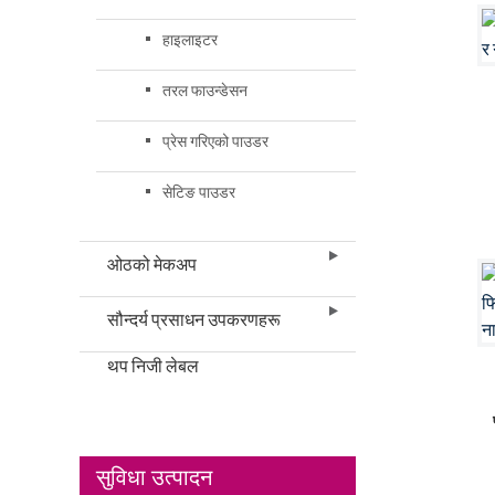
हाइलाइटर
तरल फाउन्डेसन
प्रेस गरिएको पाउडर
सेटिङ पाउडर
ओठको मेकअप
सौन्दर्य प्रसाधन उपकरणहरू
थप निजी लेबल
सुविधा उत्पादन