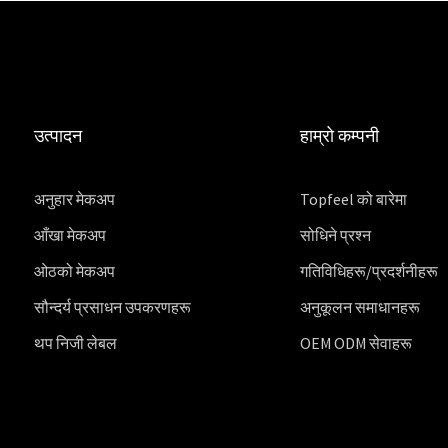
उत्पादन
हाम्रो कम्पनी
अनुहार मेकअप
Topfeel को बारेमा
आँखा मेकअप
सोधिने प्रश्न
ओठको मेकअप
गतिविधिहरू/प्रदर्शनीहरू
सौन्दर्य प्रसाधन उपकरणहरू
अनुकूलन समाधानहरू
थप निजी लेबल
OEM ODM सेवाहरू