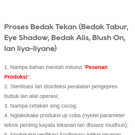
Proses Bedak Tekan (Bedak Tabur,
Eye Shadow, Bedak Alis, Blush On,
lan liya-liyane)
1. Nampa bahan mentah miturut "
Pesenan
Produksi
";
2. Sterilisasi lan disinfeksi peralatan pengepres
bubuk lan alat operasi;
3. Nampa cetakan sing cocog;
4. Nglakokake produksi uji coba (nyetel parameter
teknis penting kayata tekanan lan dhuwur mudhun);
5. Nindakake verifikasi konfirmasi artikel pisanan