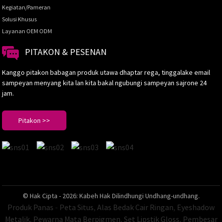
Kegiatan/Pameran
Solusi Khusus
Layanan OEM ODM
PITAKON & PESENAN
Kanggo pitakon babagan produk utawa dhaptar rega, tinggalake email
sampeyan menyang kita lan kita bakal ngubungi sampeyan sajrone 24
jam.
Pitakon >>
© Hak Cipta - 2026: Kabeh Hak Dilindhungi Undhang-undhang.
Produk Panas
-
Peta Situs
,
Alas Bedak Cair Ringan
,
Eyeshadow
Metalik
,
Pewarna Mata Berpigmen
,
Set Lipstik Gloss
,
Pembesar