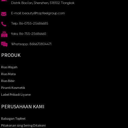
Distrik Bao'an, Shenzhen, 518102 Tiongkok
E-mail: beauty@topfeelgroup.com
Telp: 86-0755-25686685
faks: 86-755-25686665
Whatsapp: 8616670804471
PRODUK
Rias Wajah
Rias Mata
Rias Bibir
Piranti Kosmetik
Label Pribadi Liyane
PERUSAHAAN KAMI
Babagan Topfeel
Pitakonan sing Sering Ditakoni