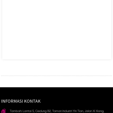
INFORMASI KONTAK
Tambah: Lantai 5, Gedung B2, Taman Industri Yin Tian, ​​Jalan Xi Xiang,