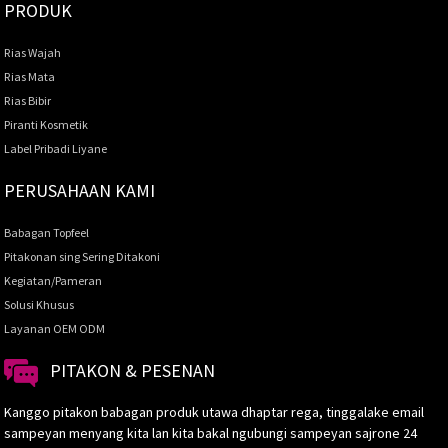
PRODUK
Rias Wajah
Rias Mata
Rias Bibir
Piranti Kosmetik
Label Pribadi Liyane
PERUSAHAAN KAMI
Babagan Topfeel
Pitakonan sing Sering Ditakoni
Kegiatan/Pameran
Solusi Khusus
Layanan OEM ODM
PITAKON & PESENAN
Kanggo pitakon babagan produk utawa dhaptar rega, tinggalake email
sampeyan menyang kita lan kita bakal ngubungi sampeyan sajrone 24