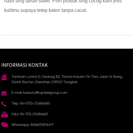
hasil sing tahan suwe. Pilih produk sing cocog karo jinis
kulitmu supaya tetep katon tanpa cacat.
INFORMASI KONTAK
Tambah: Lantai 5, Gedung B2, Taman Industri Yin Tian, ​​Jalan Xi Xiang,
Distrik Bao'an, Shenzhen, 518102 Tiongkok
E-mail: beauty@topfeelgroup.com
Telp: 86-0755-25686685
faks: 86-755-25686665
Whatsapp: 8616670804471