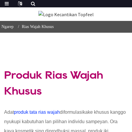
Ngarep
Rias Wajah Khusus
Produk Rias Wajah
Khusus
Adat
produk tata rias wajah
diformulasikake khusus kanggo
nyukupi kabutuhan lan pilihan individu sampeyan. Ora
kaya kosmetik sing diprodhuksi massal, produk iki