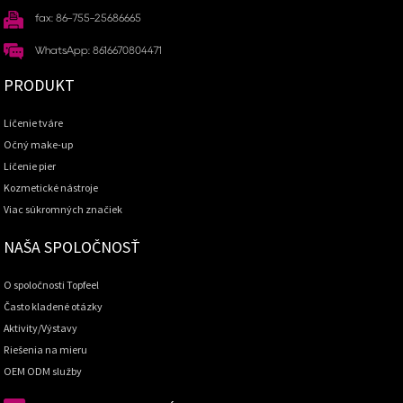
fax: 86-755-25686665
WhatsApp: 8616670804471
PRODUKT
Líčenie tváre
Očný make-up
Líčenie pier
Kozmetické nástroje
Viac súkromných značiek
NAŠA SPOLOČNOSŤ
O spoločnosti Topfeel
Často kladené otázky
Aktivity/Výstavy
Riešenia na mieru
OEM ODM služby