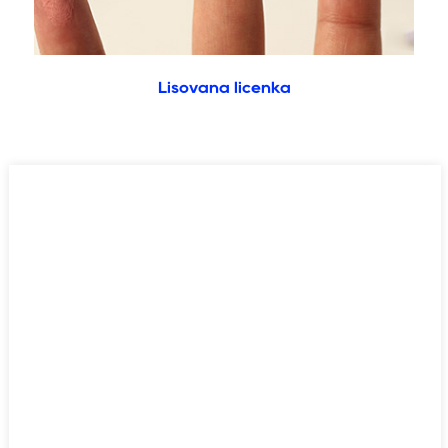
Lisovaná lícenka