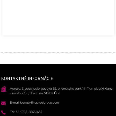
KONTAKTNÉ INFORMÁCIE
Adresa: 5. poschodie, budova B2, priemyselný park Yin Tian, ​​ulica Xi Xiang,
okres Bao'an, Shenzhen, 518102 Čína
E-mail: beauty@topfeelgroup.com
Tel.: 86-0755-25686685