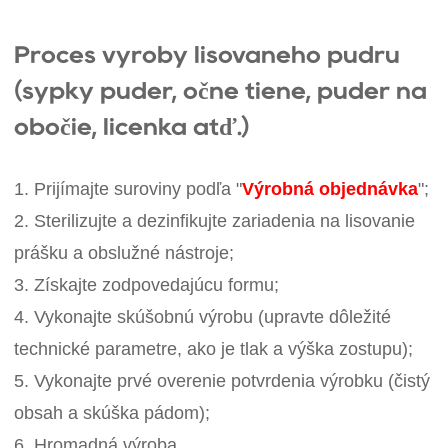
Proces výroby lisovaného púdru
(sypký púder, očné tiene, púder na
obočie, lícenka atď.)
1. Prijímajte suroviny podľa "
Výrobná objednávka
";
2. Sterilizujte a dezinfikujte zariadenia na lisovanie
prášku a obslužné nástroje;
3. Získajte zodpovedajúcu formu;
4. Vykonajte skúšobnú výrobu (upravte dôležité
technické parametre, ako je tlak a výška zostupu);
5. Vykonajte prvé overenie potvrdenia výrobku (čistý
obsah a skúška pádom);
6. Hromadná výroba.