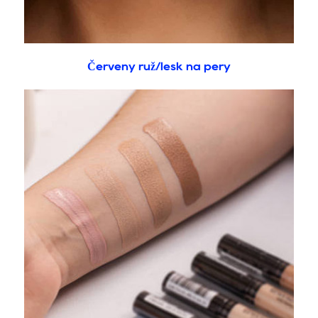
Červený rúž/lesk na pery