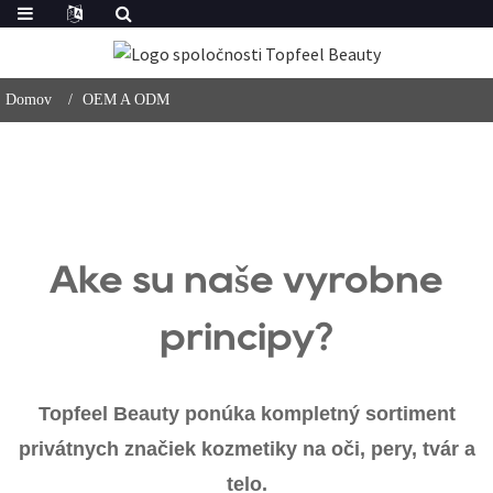
Domov
OEM A ODM
Aké sú naše výrobné
princípy?
Topfeel Beauty ponúka kompletný sortiment
privátnych značiek kozmetiky na oči, pery, tvár a
telo.