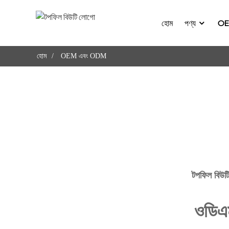
হোম
পণ্য
OE
হোম
OEM এবং ODM
টপফিল বিউটি 
ওডিএম