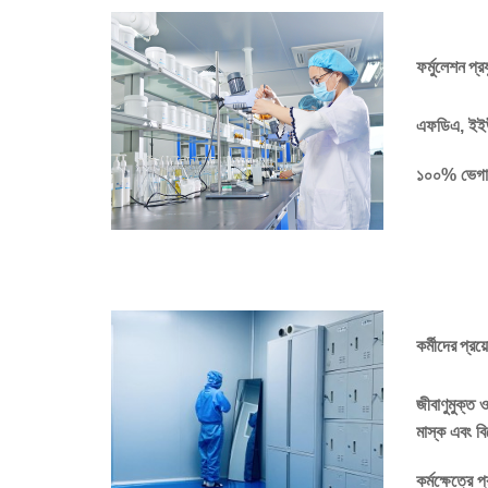
ফর্মুলেশন প্র
এফডিএ, ইইউ
১০০% ভেগান 
কর্মীদের প্রয
জীবাণুমুক্ত 
মাস্ক এবং বি
কর্মক্ষেত্র