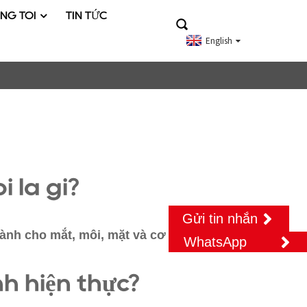
NG TÔI
TIN TỨC
English
 là gì?
Gửi tin nhắn
nh cho mắt, môi, mặt và cơ thể.
WhatsApp
h hiện thực?