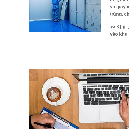
và giày
trùng, c
>> Khử t
vào khu 