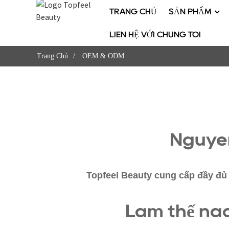
TRANG CHỦ
SẢN PHẨM
LIÊN HỆ VỚI CHÚNG TÔI
Trang Chủ
OEM & ODM
Nguyên
Topfeel Beauty cung cấp đầy đủ
Làm thế nào