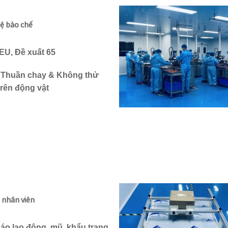
ệ bào chế
EU, Đề xuất 65
 Thuần chay & Không thử
rên động vật
ề nhân viên
áo lao động, mũ, khẩu trang