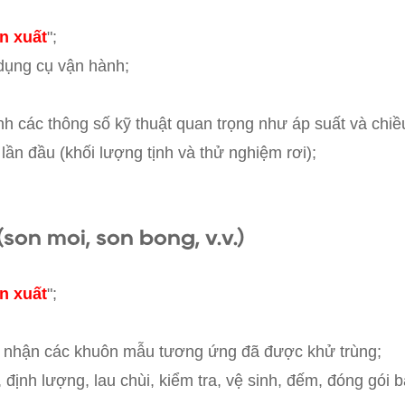
n xuất
";
à dụng cụ vận hành;
nh các thông số kỹ thuật quan trọng như áp suất và chiề
ần đầu (khối lượng tịnh và thử nghiệm rơi);
son môi, son bóng, v.v.)
n xuất
";
 bị; nhận các khuôn mẫu tương ứng đã được khử trùng;
, định lượng, lau chùi, kiểm tra, vệ sinh, đếm, đóng gói