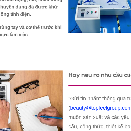
 chuyên dụng đã được khử
hống tĩnh điện.
rùng tay và cơ thể trước khi
vực làm việc
Hãy nêu rõ nhu cầu củ
"Gửi tin nhắn" thông qua t
(
beauty@topfeelgroup.co
muốn sản xuất và các yêu 
cấu, công thức, thiết kế bao