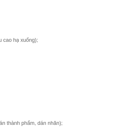
u cao hạ xuống);
 bán thành phẩm, dán nhãn);