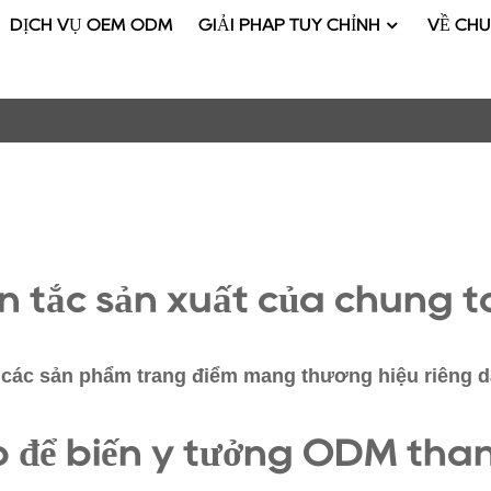
DỊCH VỤ OEM ODM
GIẢI PHÁP TÙY CHỈNH
VỀ CHÚ
 tắc sản xuất của chúng tôi
 các sản phẩm trang điểm mang thương hiệu riêng dà
 để biến ý tưởng ODM thàn