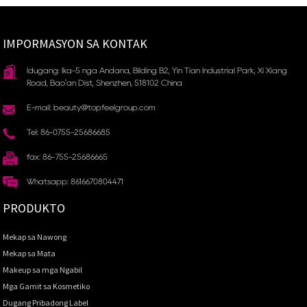
IMPORMASYON SA KONTAK
Idugang: Ika-5 nga Andana, Bilding B2, Yin Tian Industrial Park, Xi Xiang
Road, Bao'an Dist, Shenzhen, 518102 China
E-mail: beauty@topfeelgroup.com
Tel: 86-0755-25686685
fax: 86-755-25686665
Whatsapp: 8616670804471
PRODUKTO
Mekap sa Nawong
Mekap sa Mata
Makeup sa mga Ngabil
Mga Gamit sa Kosmetiko
Dugang Pribadong Label