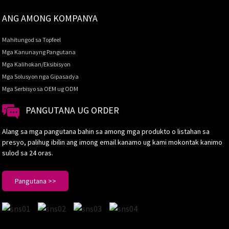
ANG AMONG KOMPANYA
Mahitungod sa Topfeel
Mga Kanunayng Pangutana
Mga Kalihokan/Eksibisyon
Mga Solusyon nga Gipasadya
Mga Serbisyo sa OEM ug ODM
PANGUTANA UG ORDER
Alang sa mga pangutana bahin sa among mga produkto o listahan sa
presyo, palihug ibilin ang imong email kanamo ug kami mokontak kanimo
sulod sa 24 oras.
Pangutana >>