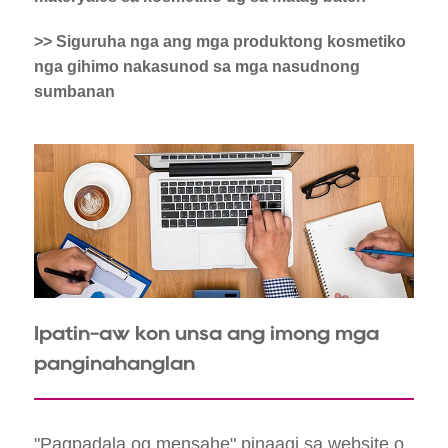
>> Siguruha nga ang mga produktong kosmetiko
nga gihimo nakasunod sa mga nasudnong
sumbanan
Ipatin-aw kon unsa ang imong mga
panginahanglan
"Pagpadala og mensahe" pinaagi sa website o