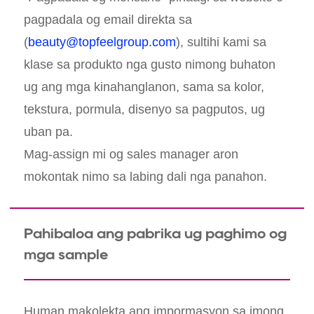
pagpadala og email direkta sa
(
beauty@topfeelgroup.com
), sultihi kami sa
klase sa produkto nga gusto nimong buhaton
ug ang mga kinahanglanon, sama sa kolor,
tekstura, pormula, disenyo sa pagputos, ug
uban pa.
Mag-assign mi og sales manager aron
mokontak nimo sa labing dali nga panahon.
Pahibaloa ang pabrika ug paghimo og
mga sample
Human makolekta ang impormasyon sa imong