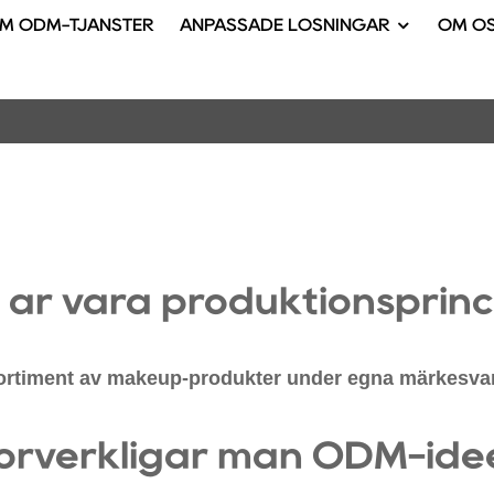
M ODM-TJÄNSTER
ANPASSADE LÖSNINGAR
OM O
a är våra produktionsprinc
sortiment av makeup-produkter under egna märkesvaro
förverkligar man ODM-idé