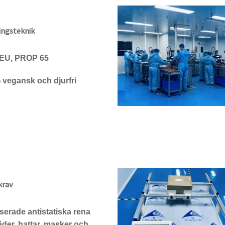
ingsteknik
 EU, PROP 65
 vegansk och djurfri
krav
iserade antistatiska rena
äder, hattar, masker och