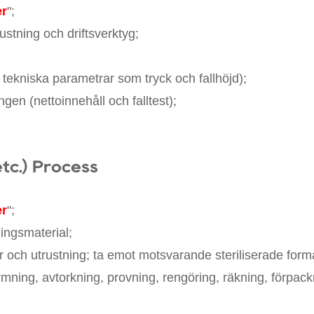
er
";
ustning och driftsverktyg;
 tekniska parametrar som tryck och fallhöjd);
ingen (nettoinnehåll och falltest);
etc.) Process
er
";
ningsmaterial;
er och utrustning; ta emot motsvarande steriliserade form
rmning, avtorkning, provning, rengöring, räkning, förpack