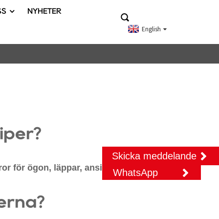
SS
NYHETER
English
iper?
Skicka meddelande
r för ögon, läppar, ansikte och kropp.
WhatsApp
erna?