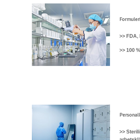
Formuler
>> FDA,
>> 100 %
Personal
>> Steril
arbetskl