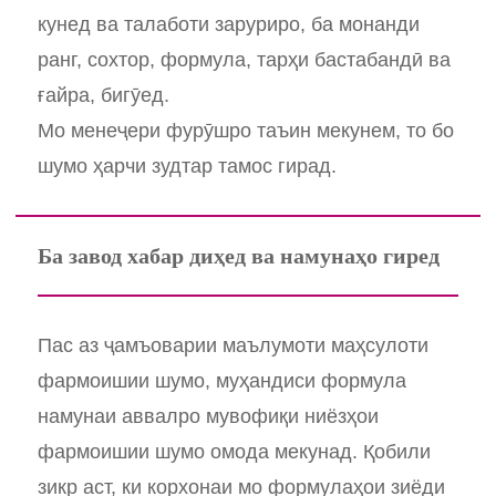
кунед ва талаботи заруриро, ба монанди
ранг, сохтор, формула, тарҳи бастабандӣ ва
ғайра, бигӯед.
Мо менеҷери фурӯшро таъин мекунем, то бо
шумо ҳарчи зудтар тамос гирад.
Ба завод хабар диҳед ва намунаҳо гиред
Пас аз ҷамъоварии маълумоти маҳсулоти
фармоишии шумо, муҳандиси формула
намунаи аввалро мувофиқи ниёзҳои
фармоишии шумо омода мекунад. Қобили
зикр аст, ки корхонаи мо формулаҳои зиёди