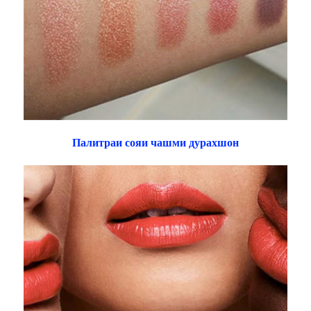
Палитраи сояи чашми дурахшон