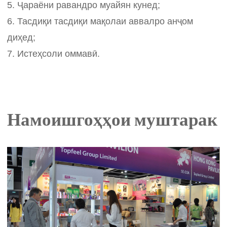
5. Ҷараёни равандро муайян кунед;
6. Тасдиқи тасдиқи мақолаи аввалро анҷом
диҳед;
7. Истеҳсоли оммавӣ.
Намоишгоҳҳои муштарак