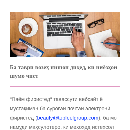
Ба таври возеҳ нишон диҳед, ки ниёзҳои
шумо чист
"Паём фиристед" тавассути вебсайт ё
мустақиман ба суроғаи почтаи электронӣ
фиристед (
beauty@topfeelgroup.com
), ба мо
намуди маҳсулотеро, ки мехоҳед истеҳсол