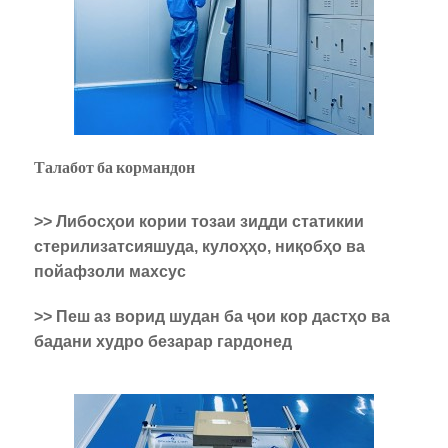
Талабот ба кормандон
>> Либосҳои кории тозаи зидди статикии
стерилизатсияшуда, кулоҳҳо, ниқобҳо ва
пойафзоли махсус
>> Пеш аз ворид шудан ба ҷои кор дастҳо ва
бадани худро безарар гардонед