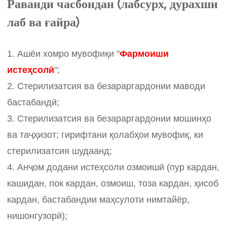
Раванди часбондан (лабсурх, дурахши
лаб ва ғайра)
1. Ашёи хомро мувофиқи "
Фармоиши
истеҳсолӣ
";
2. Стерилизатсия ва безараргардонии маводи
бастабандӣ;
3. Стерилизатсия ва безараргардонии мошинҳо
ва таҷҳизот; гирифтани қолабҳои мувофиқ, ки
стерилизатсия шудаанд;
4. Анҷом додани истеҳсоли озмоишӣ (пур кардан,
кашидан, пок кардан, озмоиш, тоза кардан, ҳисоб
кардан, бастабандии маҳсулоти нимтайёр,
нишонгузорӣ);