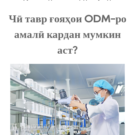
Чӣ тавр ғояҳои ODM-ро
амалӣ кардан мумкин
аст?