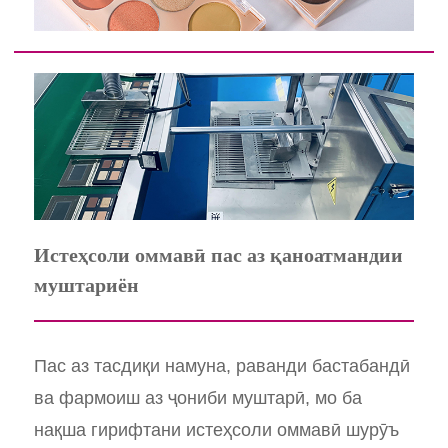
Истеҳсоли оммавӣ пас аз қаноатмандии
муштариён
Пас аз тасдиқи намуна, раванди бастабандӣ
ва фармоиш аз ҷониби муштарӣ, мо ба
нақша гирифтани истеҳсоли оммавӣ шурӯъ