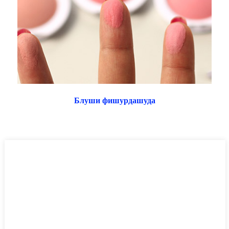
Блуши фишурдашуда