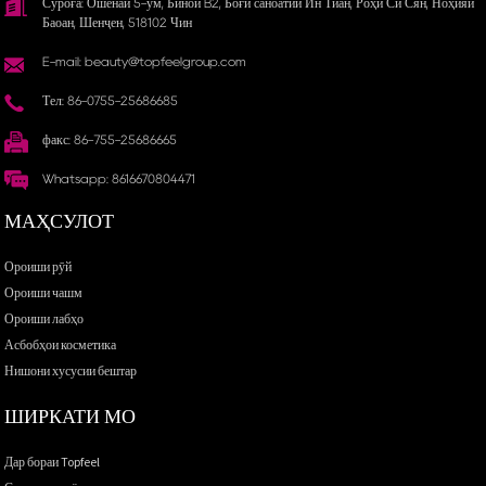
Суроға: Ошёнаи 5-ум, Бинои B2, Боғи саноатии Ин Тиан, Роҳи Си Сян, Ноҳияи
Баоан, Шенҷен, 518102 Чин
E-mail: beauty@topfeelgroup.com
Тел: 86-0755-25686685
факс: 86-755-25686665
Whatsapp: 8616670804471
МАҲСУЛОТ
Ороиши рӯй
Ороиши чашм
Ороиши лабҳо
Асбобҳои косметика
Нишони хусусии бештар
ШИРКАТИ МО
Дар бораи Topfeel