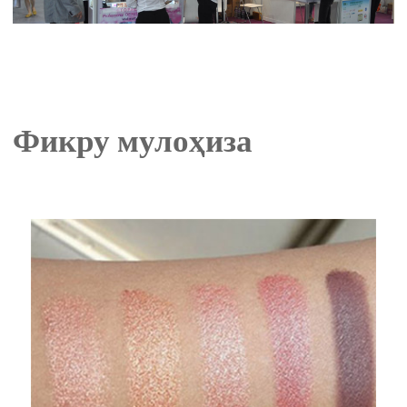
Фикру мулоҳиза