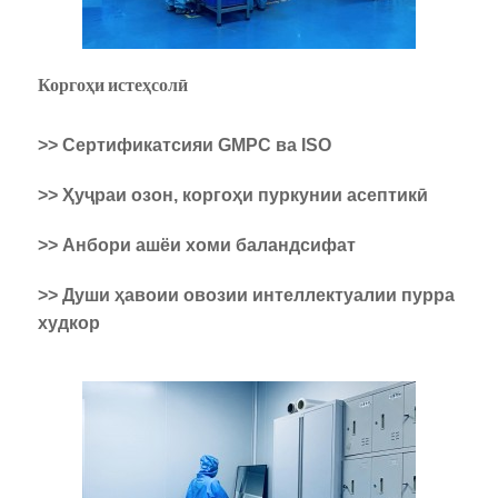
Коргоҳи истеҳсолӣ
>> Сертификатсияи GMPC ва ISO
>> Ҳуҷраи озон, коргоҳи пуркунии асептикӣ
>> Анбори ашёи хоми баландсифат
>> Души ҳавоии овозии интеллектуалии пурра
худкор