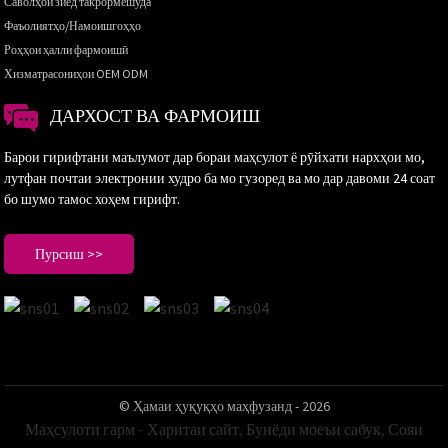
Саволҳои зиёд такрормешуда
Фаъолиятҳо/Намоишгоҳҳо
Роҳҳои ҳалли фармоишӣ
Хизматрасониҳои OEM ODM
ДАРХОСТ ВА ФАРМОИШ
Барои гирифтани маълумот дар бораи маҳсулот ё рӯйхати нархҳои мо,
лутфан почтаи электронии худро ба мо гузоред ва мо дар давоми 24 соат
бо шумо тамос хоҳем гирифт.
Пурсиш >>
© Ҳамаи ҳуқуқҳо маҳфузанд - 2026
Маҳсулоти гарм
-
Харитаи сайт
,
Бунёди моеъи сабук
,
Сояи