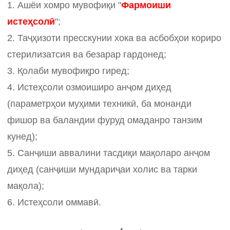
1. Ашёи хомро мувофиқи "
Фармоиши
истеҳсолӣ
";
2. Таҷҳизоти пресскунии хока ва асбобҳои кориро
стерилизатсия ва безарар гардонед;
3. Қолаби мувофиқро гиред;
4. Истеҳсоли озмоиширо анҷом диҳед
(параметрҳои муҳими техникӣ, ба монанди
фишор ва баландии фуруд омаданро танзим
кунед);
5. Санҷиши аввалини тасдиқи мақоларо анҷом
диҳед (санҷиши мундариҷаи холис ва тарки
мақола);
6. Истеҳсоли оммавӣ.