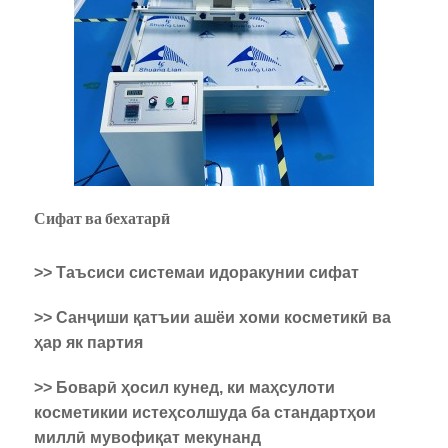
Сифат ва бехатарӣ
>> Таъсиси системаи идоракунии сифат
>> Санҷиши қатъии ашёи хоми косметикӣ ва
ҳар як партия
>> Боварӣ ҳосил кунед, ки маҳсулоти
косметикии истеҳсолшуда ба стандартҳои
миллӣ мувофиқат мекунанд