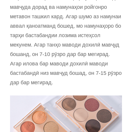
мавҷуда дорад ва намунаҳои ройгонро
метавон ташкил кард. Агар шумо аз намунаи
аввал қаноатманд бошед, мо намунаҳоро бо
тарҳи бастабандии лозима истеҳсол
мекунем. Агар танҳо маводи дохилӣ мавҷуд
бошанд, он 7-10 рӯзро дар бар мегирад.
Агар илова бар маводи дохилӣ маводи
бастабандӣ низ мавҷуд бошад, он 7-15 рӯзро
дар бар мегирад.