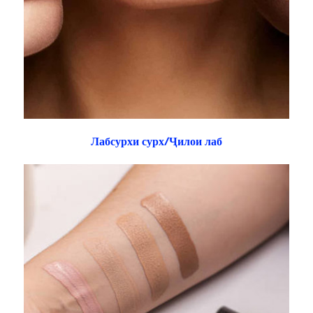
Лабсурхи сурх/Ҷилои лаб