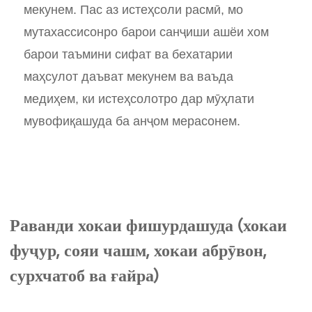
мекунем. Пас аз истеҳсоли расмӣ, мо
мутахассисонро барои санҷиши ашёи хом
барои таъмини сифат ва бехатарии
маҳсулот даъват мекунем ва ваъда
медиҳем, ки истеҳсолотро дар мӯҳлати
мувофиқашуда ба анҷом мерасонем.
Раванди хокаи фишурдашуда (хокаи
фуҷур, сояи чашм, хокаи абрӯвон,
сурхчатоб ва ғайра)