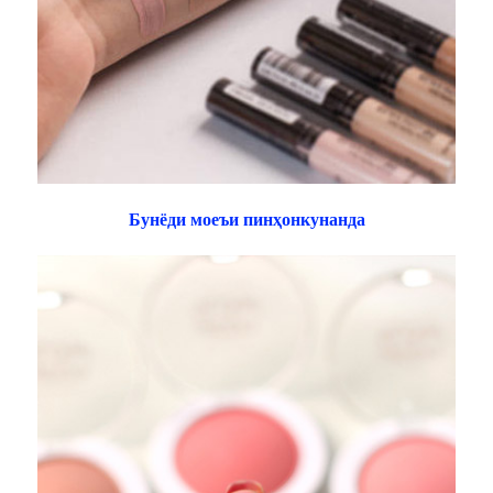
Бунёди моеъи пинҳонкунанда