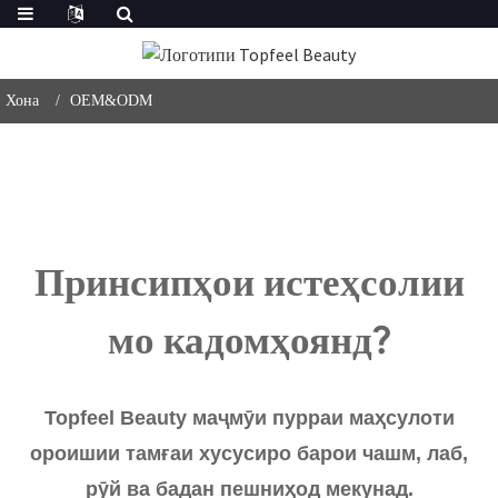
Хона
OEM&ODM
Принсипҳои истеҳсолии
мо кадомҳоянд?
Topfeel Beauty маҷмӯи пурраи маҳсулоти
ороишии тамғаи хусусиро барои чашм, лаб,
рӯй ва бадан пешниҳод мекунад.