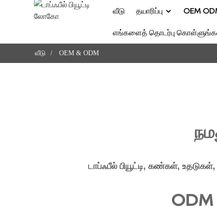
வீடு
தயாரிப்பு
OEM OD
எங்களைத் தொடர்பு கொள்ளுங்க
வீடு
OEM & ODM
நம
டாப்ஃபீல் பியூட்டி, கண்கள், உதடு
ODM 