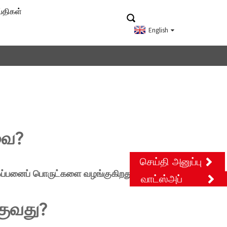
்திகள்
English
வை?
செய்தி அனுப்பு
் ஒப்பனைப் பொருட்களை வழங்குகிறது.
வாட்ஸ்அப்
ுவது?