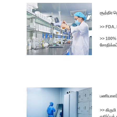
சூத்திர த
>> FDA,
>> 100% ச
சோதிக்கப
பணியாளர
>> கிருமி
எதிர்ப்ப