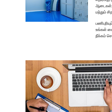
ஆடைகள், 
மற்றும் ச
பணிபுரியு
உங்கள் க
நீக்கம் செ