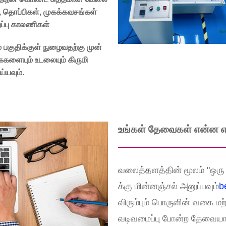
தொப்பிகள், முகக்கவசங்கள்
ிறப்பு காலணிகள்
ம் பகுதிக்குள் நுழைவதற்கு முன்
ைகளையும் உடலையும் கிருமி
ய்யவும்.
உங்கள் தேவைகள் என்ன என
வலைத்தளத்தின் மூலம் "ஒரு 
க்கு மின்னஞ்சல் அனுப்பவும்
b
விரும்பும் பொருளின் வகை மற்ற
வடிவமைப்பு போன்ற தேவையா