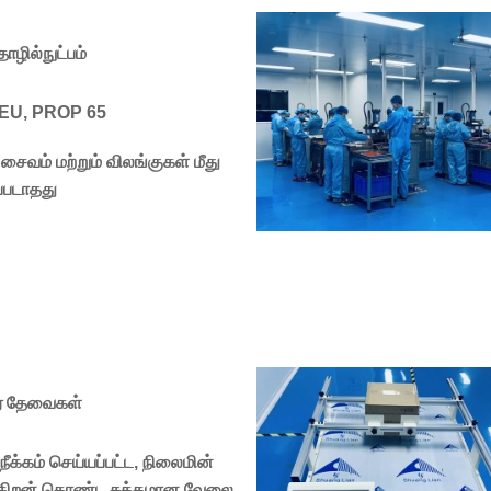
ொழில்நுட்பம்
 EU, PROP 65
ைவம் மற்றும் விலங்குகள் மீது
்படாதது
் தேவைகள்
 நீக்கம் செய்யப்பட்ட, நிலைமின்
ுத் திறன் கொண்ட சுத்தமான வேலை