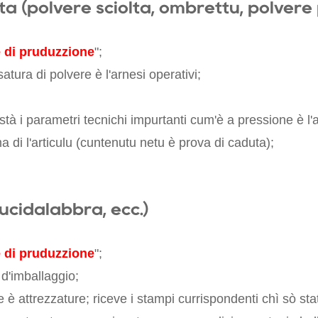
a (polvere sciolta, ombrettu, polvere p
 di pruduzzione
";
ssatura di polvere è l'arnesi operativi;
à i parametri tecnichi impurtanti cum'è a pressione è l'a
a di l'articulu (cuntenutu netu è prova di caduta);
lucidalabbra, ecc.)
 di pruduzzione
";
i d'imballaggio;
è attrezzature; riceve i stampi currispondenti chì sò stati 