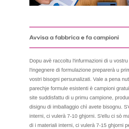
Avvisà a fabbrica è fà campioni
Dopu avè raccoltu l'infurmazioni di u vostru
l'ingegnere di formulazione preparerà u pr
vostri bisogni persunalizati. Vale a pena nu
parechje formule esistenti è campioni gratu
site suddisfattu di u primu campione, prod
disignu di imballaggio chì avete bisognu. S'e
interni, ci vulerà 7-10 ghjorni. S'ellu ci sò m
di i materiali interni, ci vulerà 7-15 ghjorni 