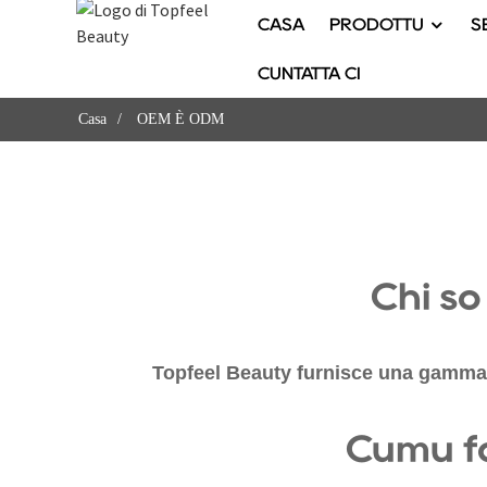
CASA
PRODOTTU
S
CUNTATTA CI
Casa
OEM È ODM
Chì sò
Topfeel Beauty furnisce una gamma co
Cumu fà