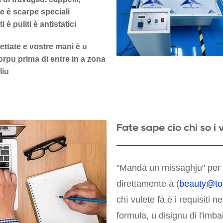
 è scarpe speciali
ti è puliti è antistatici
ettate e vostre mani è u
orpu prima di entre in a zona
liu
Fate sapè ciò chì sò i 
"Mandà un missaghju" per 
direttamente à (
beauty@to
chì vulete fà è i requisiti n
formula, u disignu di l'imbal