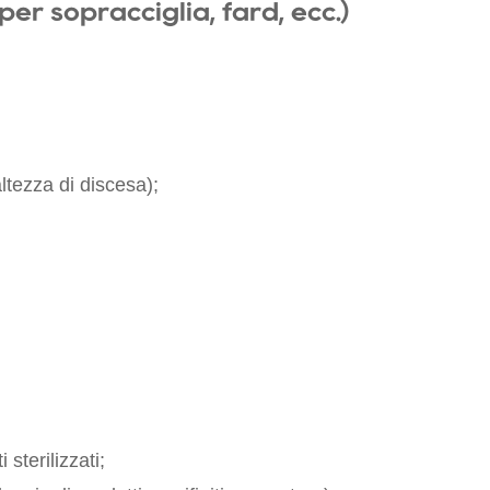
er sopracciglia, fard, ecc.)
ltezza di discesa);
sterilizzati;