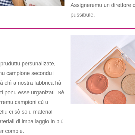
Assigneremu un direttore di
pussibule.
 pruduttu persunalizate,
imu campione secondu i
tà chì a nostra fabbrica hà
iti ponu esse urganizati. Sè
urremu campioni cù u
llu ci sò solu materiali
ateriali di imballaggio in più
per compie.