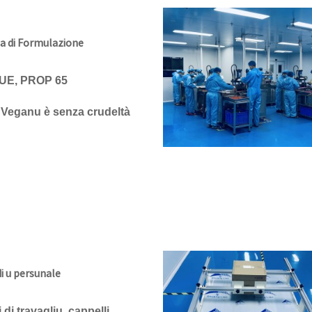
a di Formulazione
 UE, PROP 65
Veganu è senza crudeltà
di u persunale
i di travagliu, cappelli,