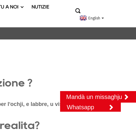
U À NOI
NUTIZIE
English
zione ?
Mandà un missaghju
 l'ochji, e labbre, u visu è u corpu.
Whatsapp
realità?