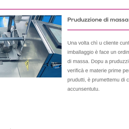
Pruduzzione di massa d
Una volta chì u cliente cu
imballaggio è face un ordi
di massa. Dopu a pruduzzio
verificà e materie prime per
prudutti, è prumettemu di
accunsentutu.