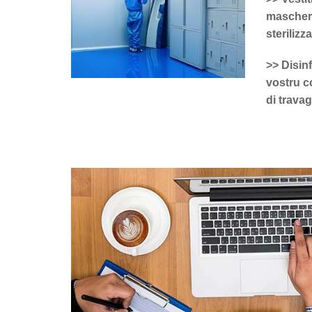
maschere
sterilizza
>> Disinf
vostru c
di travag