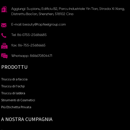
Aggiungi: 5u pianu, Edificiu B2, Parcu Industriale Yin Tian, ​​Strada Xi Xiang,
Distrettu Bao'an, Shenzhen, 518102 Cina
E-mail: beauty@topfeelgroup.com
Tel: 86-0755-25686685
fax: 86-755-25686665
Whatsapp: 8616670804471
PRODOTTU
Truccu di a faccia
Truccu di l'ochji
Truccu di labbra
Strumenti di Cosmetici
Più Etichetta Privata
A NOSTRA CUMPAGNIA