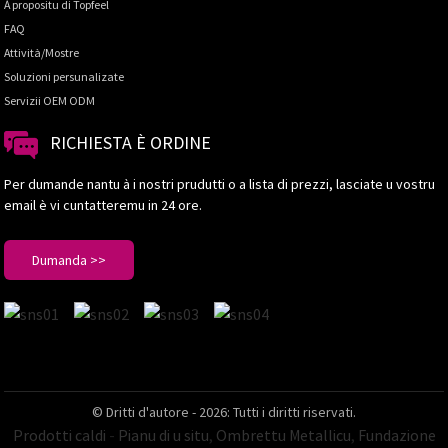
À propositu di Topfeel
FAQ
Attività/Mostre
Soluzioni persunalizate
Servizii OEM ODM
RICHIESTA È ORDINE
Per dumande nantu à i nostri prudutti o a lista di prezzi, lasciate u vostru
email è vi cuntatteremu in 24 ore.
Dumanda >>
© Dritti d'autore - 2026: Tutti i diritti riservati.
Prodotti caldi
-
Pianu di u situ
,
Ombrettu Metallicu
,
Fundazione