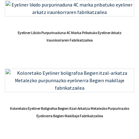
Eyeliner Likido Purpurinaduna 4C Marka Pribatuko Eyeliner Arkatz
Iraunkorraren Fabrikatzailea
Koloretako Eyeliner Boligrafoa Begien Itzal-Arkatza Metalezko Purpurinazko
Eyelinerra Begien Makillaje Fabrikatzailea