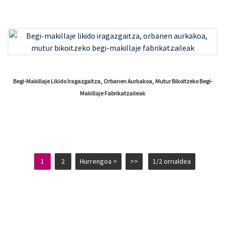
Begi-Makillaje Likido Iragazgaitza, Orbanen Aurkakoa, Mutur Bikoitzeko Begi-
Makillaje Fabrikatzaileak
1
2
Hurrengoa >
>>
1/2 orrialdea