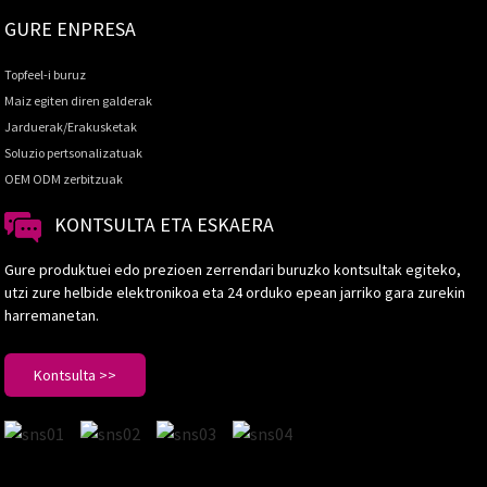
GURE ENPRESA
Topfeel-i buruz
Maiz egiten diren galderak
Jarduerak/Erakusketak
Soluzio pertsonalizatuak
OEM ODM zerbitzuak
KONTSULTA ETA ESKAERA
Gure produktuei edo prezioen zerrendari buruzko kontsultak egiteko,
utzi zure helbide elektronikoa eta 24 orduko epean jarriko gara zurekin
harremanetan.
Kontsulta >>