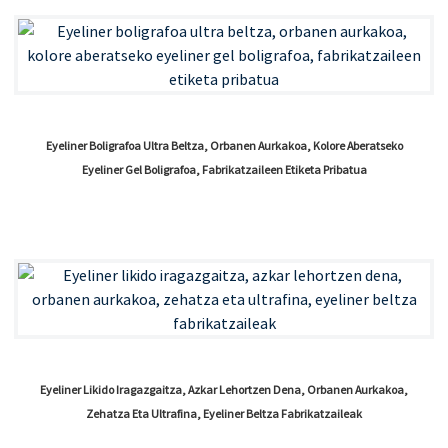
Eyeliner Boligrafoa Ultra Beltza, Orbanen Aurkakoa, Kolore Aberatseko
Eyeliner Gel Boligrafoa, Fabrikatzaileen Etiketa Pribatua
Eyeliner Likido Iragazgaitza, Azkar Lehortzen Dena, Orbanen Aurkakoa,
Zehatza Eta Ultrafina, Eyeliner Beltza Fabrikatzaileak