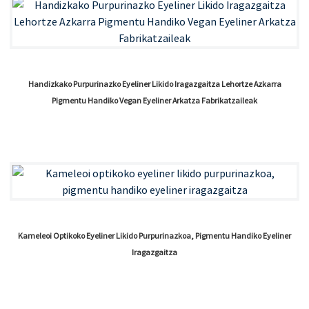
Handizkako Purpurinazko Eyeliner Likido Iragazgaitza Lehortze Azkarra
Pigmentu Handiko Vegan Eyeliner Arkatza Fabrikatzaileak
Kameleoi Optikoko Eyeliner Likido Purpurinazkoa, Pigmentu Handiko Eyeliner
Iragazgaitza