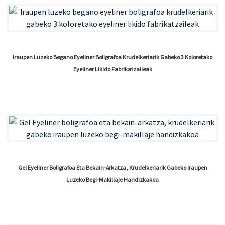
Iraupen Luzeko Begano Eyeliner Boligrafoa Krudelkeriarik Gabeko 3 Koloretako
Eyeliner Likido Fabrikatzaileak
Gel Eyeliner Boligrafoa Eta Bekain-Arkatza, Krudelkeriarik Gabeko Iraupen
Luzeko Begi-Makillaje Handizkakoa