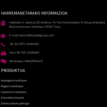
HARREMANETARAKO INFORMAZIOA
Helbidea: 5. solairua, B2 eraikina, Yin Tian Industrialdea, Xi Xiang errepidea,
Bao'an barrutia, Shenzhen, 518102 Txina
E-mail: beauty@topfeelgroup.com
Tel.: 86-0755-25686685
faxa: 86-755-25686665
Whatsapp: 8616670804471
PRODUKTUA
Aurpegiko makillajea
Begien makillajea
Ezpainen makillajea
Kosmetika tresnak
Etiketa pribatu gehiago