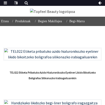
Etxea
Produktuak
Begien Makillajea
Begi-Marra
TEL022 Etiketa Pribatuko Azido Hialuronikozko Eyeliner Likido Bikoitzeko
Boligrafoa Silikonazko Irabiagailuarekin