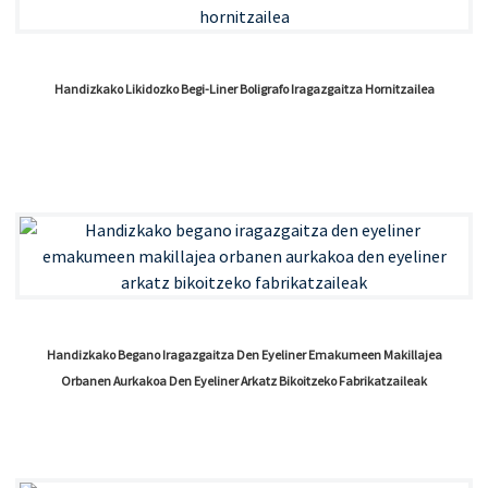
Handizkako Likidozko Begi-Liner Boligrafo Iragazgaitza Hornitzailea
Handizkako Begano Iragazgaitza Den Eyeliner Emakumeen Makillajea
Orbanen Aurkakoa Den Eyeliner Arkatz Bikoitzeko Fabrikatzaileak