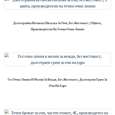
Дълготрайна Веганска Писалка За Очи, Без Жестокост, 3 Цвята,
Производители На Течни Очни Линии
Гел Очна Линия И Молив За Вежди, Без Жестокост, Дълготраен Грим За
Очи На Едро