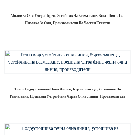
Молив За Очи Ултра Черен, Устойчив На Размазване, Богат Цвят, Гел
Писалка За Очи, Производители На Частни Етикети
Течна Водоустойчива Очна Линия, Бързосъхнеща, Устойчива На
Размазване, Прецизна Ултра Фина Черна Очна Линия, Производители