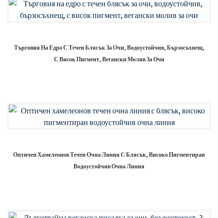
Търговия На Едро С Течен Блясък За Очи, Водоустойчив, Бързосъхнещ,
С Висок Пигмент, Вегански Молив За Очи
Оптичен Хамелеонов Течен Очна Линия С Блясък, Високо Пигментиран
Водоустойчив Очна Линия