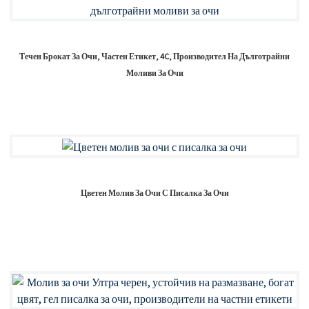
Течен Брокат За Очи, Частен Етикет, 4C, Производител На Дълготрайни
Моливи За Очи
Цветен Молив За Очи С Писалка За Очи