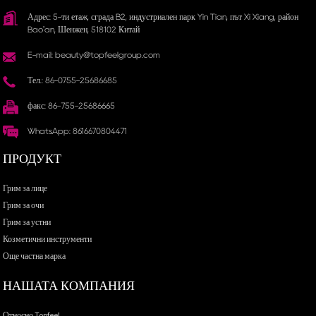
Адрес: 5-ти етаж, сграда B2, индустриален парк Yin Tian, ​​път Xi Xiang, район
Bao'an, Шенжен, 518102 Китай
E-mail: beauty@topfeelgroup.com
Тел.: 86-0755-25686685
факс: 86-755-25686665
WhatsApp: 8616670804471
ПРОДУКТ
Грим за лице
Грим за очи
Грим за устни
Козметични инструменти
Още частна марка
НАШАТА КОМПАНИЯ
Относно Topfeel