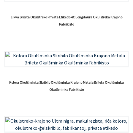
Likva Brileta Okulstreko Privata Etikedo 4C Longdaŭra Okulstreka Krajono
Fabrikisto
Kolora Okulŝminka Skribilo Okulŝminka Krajono Metala Brileta Okulŝminka
Okulŝminka Fabrikisto