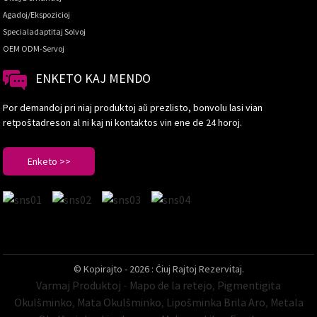
Agadoj/Ekspozicioj
Specialadaptitaj Solvoj
OEM ODM-Servoj
ENKETO KAJ MENDO
Por demandoj pri niaj produktoj aŭ prezlisto, bonvolu lasi vian
retpoŝtadreson al ni kaj ni kontaktos vin ene de 24 horoj.
Enketo >>
© Kopirajto - 2026 : Ĉiuj Rajtoj Rezervitaj.
Varmaj Produktoj
-
Mapo de la retejo
,
Pigmentigita
Okulŝminko
,
Mata Okulŝminko
,
Lipoŝminka Brila Aro
,
Metala