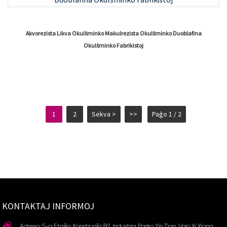
Akvorezista Likva Okulŝminko Makulrezista Okulŝminko Duoblafina
Okulŝminko Fabrikistoj
1
2
Sekva >
>>
Paĝo 1 / 2
KONTAKTAJ INFORMOJ
Adreso: 5-a Etaĝo, Konstruaĵo B2, Industria Parko Yin Tian, ​​Vojo Xi Xiang,