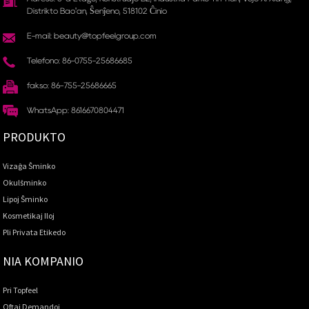
Distrikto Bao'an, Ŝenĵeno, 518102 Ĉinio
E-mail: beauty@topfeelgroup.com
Telefono: 86-0755-25686685
fakso: 86-755-25686665
WhatsApp: 8616670804471
PRODUKTO
Vizaĝa Ŝminko
Okulŝminko
Lipoj Ŝminko
Kosmetikaj Iloj
Pli Privata Etikedo
NIA KOMPANIO
Pri Topfeel
Oftaj Demandoj