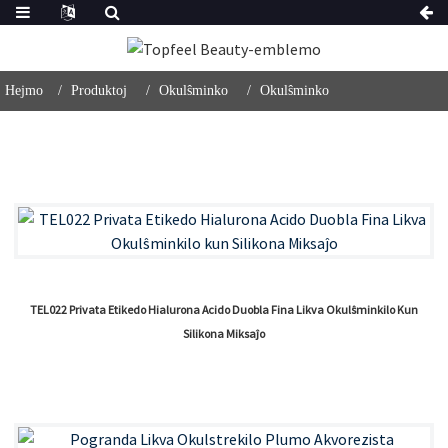
Hejmo
Produktoj
Okulŝminko
Okulŝminko
TEL022 Privata Etikedo Hialurona Acido Duobla Fina Likva Okulŝminkilo Kun
Silikona Miksaĵo