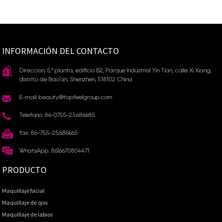
INFORMACIÓN DEL CONTACTO
Dirección: 5.ª planta, edificio B2, Parque Industrial Yin Tian, ​​calle Xi Xiang,
distrito de Bao'an, Shenzhen, 518102 China
E-mail: beauty@topfeelgroup.com
Teléfono: 86-0755-25686685
fax: 86-755-25686665
WhatsApp: 8616670804471
PRODUCTO
Maquillaje facial
Maquillaje de ojos
Maquillaje de labios