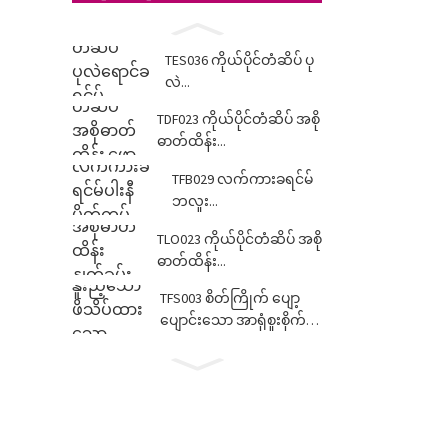
TES036 ကိုယ်ပိုင်တံဆိပ် ပု
လဲ...
TDF023 ကိုယ်ပိုင်တံဆိပ် အစို
ဓာတ်ထိန်း...
TFB029 လက်ကားခရင်မ်
ဘလူး...
TLO023 ကိုယ်ပိုင်တံဆိပ် အစို
ဓာတ်ထိန်း...
TFS003 စိတ်ကြိုက် ပျော့
ပျောင်းသော အာရုံစူးစိုက်မှု
ပရော်ဖက်ရှင်နယ်...