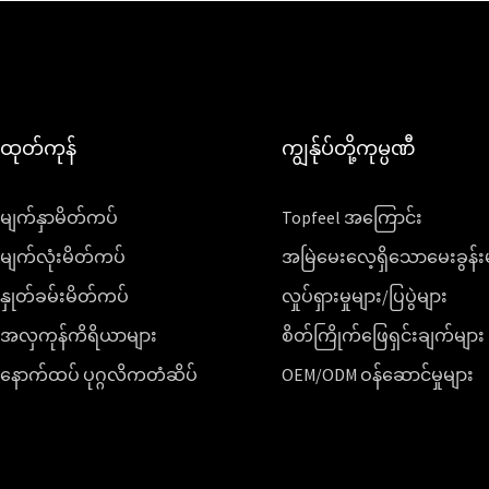
ထုတ်ကုန်
ကျွန်ုပ်တို့ကုမ္ပဏီ
မျက်နှာမိတ်ကပ်
Topfeel အကြောင်း
မျက်လုံးမိတ်ကပ်
အမြဲမေးလေ့ရှိသောမေးခွန်း
နှုတ်ခမ်းမိတ်ကပ်
လှုပ်ရှားမှုများ/ပြပွဲများ
အလှကုန်ကိရိယာများ
စိတ်ကြိုက်ဖြေရှင်းချက်များ
နောက်ထပ် ပုဂ္ဂလိကတံဆိပ်
OEM/ODM ဝန်ဆောင်မှုများ