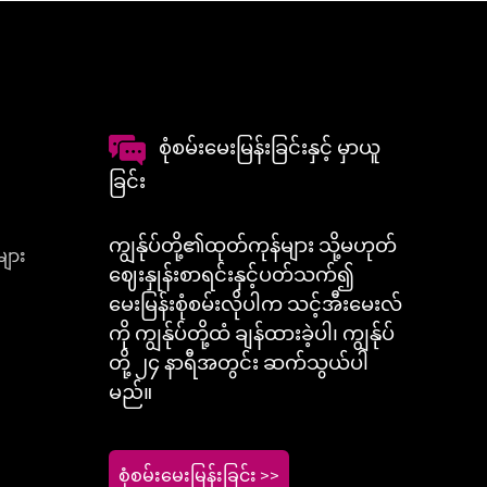
စုံစမ်းမေးမြန်းခြင်းနှင့် မှာယူ
ခြင်း
ကျွန်ုပ်တို့၏ထုတ်ကုန်များ သို့မဟုတ်
များ
ဈေးနှုန်းစာရင်းနှင့်ပတ်သက်၍
မေးမြန်းစုံစမ်းလိုပါက သင့်အီးမေးလ်
ကို ကျွန်ုပ်တို့ထံ ချန်ထားခဲ့ပါ၊ ကျွန်ုပ်
တို့ ၂၄ နာရီအတွင်း ဆက်သွယ်ပါ
မည်။
စုံစမ်းမေးမြန်းခြင်း >>