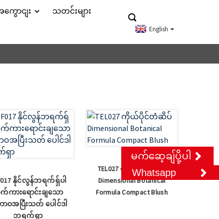
့အကွောငျး
သတင်းများ
English
မက်ဆေ့ချ်ပို့ပါ
TEL027 ကိုယ်ပိုင်တံဆိပ်
Whatsapp
017 နိုင်လွန်ဘရက်ရှ်ပါ
Dimensional Botanical
က်ကားရောင်းချသော
Formula Compact Blush
ာဝအပြီးသတ် ပေါင်ဒါ
ဘရက်ရှာ