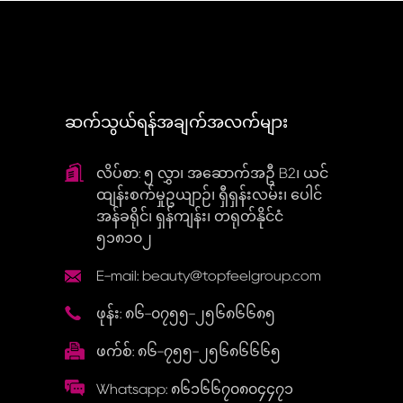
ဆက်သွယ်ရန်အချက်အလက်များ
လိပ်စာ: ၅ လွှာ၊ အဆောက်အဦ B2၊ ယင်
ထျန်းစက်မှုဥယျာဉ်၊ ရှီရှန်းလမ်း၊ ပေါင်
အန်ခရိုင်၊ ရှန်ကျန်း၊ တရုတ်နိုင်ငံ
၅၁၈၁၀၂
E-mail: beauty@topfeelgroup.com
ဖုန်း: ၈၆-၀၇၅၅-၂၅၆၈၆၆၈၅
ဖက်စ်: ၈၆-၇၅၅-၂၅၆၈၆၆၆၅
Whatsapp: ၈၆၁၆၆၇၀၈၀၄၄၇၁