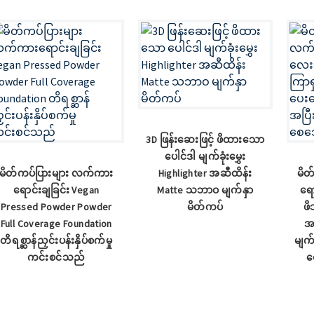
3D ဖြန်းဆေးဖြင့် ဖိထားသော
ပေါင်ဒါ မျက်ခုံးမွှေး
မိတ်ကပ်ပြားများ လက်ကား
Highlighter အဆီထိန်း
မိတ
ရောင်းချခြင်း Vegan
Matte သဘာဝ မျက်နှာ
ရေ
Pressed Powder Powder
မိတ်ကပ်
ဖိ
Full Coverage Foundation
အ
တိရစ္ဆာန်ညှင်းပန်းနှိပ်စက်မှု
မျက
ကင်းစင်သည်
စ