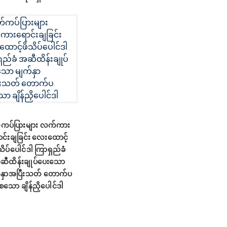
်ကပ်ပြားများ လက်ကား
ာင်းချခြင်း လေးထောင့်
သိပ်ပေါင်ဒါ ကြာရှည်ခံ
ဆီထိန်းချုပ်ပေးသော
်နှာအပြီးသတ် တောက်ပ
ေသော ချိန်ညှိပေါင်ဒါ