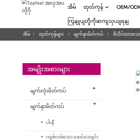
အိမ်
ထုတ်ကုန်
OEM/ODM ဝ
ကြှနျုပျတို့ကိုဆကျသှယျရနျ
အိမ်
ထုတ်ကုန်များ
မျက်နှာမိတ်ကပ်
ဖိသိပ်ထားသော
အမျိုးအစားများ
မျက်လုံးမိတ်ကပ်
မျက်နှာမိတ်ကပ်
ပါးနီ
ကျစ်လစ်သော ဖောင်ဒေးရှင်း