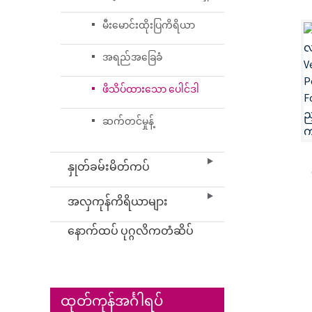
မီးမောင်းထိုးပြကိရိယာ
အရည်အခြေခံ
ဖိသိပ်ထားသော ပေါင်ဒါ
ဆက်တင်မှုန့်
နှုတ်ခမ်းမိတ်ကပ်
အလှကုန်ကိရိယာများ
နောက်ထပ် ပုဂ္ဂလိကတံဆိပ်
ထုတ်ကုန်အင်္ဂါရပ်