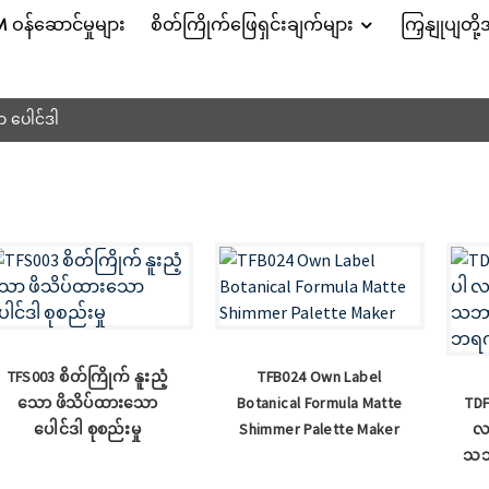
န်ဆောင်မှုများ
စိတ်ကြိုက်ဖြေရှင်းချက်များ
ကြှနျုပျတို
 ပေါင်ဒါ
TFS003 စိတ်ကြိုက် နူးညံ့
TFB024 Own Label
သော ဖိသိပ်ထားသော
Botanical Formula Matte
TDF
ပေါင်ဒါ စုစည်းမှု
Shimmer Palette Maker
လ
သဘ