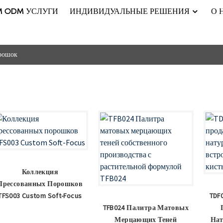
M ODM УСЛУГИ
ИНДИВИДУАЛЬНЫЕ РЕШЕНИЯ
О 
рошок
Коллекция
Прессованных Порошков
TFS003 Custom Soft-Focus
TDF
TFB024 Палитра Матовых
Мерцающих Теней
На