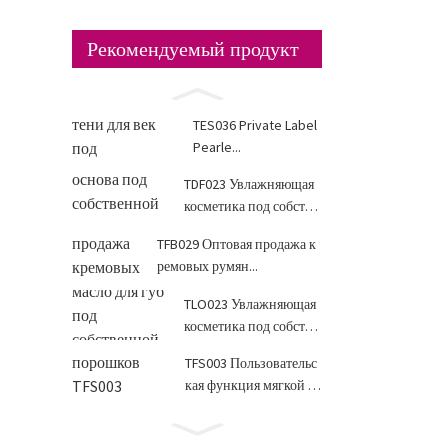
Рекомендуемый продукт
TES036 Private Label
Pearle...
TDF023 Увлажняющая
косметика под собстве
нной торговой марко
TFB029 Оптовая продажа к
й...
ремовых румян...
TLO023 Увлажняющая
косметика под собстве
нной торговой марко
TFS003 Пользовательс
й...
кая функция мягкой ф
окусировки...