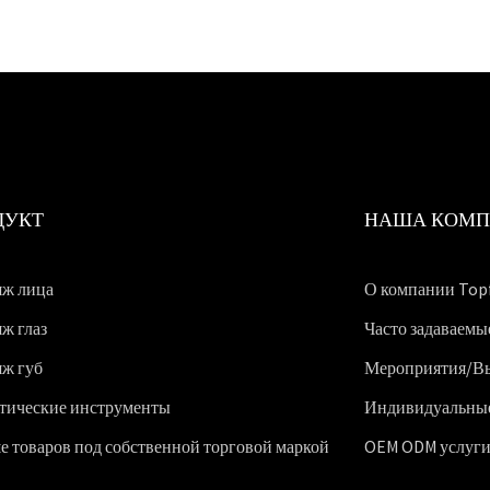
ДУКТ
НАША КОМ
ж лица
О компании Top
ж глаз
Часто задаваемы
ж губ
Мероприятия/В
тические инструменты
Индивидуальны
е товаров под собственной торговой маркой
OEM ODM услуг