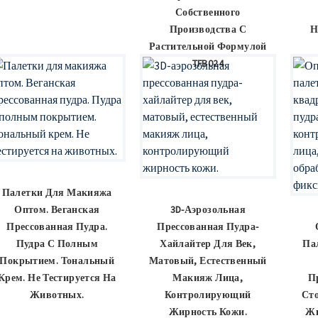
Собственного
Производства С
Н
Растительной Формулой
TFB024
Палетки Для Макияжа
Оптом. Веганская
3D-Аэрозольная
Прессованная Пудра.
Прессованная Пудра-
Пудра С Полным
Хайлайтер Для Век,
Па
Покрытием. Тональный
Матовый, Естественный
Крем. Не Тестируется На
Макияж Лица,
П
Животных.
Контролирующий
Сто
Жирность Кожи.
Жи