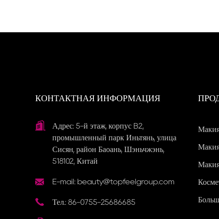
КОНТАКТНАЯ ИНФОРМАЦИЯ
ПРО
Адрес: 5-й этаж, корпус B2,
Макия
промышленный парк Иньтянь, улица
Макия
Сисян, район Баоань, Шэньчжэнь,
518102, Китай
Макия
Косме
E-mail: beauty@topfeelgroup.com
Больш
Тел.: 86-0755-25686685