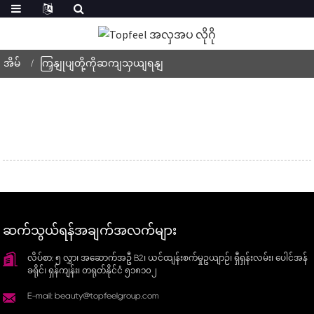
အိမ်
ကြှနျုပျတို့ကိုဆကျသှယျရနျ
ဆက်သွယ်ရန်အချက်အလက်များ
လိပ်စာ: ၅ လွှာ၊ အဆောက်အဦ B2၊ ယင်ထျန်းစက်မှုဥယျာဉ်၊ ရှီရှန်းလမ်း၊ ပေါင်အန်
ခရိုင်၊ ရှန်ကျန်း၊ တရုတ်နိုင်ငံ ၅၁၈၁၀၂
E-mail: beauty@topfeelgroup.com