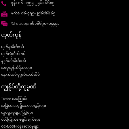
ဖုန်း: ၈၆-၀၇၅၅-၂၅၆၈၆၆၈၅
ဖက်စ်: ၈၆-၇၅၅-၂၅၆၈၆၆၆၅
Whatsapp: ၈၆၁၆၆၇၀၈၀၄၄၇၁
ထုတ်ကုန်
မျက်နှာမိတ်ကပ်
မျက်လုံးမိတ်ကပ်
နှုတ်ခမ်းမိတ်ကပ်
အလှကုန်ကိရိယာများ
နောက်ထပ် ပုဂ္ဂလိကတံဆိပ်
ကျွန်ုပ်တို့ကုမ္ပဏီ
Topfeel အကြောင်း
အမြဲမေးလေ့ရှိသောမေးခွန်းများ
လှုပ်ရှားမှုများ/ပြပွဲများ
စိတ်ကြိုက်ဖြေရှင်းချက်များ
OEM/ODM ဝန်ဆောင်မှုများ