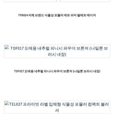
TFB024 자체 브랜드 식물성 포뮬러 매트 쉬머 팔레트 메이커
TDF017 도매용 내추럴 피니시 파우더 브론저 (나일론 브러시 내장)