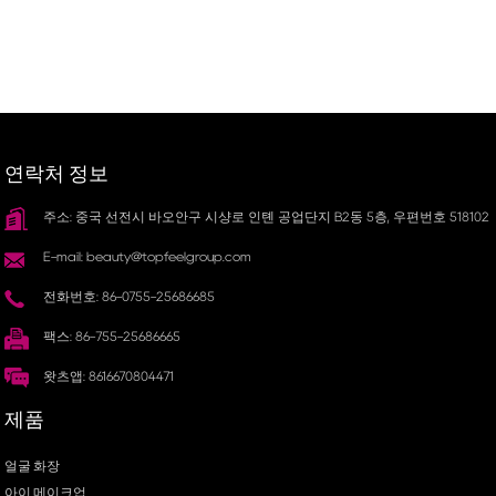
연락처 정보
주소: 중국 선전시 바오안구 시샹로 인톈 공업단지 B2동 5층, 우편번호 518102
E-mail: beauty@topfeelgroup.com
전화번호: 86-0755-25686685
팩스: 86-755-25686665
왓츠앱: 8616670804471
제품
얼굴 화장
아이 메이크업