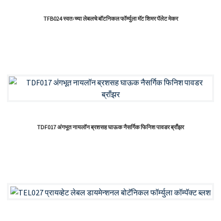
TFB024 स्वतःच्या लेबलचे बॉटनिकल फॉर्म्युला मॅट शिमर पॅलेट मेकर
TDF017 अंगभूत नायलॉन ब्रशसह घाऊक नैसर्गिक फिनिश पावडर ब्राँझर