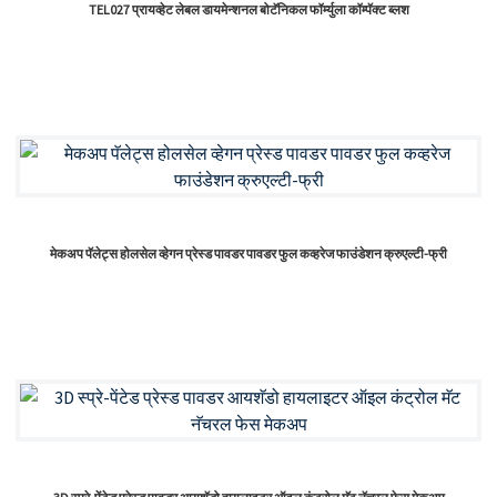
TEL027 प्रायव्हेट लेबल डायमेन्शनल बोटॅनिकल फॉर्म्युला कॉम्पॅक्ट ब्लश
मेकअप पॅलेट्स होलसेल व्हेगन प्रेस्ड पावडर पावडर फुल कव्हरेज फाउंडेशन क्रुएल्टी-फ्री