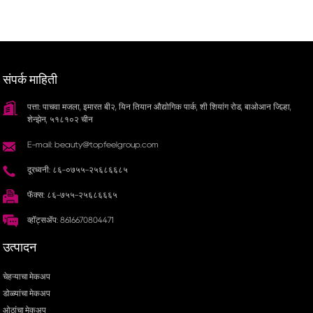
संपर्क माहिती
पत्ता: पाचवा मजला, इमारत बी२, यिन तियान औद्योगिक पार्क, शी शियांग रोड, बाओआन जिल्हा,
शेन्झेन, ५१८१०२ चीन
E-mail: beauty@topfeelgroup.com
दूरध्वनी: ८६-०७५५-२५६८६६८५
फॅक्स: ८६-७५५-२५६८६६६५
व्हॉट्सॲप: 8616670804471
उत्पादन
चेहऱ्याचा मेकअप
डोळ्यांचा मेकअप
ओठांचा मेकअप