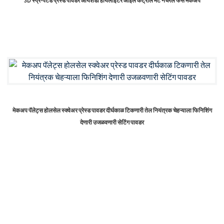
3D स्प्रे-पेंटेड प्रेस्ड पावडर आयशॅडो हायलाइटर ऑइल कंट्रोल मॅट नॅचरल फेस मेकअप
मेकअप पॅलेट्स होलसेल स्क्वेअर प्रेस्ड पावडर दीर्घकाळ टिकणारी तेल नियंत्रक चेहऱ्याला फिनिशिंग
देणारी उजळवणारी सेटिंग पावडर