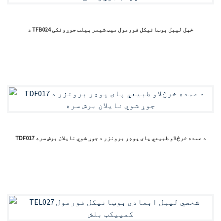
د TFB024 خپل لیبل بوټانیکل فورمول میټ شیمر پیلټ جوړونکی
TDF017 د عمده خرڅلاو طبیعي پای پوډر برونزر د جوړ شوي نایلان برش سره