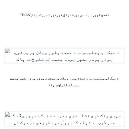
TEL027 شخصي لیبل ابعادي بوټانیکل فورمول کمپیکټ بلش
د میک اپ پیلیټونه د عمده پلور ویګن پریس شوي پوډر پوډر بشپړ پوښښ
بنسټ له ظلم څخه پاک