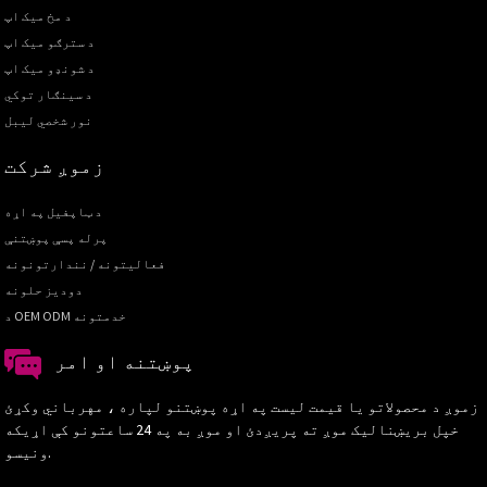
د مخ میک اپ
د سترګو میک اپ
د شونډو میک اپ
د سينګار توکي
نور شخصي لیبل
زموږ شرکت
د ټاپفیل په اړه
پرله پسې پوښتنې
فعالیتونه / نندارتونونه
دودیز حلونه
د OEM ODM خدمتونه
پوښتنه او امر
زموږ د محصولاتو یا قیمت لیست په اړه پوښتنو لپاره ، مهرباني وکړئ
خپل بریښنالیک موږ ته پریږدئ او موږ به په 24 ساعتونو کې اړیکه
ونیسو.