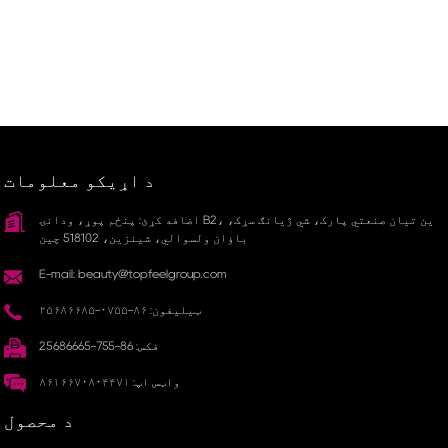
د اړیکو معلومات
اضافه کړئ: پنځم پوړ، ودانۍ B2، ین تیان صنعتي پارک، شي ژیانګ سړک،
باؤان ولسوالي، شینزین، 518102 چین
E-mail: beauty@topfeelgroup.com
ټیلیفون: ۸۶-۰۷۵۵-۲۵۶۸۶۶۸۵
فکس: 86-755-25686665
واټس اپ: ۸۶۱۶۶۷۰۸۰۴۴۷۱
د محصول