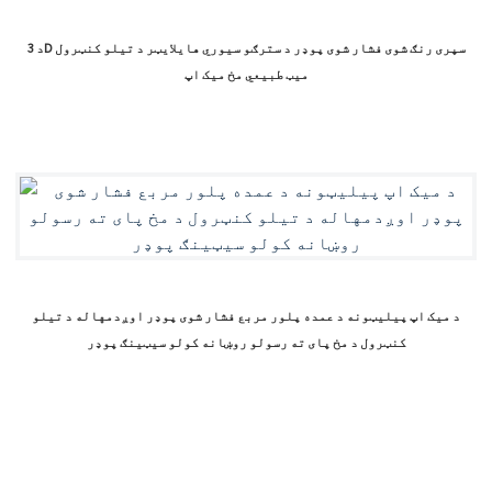
د 3D سپری رنګ شوی فشار شوی پوډر د سترګو سیوري هایلایټر د تیلو کنټرول
میټ طبیعي مخ میک اپ
د میک اپ پیلیټونه د عمده پلور مربع فشار شوی پوډر اوږدمهاله د تیلو
کنټرول د مخ پای ته رسولو روښانه کولو سیټینګ پوډر