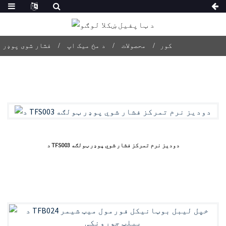
کور
محصولات
د مخ میک اپ
فشار شوی پوډر
د TFS003 دودیز نرم تمرکز فشار شوي پوډر ټولګه