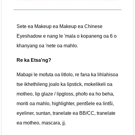
Sete ea Makeup ea Makeup ea Chinese
Eyeshadow e nang le 'mala o kopaneng oa 6 o
khanyang oa 'nete oa mahlo.
Re ka Etsa'ng?
Mabapi le mofuta oa litlolo, re fana ka lihlahisoa
tse ikhethileng joalo ka lipstick, mokelikeli oa
motheo, lip glaze / lipgloss, phofo ea ho beha,
moriti oa mahlo, highlighter, pentšele ea lintši,
eyeliner, suntan, tranelate ea BB/CC, tranelate
ea motheo, mascara, jj.