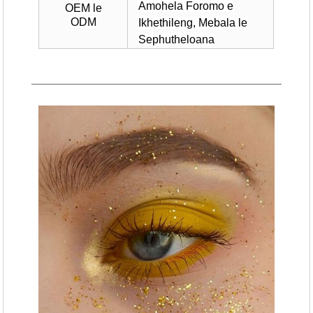
Amohela Foromo e
OEM le
ODM
Ikhethileng, Mebala le
Sephutheloana