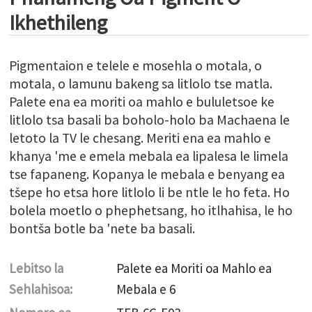
Ikhethileng
Pigmentaion e telele e mosehla o motala, o
motala, o lamunu bakeng sa litlolo tse matla.
Palete ena ea moriti oa mahlo e bululetsoe ke
litlolo tsa basali ba boholo-holo ba Machaena le
letoto la TV le chesang. Meriti ena ea mahlo e
khanya 'me e emela mebala ea lipalesa le limela
tse fapaneng. Kopanya le mebala e benyang ea
tšepe ho etsa hore litlolo li be ntle le ho feta. Ho
bolela moetlo o phephetsang, ho itlhahisa, le ho
bontša botle ba 'nete ba basali.
Lebitso la
Palete ea Moriti oa Mahlo ea
Sehlahisoa:
Mebala e 6