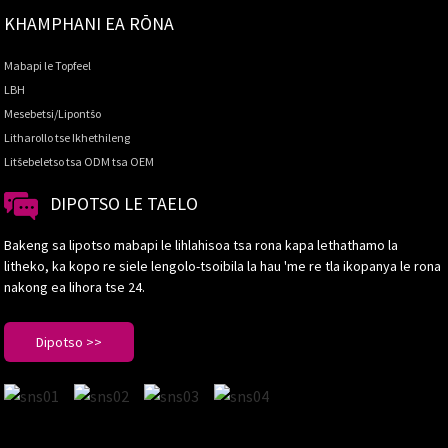
KHAMPHANI EA RŌNA
Mabapi le Topfeel
LBH
Mesebetsi/Lipontšo
Litharollo tse Ikhethileng
Litšebeletso tsa ODM tsa OEM
DIPOTSO LE TAELO
Bakeng sa lipotso mabapi le lihlahisoa tsa rona kapa lethathamo la
litheko, ka kopo re siele lengolo-tsoibila la hau 'me re tla ikopanya le rona
nakong ea lihora tse 24.
Dipotso >>