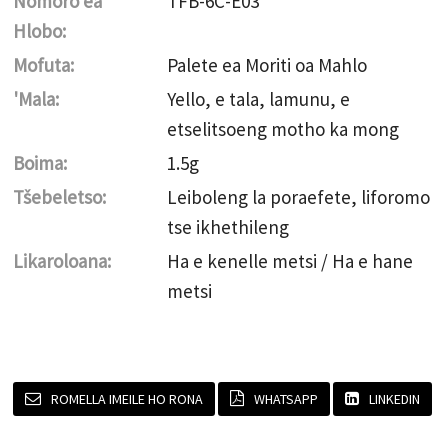
Nomoro ea
TFB-6C-E03
Hlobo:
Mofuta:
Palete ea Moriti oa Mahlo
'Mala:
Yello, e tala, lamunu, e
etselitsoeng motho ka mong
Boima:
1.5g
Tšebeletso:
Leiboleng la poraefete, liforomo
tse ikhethileng
Likaroloana:
Ha e kenelle metsi / Ha e hane
metsi
ROMELLA IMEILE HO RONA
WHATSAPP
LINKEDIN