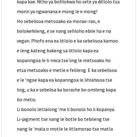
kapa kae. Ntho ya bohlokwa ho sete ya ditlolo tsa
moriri ya ngwanana e mong le e mong!
Ho sebelisoa metsoako ea morao-rao, e
bolokehileng, e se nang sehloho ebile ha e na
vegan. Phofo ena ea litlolo e ka sebelisoa kamoo
e leng kateng bakeng sa litlolo kapa ea
kopanngoa le li-mica tse ling le metsoako ho
etsa metsoako e metle e felileng. E ka sebelisoa
e le 'ngoe kapa ea kopanngoa le lihlahisoa tse
ling, u ka e sebelisa ka borashe bo omileng kapa
bo metsi.
Li bonolo letlalong 'me li bonolo ho li kopanya.
Li-pigment tse nang le botle bo tebileng tse
nang le 'mala o motle le litlamorao tse matla