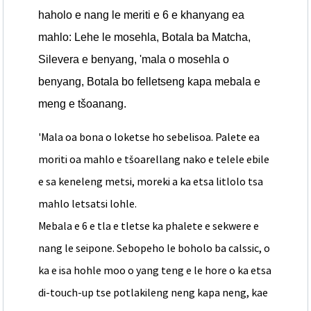
haholo e nang le meriti e 6 e khanyang ea
mahlo: Lehe le mosehla, Botala ba Matcha,
Silevera e benyang, 'mala o mosehla o
benyang, Botala bo felletseng kapa mebala e
meng e tšoanang.
'Mala oa bona o loketse ho sebelisoa. Palete ea
moriti oa mahlo e tšoarellang nako e telele ebile
e sa keneleng metsi, moreki a ka etsa litlolo tsa
mahlo letsatsi lohle.
Mebala e 6 e tla e tletse ka phalete e sekwere e
nang le seipone. Sebopeho le boholo ba calssic, o
ka e isa hohle moo o yang teng e le hore o ka etsa
di-touch-up tse potlakileng neng kapa neng, kae