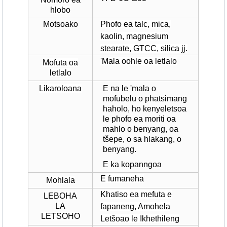
hlobo
Motsoako
Phofo ea talc, mica,
kaolin, magnesium
stearate, GTCC, silica jj.
'Mala oohle oa letlalo
Mofuta oa
letlalo
Likaroloana
E na le 'mala o
mofubelu o phatsimang
haholo, ho kenyeletsoa
le phofo ea moriti oa
mahlo o benyang, oa
tšepe, o sa hlakang, o
benyang.
E ka kopanngoa
E fumaneha
Mohlala
Khatiso ea mefuta e
LEBOHA
LA
fapaneng, Amohela
LETSOHO
Letšoao le Ikhethileng