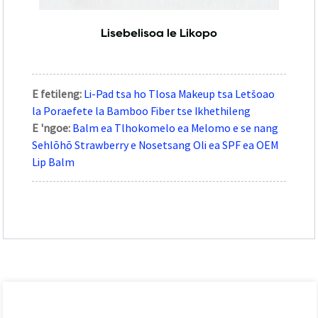
Lisebelisoa le Likopo
E fetileng:
Li-Pad tsa ho Tlosa Makeup tsa Letšoao
la Poraefete la Bamboo Fiber tse Ikhethileng
E 'ngoe:
Balm ea Tlhokomelo ea Melomo e se nang
Sehlōhō Strawberry e Nosetsang Oli ea SPF ea OEM
Lip Balm