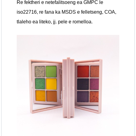
Re fektheri e netefalitsoeng ea GMPC le
iso22716, re fana ka MSDS e felletseng, COA,
tlaleho ea liteko, jj. pele e romelloa.