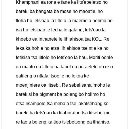
Khamphani ea rona e fane ka lits'ebeletso ho
bareki ba bangata ba mose ho maoatle, ho
tloha ho lets'oao la litlolo la maemo a holimo ho
isa ho lets'oao le lecha le qalang, lets'oao la
khoebo ea inthanete le lihlahisoa tsa KOL. Re
leka ka hohle ho etsa lihlahisoa tse ntle ka ho
fetisisa tsa litlolo ho lets'oao la hau. Moriti oohle
oa mahlo oa litlolo oa label ea poraefete oo re o
qalileng o ntlafalitsoe le ho lekoa ke
moenjiniere oa litsebi. Re sebelisana 'moho le
barekisi ba pigment ba boleng bo holimo ho
etsa lisampole tsa mebala tse lakatsehang ke
bareki ba lets'oao ka lilaboratori tsa litsebi, 'me
re laola boleng ka tieo ts'ebetsong ea tlhahiso.