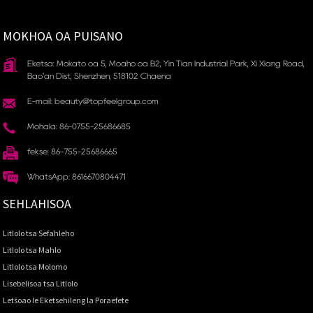
MOKHOA OA PUISANO
Eketsa: Mokato oa 5, Moaho oa B2, Yin Tian Industrial Park, Xi Xiang Road,
Bao'an Dist, Shenzhen, 518102 Chaena
E-mail: beauty@topfeelgroup.com
Mohala: 86-0755-25686685
fekse: 86-755-25686665
WhatsApp: 8616670804471
SEHLAHISOA
Litlolo tsa Sefahleho
Litlolo tsa Mahlo
Litlolo tsa Molomo
Lisebelisoa tsa Litlolo
Letšoao le Eketsehileng la Poraefete