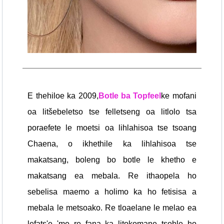
E thehiloe ka 2009,
Botle ba Topfeel
ke mofani
oa litšebeletso tse felletseng oa litlolo tsa
poraefete le moetsi oa lihlahisoa tse tsoang
Chaena, o ikhethile ka lihlahisoa tse
makatsang, boleng bo botle le khetho e
makatsang ea mebala. Re ithaopela ho
sebelisa maemo a holimo ka ho fetisisa a
mebala le metsoako. Re tloaelane le melao ea
lefats'e 'me re fana ka litokomane tsohle ho