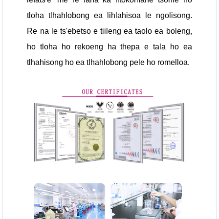
tloha tlhahlobong ea lihlahisoa le ngolisong.
Re na le ts'ebetso e tiileng ea taolo ea boleng,
ho tloha ho rekoeng ha thepa e tala ho ea
tlhahisong ho ea tlhahlobong pele ho romelloa.