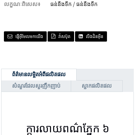
លក្ខណៈពិសេស៖
ធន់នឹងទឹក / ធន់នឹងទឹក
ផ្ញើអ៊ីមែលមកយើង
វ៉ាសប៊ុត
លីងដិនអ៊ីន
ព័ត៌មានលម្អិតអំពីផលិតផល
សំណួរដែលសួរញឹកញាប់
ស្លាកផលិតផល
ក្ដារលាយពណ៌ភ្នែក ៦