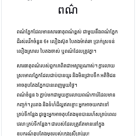
ពណ៌
ពណ៌ភ្នែកដែលមានសារធាតុពណ៌ខ្ពស់ ជាមួយនឹងពណ៌ភ្នែក
ដ៏រស់រវើកចំនួន 6៖ លឿងស៊ុត បៃតងម៉ាត់ឆា ប្រាក់ស្រទន់
លឿងស្រាល បៃតងចាស់ ឬពណ៌ដែលត្រូវគ្នា។
សារធាតុពណ៌របស់ពួកគេពិតជាអស្ចារ្យណាស់។ ក្ដារលាយ
ស្រមោលភ្នែកដែលជាប់បានយូរ និងមិនជ្រាបទឹក អតិថិជន
អាចតុបតែងភ្នែកបានពេញមួយថ្ងៃ។
ពណ៌ចំនួន ៦ ភ្ជាប់មកជាមួយក្ដារលាយពណ៌ការ៉េដែលមាន
កញ្ចក់។ រូបរាង និងទំហំដ៏ល្អឥតខ្ចោះ អ្នកអាចយកវាទៅ
គ្រប់ទីកន្លែង ដូច្នេះអ្នកអាចតុបតែងមុខបានរហ័សគ្រប់ពេល
វេលា គ្រប់ទីកន្លែង។ ជារបស់ដែលត្រូវតែមាននៅក្នុង
ឧបករណ៍តុបតែងមុខរបស់ក្មេងស្រីគ្រប់រូប!