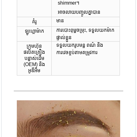
shimmer។
អាចលាយបញ្ចូលគ្នាបាន
មាន
គំរូ
ការបោះពុម្ពចម្រុះ, ទទួលយកម៉ាក
ឡូហ្គោ​ម៉ាក
ផ្ទាល់ខ្លួន
ទទួលយករូបមន្ត ពណ៌ និង
ក្រុមហ៊ុន
ផលិតគ្រឿង
ការវេចខ្ចប់តាមតម្រូវការ
បន្លាស់ដើម
(OEM) និង
អូឌីអឹម