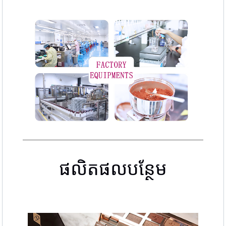
ផលិតផលបន្ថែម