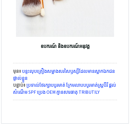
ឧបករណ៍ និងឧបករណ៍អនុវត្ត
មុន៖
បន្ទះលុបគ្រឿងសម្អាងសរសៃឫស្សីដែលមានស្លាកឯកជន
ផ្ទាល់ខ្លួន
បន្ទាប់៖
ប្រទាល់ថែរក្សាបបូរមាត់ ក្រែមលាបបបូរមាត់ស្ត្របឺរី ផ្តល់
សំណើម SPF ប្រេង OEM គ្មានសារធាតុ TRIBUTILY