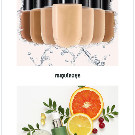
ការតុបតែងមុខ