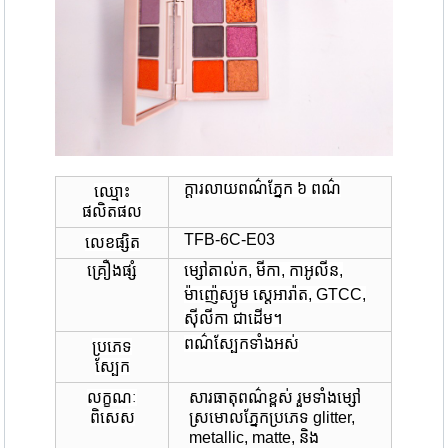
ក្ដារលាយពណ៌ភ្នែក ៦ ពណ៌
ឈ្មោះ
ផលិតផល
TFB-6C-E03
លេខផ្សិត
គ្រឿងផ្សំ
ម្សៅ​តាល់ក, មីកា, កាអូលីន,
ម៉ាញ៉េស្យូម ស្តេអារ៉ាត, GTCC,
ស៊ីលីកា ជាដើម។
ពណ៌ស្បែកទាំងអស់
ប្រភេទ
ស្បែក
លក្ខណៈ
សារធាតុពណ៌ខ្ពស់ រួមទាំងម្សៅ
ពិសេស
ស្រមោលភ្នែកប្រភេទ glitter,
metallic, matte, និង