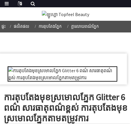
ផ្ទះ
ផលិតផល
ការតុបតែងភ្នែក
ក្ដារលាយពណ៌ភ្នែក
ការតុបតែងមុខស្រមោលភ្នែក Glitter 6
ពណ៌ សារធាតុពណ៌ខ្ពស់ ការតុបតែងមុខ
ស្រមោលភ្នែកតាមតម្រូវការ