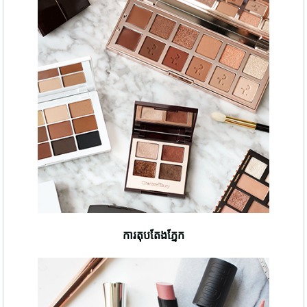
ការតុបតែងភ្នែក