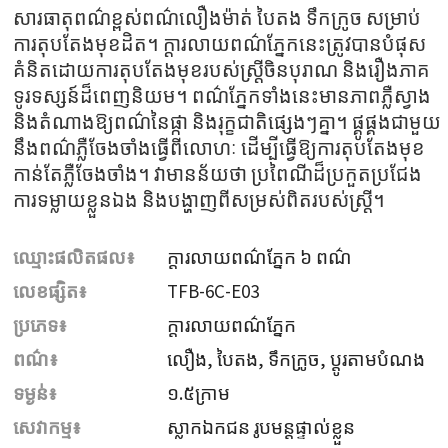
សារធាតុពណ៌ខ្ពស់ពណ៌លឿងម៉ាត់ បៃតង ទឹកក្រូច សម្រាប់
ការតុបតែងមុខដិត។ ក្ដារលាយពណ៌ភ្នែកនេះត្រូវបានបំផុស
គំនិតដោយការតុបតែងមុខរបស់ស្ត្រីចិនបុរាណ និងរឿងភាគ
ទូរទស្សន៍ដ៏ពេញនិយម។ ពណ៌ភ្នែកទាំងនេះមានភាពភ្លឺស្វាង
និងតំណាងឱ្យពណ៌នៃផ្កា និងរុក្ខជាតិផ្សេងៗគ្នា។ ផ្គូផ្គងជាមួយ
នឹងពណ៌ភ្លឺចែងចាំងធ្វើពីលោហៈ ដើម្បីធ្វើឱ្យការតុបតែងមុខ
កាន់តែភ្លឺចែងចាំង។ វាមានន័យថា ប្រពៃណីដ៏ប្រកួតប្រជែង
ការទម្លាយខ្លួនឯង និងបង្ហាញពីសម្រស់ពិតរបស់ស្ត្រី។
ឈ្មោះផលិតផល៖
ក្ដារលាយពណ៌ភ្នែក ៦ ពណ៌
លេខផ្សិត៖
TFB-6C-E03
ប្រភេទ៖
ក្ដារលាយពណ៌ភ្នែក
ពណ៌៖
លឿង, បៃតង, ទឹកក្រូច, ប្ដូរតាមបំណង
ទម្ងន់៖
១.៥ក្រាម
សេវាកម្ម៖
ស្លាកឯកជន រូបមន្តផ្ទាល់ខ្លួន