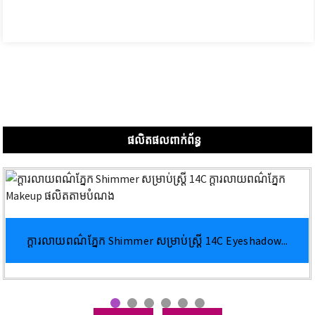
ផលិតផលពាក់ព័ន្ធ
ក្ដារលាយពណ៌ភ្នែក Shimmer សម្រាប់ស្ត្រី 14C Eyeshadow...