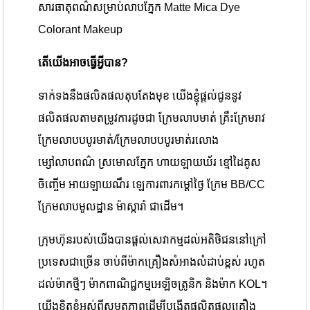
សារធាតុពណ៌សម្រាប់លាបភ្នែក Matte Mica Dye
Colorant Makeup
តើយើងអាចធ្វើអ្វីបាន?
ទាក់ទងនឹងផលិតផលតុបតែងមុខ យើងខ្ញុំផ្តល់ជូននូវ
ផលិតផលតាមតម្រូវការដូចជា ក្រែមលាបមាត់ គ្រឹះក្រែមរាវ
ក្រែមលាបបបូរមាត់/ក្រែមលាបបបូរមាត់រលោង
ម្សៅលាបពណ៌ ស្រមោលភ្នែក ហាយឡាយឃ័រ ខ្មៅដៃគូស
ចិញ្ចើម អាយឡាយណឺរ ឡេការពារកម្តៅថ្ងៃ ក្រែម BB/CC
ក្រែមលាបមូលដ្ឋាន ម៉ាស្ការ៉ា ជាដើម។
ក្រុមហ៊ុនរបស់យើងបានផ្តល់សេវាកម្មដល់អតិថិជននៅក្រៅ
ប្រទេសជាច្រើន ចាប់ពីម៉ាកគ្រឿងសំអាងលំដាប់ខ្ពស់ រហូត
ដល់ម៉ាកថ្មីៗ ម៉ាកពាណិជ្ជកម្មអេឡិចត្រូនិក និងម៉ាក KOL។
យើងខិតខំអស់ពីសមត្ថភាពដើម្បីបង្កើតផលិតផលគ្រឿង