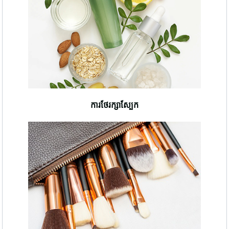
ការថែរក្សាស្បែក