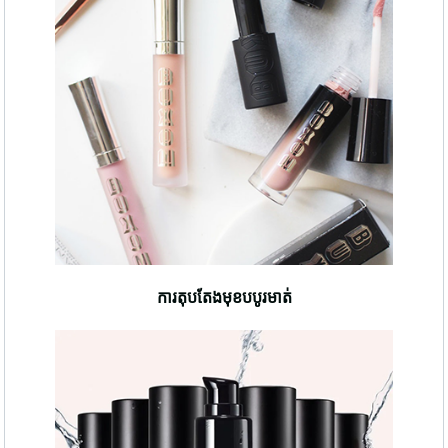
ការតុបតែងមុខបបូរមាត់