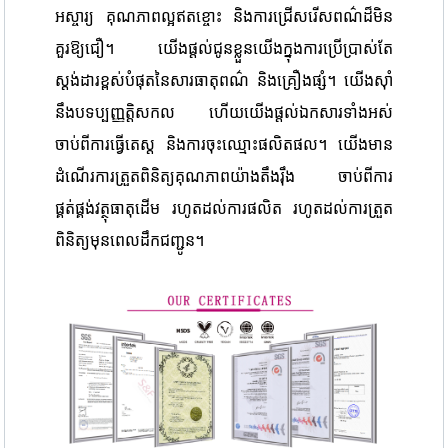
អស្ចារ្យ គុណភាពល្អឥតខ្ចោះ និងការជ្រើសរើសពណ៌ដ៏មិន
គួរឱ្យជឿ។ យើងផ្តល់ជូនខ្លួនយើងក្នុងការប្រើប្រាស់តែ
ស្តង់ដារខ្ពស់បំផុតនៃសារធាតុពណ៌ និងគ្រឿងផ្សំ។ យើងស៊ាំ
នឹងបទប្បញ្ញត្តិសកល ហើយយើងផ្តល់ឯកសារទាំងអស់
ចាប់ពីការធ្វើតេស្ត និងការចុះឈ្មោះផលិតផល។ យើងមាន
ដំណើរការត្រួតពិនិត្យគុណភាពយ៉ាងតឹងរ៉ឹង ចាប់ពីការ
ផ្គត់ផ្គង់វត្ថុធាតុដើម រហូតដល់ការផលិត រហូតដល់ការត្រួត
ពិនិត្យមុនពេលដឹកជញ្ជូន។