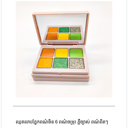
ឈុតលាបភ្នែកពណ៌ចិន 6 ពណ៌ចម្រុះ ភ្លឺច្បាស់ ពណ៌ពិតៗ