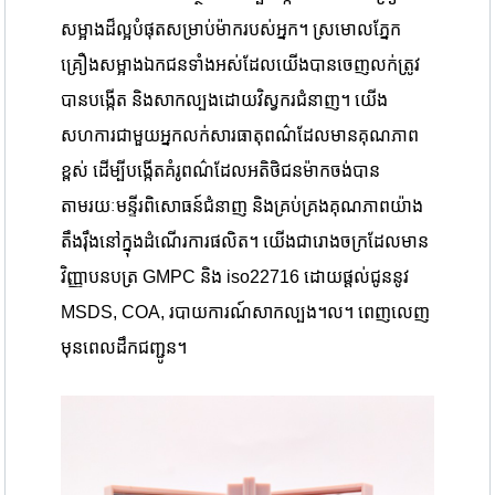
សម្អាងដ៏ល្អបំផុតសម្រាប់ម៉ាករបស់អ្នក។ ស្រមោលភ្នែក
គ្រឿងសម្អាងឯកជនទាំងអស់ដែលយើងបានចេញលក់ត្រូវ
បានបង្កើត និងសាកល្បងដោយវិស្វករជំនាញ។ យើង
សហការជាមួយអ្នកលក់សារធាតុពណ៌ដែលមានគុណភាព
ខ្ពស់ ដើម្បីបង្កើតគំរូពណ៌ដែលអតិថិជនម៉ាកចង់បាន
តាមរយៈមន្ទីរពិសោធន៍ជំនាញ និងគ្រប់គ្រងគុណភាពយ៉ាង
តឹងរ៉ឹងនៅក្នុងដំណើរការផលិត។ យើងជារោងចក្រដែលមាន
វិញ្ញាបនបត្រ GMPC និង iso22716 ដោយផ្តល់ជូននូវ
MSDS, COA, របាយការណ៍សាកល្បង។ល។ ពេញលេញ
មុនពេលដឹកជញ្ជូន។