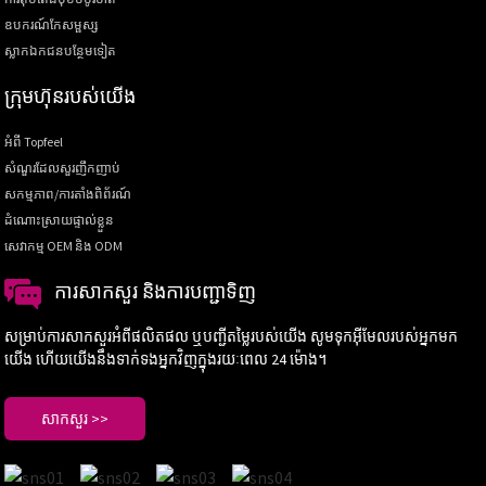
ឧបករណ៍​កែសម្ផស្ស
ស្លាកឯកជនបន្ថែមទៀត
ក្រុមហ៊ុនរបស់យើង
អំពី Topfeel
សំណួរដែលសួរញឹកញាប់
សកម្មភាព/ការតាំងពិព័រណ៍
ដំណោះស្រាយផ្ទាល់ខ្លួន
សេវាកម្ម OEM និង ODM
ការសាកសួរ និងការបញ្ជាទិញ
សម្រាប់ការសាកសួរអំពីផលិតផល ឬបញ្ជីតម្លៃរបស់យើង សូមទុកអ៊ីមែលរបស់អ្នកមក
យើង ហើយយើងនឹងទាក់ទងអ្នកវិញក្នុងរយៈពេល 24 ម៉ោង។
សាកសួរ >>