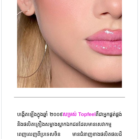
បង្កើតឡើងក្នុងឆ្នាំ ២០០៩
សម្រស់ Topfeel
គឺជាអ្នកផ្គត់ផ្គង់
និងផលិតគ្រឿងសម្អាងស្លាកឯកជនដែលមានសេវាកម្ម
ពេញលេញពីប្រទេសចិន មានជំនាញខាងផលិតផលដ៏