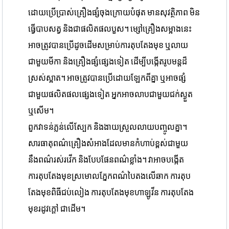
ដោយប្រើប្រាស់គ្រឿងផ្សំចុងក្រោយបំផុត មានសុវត្ថិភាព មិន
ធ្វើបាបសត្វ និងជាផលិតផលបួស។ ម្សៅគ្រឿងសម្អាងនេះ
អាចត្រូវបានប្រើដូចដើមសម្រាប់ការតុបតែងមុខ ឬលាយ
ជាមួយមីកា និងគ្រឿងផ្សំផ្សេងទៀត ដើម្បីបង្កើតរូបមន្តដ៏
ស្រស់ស្អាត។ អាចត្រូវបានប្រើដោយឡែកពីគ្នា ឬអាចផ្សំ
ជាមួយផលិតផលផ្សេងទៀត អ្នកអាចលាបជាមួយជក់ស្ងួត
ឬសើម។
ពួកវាទន់ភ្លន់លើស្បែក និងងាយស្រួលលាយបញ្ចូលគ្នា។
សារធាតុពណ៌គ្រឿងសំអាងដែលមានកំហាប់ខ្ពស់ជាមួយ
នឹងពណ៌រស់រវើក និងបែបផែនពណ៌ខ្លាំង។ វាអាចបង្កើត
ការតុបតែងមុខស្រមោលភ្នែកពណ៌បៃតងលើឆាក ការតុប
តែងមុខពិធីជប់លៀង ការតុបតែងមុខហាឡូវីន ការតុបតែង
មុខរដូវក្តៅ ជាដើម។