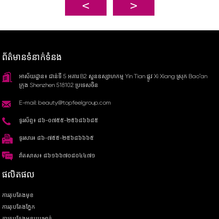
ព័ត៌មានទំនាក់ទំនង
អាស័យដ្ឋាន៖ ជាន់ទី 5 អគារ B2 សួនឧស្សាហកម្ម Yin Tian ផ្លូវ Xi Xiang ស្រុក Bao'an
ក្រុង Shenzhen 518102 ប្រទេសចិន
E-mail: beauty@topfeelgroup.com
ទូរស័ព្ទ៖ ៨៦-០៧៥៥-២៥៦៨៦៦៨៥
ទូរសារ៖ ៨៦-៧៥៥-២៥៦៨៦៦៦៥
វ៉ាតសាស៖ ៨៦១៦៦៧០៨០៤៤៧១
ផលិតផល
ការតុបតែងមុខ
ការតុបតែងភ្នែក
ការតុបតែងមុខបបូរមាត់