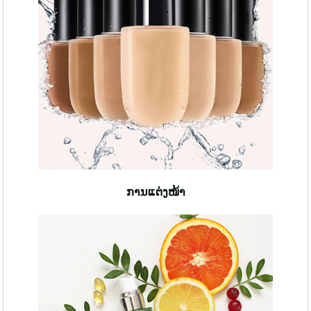
ການແຕ່ງໜ້າ