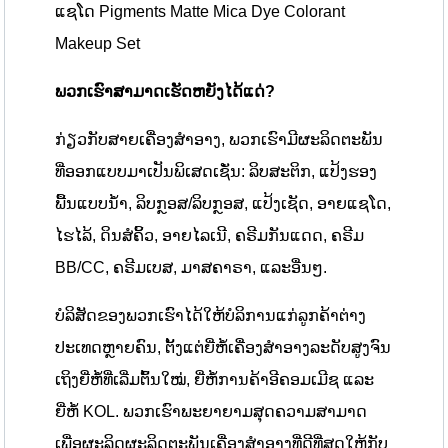
ແຊໂດ Pigments Matte Mica Dye Colorant
Makeup Set
ພວກເຮົາສາມາດເຮັດຫຍັງໄດ້ແດ່?
ກ່ຽວກັບສາຍເຄື່ອງສຳອາງ, ພວກເຮົາມີຜະລິດຕະພັນ
ທີ່ອອກແບບມາເປັນພິເສດເຊັ່ນ: ລິບສະຕິກ, ແປ້ງຮອງ
ພື້ນແບບນໍ້າ, ລິບກຼອສ/ລິບກຼອສ, ແປ້ງເຊັດ, ອາຍແຊໂດ,
ໄຮໄລ້, ດິນສໍຄິ້ວ, ອາຍໄລເນີ, ຄຣີມກັນແດດ, ຄຣີມ
BB/CC, ຄຣີມເບສ, ມາສຄາຣາ, ແລະອື່ນໆ.
ບໍລິສັດຂອງພວກເຮົາໄດ້ໃຫ້ບໍລິການແກ່ລູກຄ້າຕ່າງ
ປະເທດຫຼາຍຄົນ, ຕັ້ງແຕ່ຍີ່ຫໍ້ເຄື່ອງສຳອາງລະດັບສູງຈົນ
ເຖິງຍີ່ຫໍ້ທີ່ເລີ່ມຕົ້ນໃໝ່, ຍີ່ຫໍ້ການຄ້າອີຄອມເມີຊ ແລະ
ຍີ່ຫໍ້ KOL. ພວກເຮົາພະຍາຍາມສຸດຄວາມສາມາດ
ເພື່ອຜະລິດຜະລິດຕະພັນເຄື່ອງສຳອາງທີ່ດີທີ່ສຸດໃຫ້ກັບ