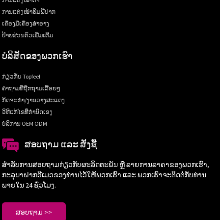
ການແຕ່ງໜ້າຮິມຝີປາກ
ເຄື່ອງມືເຄື່ອງສຳອາງ
ປ້າຍສ່ວນຕົວເພີ່ມເຕີມ
ບໍລິສັດຂອງພວກເຮົາ
ກ່ຽວກັບ Topfeel
ຄຳຖາມທີ່ຖືກຖາມເລື້ອຍໆ
ກິດຈະກຳ/ງານວາງສະແດງ
ວິທີແກ້ໄຂທີ່ກຳນົດເອງ
ບໍລິການ OEM ODM
ສອບຖາມ ແລະ ສັ່ງຊື້
ສຳລັບການສອບຖາມກ່ຽວກັບຜະລິດຕະພັນ ຫຼື ລາຍການລາຄາຂອງພວກເຮົາ,
ກະລຸນາຝາກອີເມວຂອງທ່ານໄວ້ໃຫ້ພວກເຮົາ ແລະ ພວກເຮົາຈະຕິດຕໍ່ກັບທ່ານ
ພາຍໃນ 24 ຊົ່ວໂມງ.
ສອບຖາມ >>