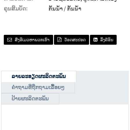
ຄຸນສົມບັດ:
ກັນນ້ຳ / ກັນນ້ຳ
ສົ່ງອີເມວຫາພວກເຮົາ
ວັອດສະປອດ
ລິ້ງຄ໌ອິນ
ລາຍລະອຽດຜະລິດຕະພັນ
ຄຳຖາມທີ່ຖືກຖາມເລື້ອຍໆ
ປ້າຍຜະລິດຕະພັນ