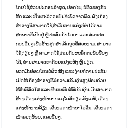
ໂດຍໃຊ້ສ່ວນປະກອບລ້າສຸດ, ປອດໄພ, ບໍ່ທົດລອງກັບ
ສັດ ແລະ ເປັນຜະລິດຕະພັນທີ່ເຮັດຈາກພືດ. ຜົງເຄື່ອງ
ສຳອາງນີ້ສາມາດໃຊ້ສຳລັບການແຕ່ງໜ້າໄດ້ຕາມ
ສະພາບທີ່ເປັນຢູ່ ຫຼື ປະສົມກັບໄມກາ ແລະ ສ່ວນປະ
ກອບອື່ນໆເພື່ອສ້າງສູດສຳເລັດຮູບທີ່ສວຍງາມ. ສາມາດ
ໃຊ້ດ່ຽວໆ ຫຼື ສາມາດໃຊ້ຮ່ວມກັບຜະລິດຕະພັນອື່ນໆ
ໄດ້, ທ່ານສາມາດທາດ້ວຍແປງແຫ້ງ ຫຼື ປຽກ.
ພວກມັນອ່ອນໂຍນຕໍ່ຜິວໜັງ ແລະ ງ່າຍຕໍ່ການປະສົມ.
ເມັດສີເຄື່ອງສຳອາງທີ່ມີຄວາມເຂັ້ມຂຸ້ນສູງພ້ອມດ້ວຍ
ສີສັນທີ່ສົດໃສ ແລະ ຜົນກະທົບສີທີ່ເຂັ້ມຂຸ້ນ. ມັນສາມາດ
ສ້າງເຄື່ອງແຕ່ງໜ້າອາຍແຊໂດສີຂຽວເທິງເວທີ, ເຄື່ອງ
ແຕ່ງໜ້າງານລ້ຽງ, ເຄື່ອງແຕ່ງໜ້າຮາໂລວີນ, ເຄື່ອງແຕ່ງ
ໜ້າລະດູຮ້ອນ, ແລະອື່ນໆ.