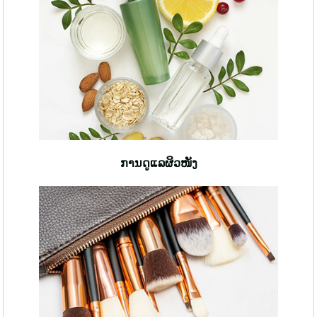
ການດູແລຜິວໜັງ