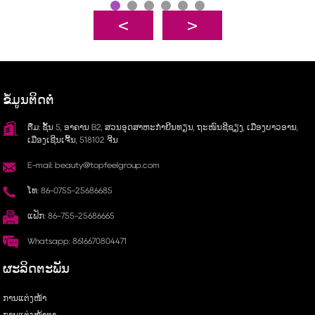
ຂໍ້ມູນຕິດຕໍ່
ຕື່ມ: ຊັ້ນ 5, ອາຄານ B2, ສວນອຸດສາຫະກຳຢິນທຽນ, ຖະໜົນຊີຊຽງ, ເມືອງບາວອານ,
ເມືອງເຊີນເຈີ້ນ, 518102 ຈີນ
E-mail: beauty@topfeelgroup.com
ໂທ: 86-0755-25686685
ແຟັກ: 86-755-25686665
Whatsapp: 8616670804471
ຜະລິດຕະພັນ
ການແຕ່ງໜ້າ
ການແຕ່ງໜ້າຕາ