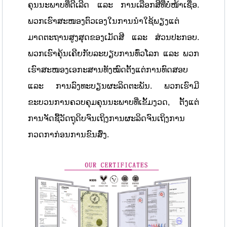
ຄຸນນະພາບທີ່ດີເລີດ ແລະ ການເລືອກສີທີ່ບໍ່ໜ້າເຊື່ອ.
ພວກເຮົາສະໜອງຕົວເອງໃນການນຳໃຊ້ພຽງແຕ່
ມາດຕະຖານສູງສຸດຂອງເມັດສີ ແລະ ສ່ວນປະກອບ.
ພວກເຮົາຄຸ້ນເຄີຍກັບລະບຽບການທົ່ວໂລກ ແລະ ພວກ
ເຮົາສະໜອງເອກະສານທັງໝົດຕັ້ງແຕ່ການທົດສອບ
ແລະ ການລົງທະບຽນຜະລິດຕະພັນ. ພວກເຮົາມີ
ຂະບວນການຄວບຄຸມຄຸນນະພາບທີ່ເຂັ້ມງວດ, ຕັ້ງແຕ່
ການຈັດຊື້ວັດຖຸດິບຈົນເຖິງການຜະລິດຈົນເຖິງການ
ກວດກາກ່ອນການຂົນສົ່ງ.