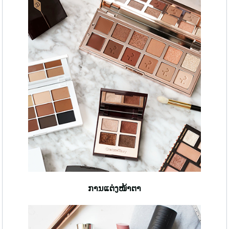
ການແຕ່ງໜ້າຕາ