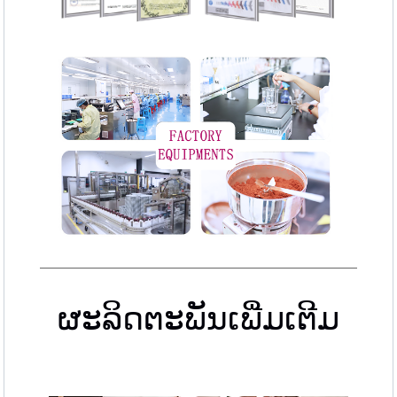
ຜະລິດຕະພັນເພີ່ມເຕີມ