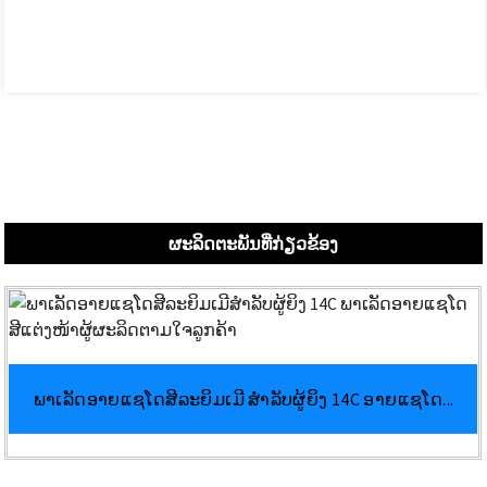
ຜະລິດຕະພັນທີ່ກ່ຽວຂ້ອງ
ພາເລັດອາຍແຊໂດສີລະຍິມເມີ ສຳລັບຜູ້ຍິງ 14C ອາຍແຊໂດ...