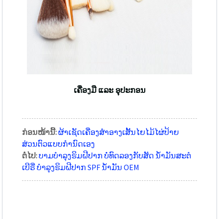
ເຄື່ອງມື ແລະ ອຸປະກອນ
ກ່ອນໜ້ານີ້:
ຜ້າເຊັດເຄື່ອງສຳອາງເສັ້ນໄຍໄມ້ໄຜ່ປ້າຍ
ສ່ວນຕົວແບບກຳນົດເອງ
ຕໍ່ໄປ:
ບາມບຳລຸງຮິມຝີປາກ ບໍ່ທົດລອງກັບສັດ ນ້ຳມັນສະຕໍ
ເບີຣີ່ ບຳລຸງຮິມຝີປາກ SPF ນ້ຳມັນ OEM