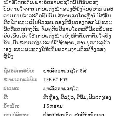
ໜ້າທີ່ໂດດເດັ່ນ. ພາເລັດອາຍແຊໂດນີ້ໄດ້ຮັບແຮງ
ບັນດານໃຈຈາກການແຕ່ງໜ້າຂອງຜູ້ຍິງຈີນບູຮານ ແລະ
ລາຍການໂທລະທັດທີ່ນິຍົມ. ສີອາຍແຊໂດເຫຼົ່ານີ້ມີສີສັນ
ສົດໃສ ແລະ ເປັນຕົວແທນຂອງສີສັນຂອງດອກໄມ້ ແລະ
ພືດທີ່ແຕກຕ່າງກັນ. ຈັບຄູ່ກັບສີອາຍໂລຫະທີ່ມີລະຍິບລະ
ຍັບເພື່ອເຮັດໃຫ້ການແຕ່ງໜ້າເບິ່ງໜ້າຕື່ນຕາຕື່ນໃຈຍິ່ງ
ຂຶ້ນ. ມັນໝາຍເຖິງປະເພນີທີ່ທ້າທາຍ, ການບຸກທະລຸຕົວ
ເອງ, ແລະ ສະແດງໃຫ້ເຫັນຄວາມງາມທີ່ແທ້ຈິງຂອງ
ຜູ້ຍິງ.
ຊື່ຜະລິດຕະພັນ:
ພາເລັດອາຍແຊໂດ 6 ສີ
ໝາຍເລກແມ່ພິມ:
TFB-6C-E03
ປະເພດ:
ພາເລັດອາຍແຊໂດ
ສີ:
ສີເຫຼືອງ, ສີຂຽວ, ສີສົ້ມ, ປັບແຕ່ງເອງ
ນ້ຳໜັກ:
1.5 ກຣາມ
ການບໍລິການ:
ປ້າຍຊື່ສ່ວນຕົວ, ສູດທີ່ກຳນົດເອງ