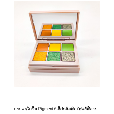
ອາຍແຊໂດຈີນ Pigment 6 ສີປະສົມສົດໃສແທ້ສີອາຍ