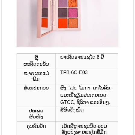
ພາເລັດອາຍແຊໂດ 6 ສີ
ຊື່
ຜະລິດຕະພັນ
TFB-6C-E03
ໝາຍເລກແມ່
ພິມ
ສ່ວນປະກອບ
ຜົງ Talc, ໄມກາ, ຄາໂອລິນ,
ແມກນີຊຽມສະເຕຍເຣດ,
GTCC, ຊິລິກາ ແລະອື່ນໆ.
ສີຜິວທັງໝົດ
ປະເພດ
ຜິວໜັງ
ຄຸນສົມບັດ
ເມັດສີຫຼາຍຊະນິດ ລວມ
ທັງແປ້ງອາຍແຊໂດທີ່ມີກ