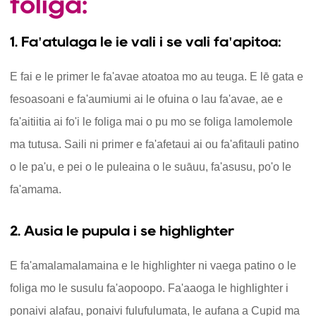
foliga:
1. Fa'atulaga le ie vali i se vali fa'apitoa:
E fai e le primer le fa'avae atoatoa mo au teuga. E lē gata e
fesoasoani e fa'aumiumi ai le ofuina o lau fa'avae, ae e
fa'aitiitia ai fo'i le foliga mai o pu mo se foliga lamolemole
ma tutusa. Saili ni primer e fa'afetaui ai ou fa'afitauli patino
o le pa'u, e pei o le puleaina o le suāuu, fa'asusu, po'o le
fa'amama.
2. Ausia le pupula i se highlighter
E fa'amalamalamaina e le highlighter ni vaega patino o le
foliga mo le susulu fa'aopoopo. Fa'aaoga le highlighter i
ponaivi alafau, ponaivi fulufulumata, le aufana a Cupid ma