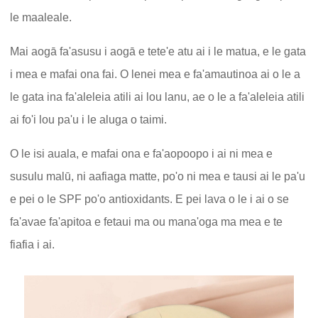
le maaleale.
Mai aogā fa'asusu i aogā e tete'e atu ai i le matua, e le gata
i mea e mafai ona fai. O lenei mea e fa'amautinoa ai o le a
le gata ina fa'aleleia atili ai lou lanu, ae o le a fa'aleleia atili
ai fo'i lou pa'u i le aluga o taimi.
O le isi auala, e mafai ona e fa'aopoopo i ai ni mea e
susulu malū, ni aafiaga matte, po'o ni mea e tausi ai le pa'u
e pei o le SPF po'o antioxidants. E pei lava o le i ai o se
fa'avae fa'apitoa e fetaui ma ou mana'oga ma mea e te
fiafia i ai.