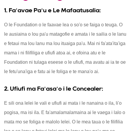
1. Fa'avae Pa'u e Le Mafaatusalia:
O le Foundation o le faavae lea o so'o se faiga o teuga. O
le ausiaina o lou pa'u matagofie e amata i le sailia o le lanu
e fetaui ma lou lanu ma lou ituaiga pa'u. Mai ni fa'ata'ita'iga
mama i ni filifiliga e ufiufi atoa ai, e ofoina atu e le
Foundation ni tulaga eseese o le ufiufi, ma avatu ai ia te oe
le fetu'una'iga e fatu ai le foliga e te mana'o ai.
2. Ufiufi ma Fa'asa'o i le Concealer:
E sili ona lelei le vali e ufiufi ai mata i le nanaina o ila, li'o
pogisa, ma isi ila. E fa'amalamalamaina ai le vaega i lalo o
mata mo se foliga e malolo lelei. O le mea taua o le filifilia