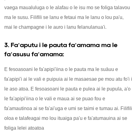
vaega maualuluga o le alafau o le isu mo se foliga talavou
ma le susu. Filifili se lanu e fetaui ma le lanu o lou pa'u,
mai le champagne i le auro i lanu felanulanua'i.
3. Fa'aputu i le pauta fa'amama ma le
fa'asusu fa'amama:
E fesoasoani le fa'apipi'iina o le pauta ma le suāuu e
fa'apipi'i ai le vali e puipuia ai le masaesae pe mou atu fo'i i
le aso atoa. E fesoasoani le pauta e pulea ai le pupula, a'o
le fa'apipi'iina o le vali e maua ai se puao fou e
fa'amautinoa ai se fa'ai'uga e umi se taimi e tumau ai. Filifili
oloa e talafeagai mo lou ituaiga pa'u e fa'atumauina ai se
foliga lelei atoatoa