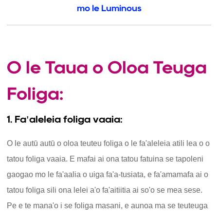
mo le Luminous
O le Taua o Oloa Teuga
Foliga:
1. Fa'aleleia foliga vaaia:
O le autū autū o oloa teuteu foliga o le fa'aleleia atili lea o o
tatou foliga vaaia. E mafai ai ona tatou fatuina se tapoleni
gaogao mo le fa'aalia o uiga fa'a-tusiata, e fa'amamafa ai o
tatou foliga sili ona lelei a'o fa'aitiitia ai so'o se mea sese.
Pe e te mana'o i se foliga masani, e aunoa ma se teuteuga