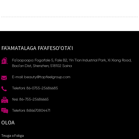
FA'AMATALAGA FA'AFESO'OTA'I
Fa'aopoopo: Fogafale 5, Fale B2, Yin Tian Industrial Park, Xi Xiang Road,
Bao'an Dist, Shenzhen, 518102 Saina
E-mail: beauty@topfeelgroup.com
Telefoni: 86-0755-25686685
fesi: 86-755-25686665
Telefoni: 8616670804471
OLOA
Teuga o Foliga