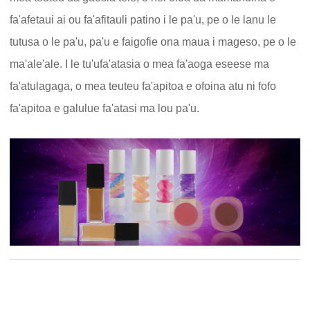
fa'afetaui ai ou fa'afitauli patino i le pa'u, pe o le lanu le
tutusa o le pa'u, pa'u e faigofie ona maua i mageso, pe o le
ma'ale'ale. I le tu'ufa'atasia o mea fa'aoga eseese ma
fa'atulagaga, o mea teuteu fa'apitoa e ofoina atu ni fofo
fa'apitoa e galulue fa'atasi ma lou pa'u.