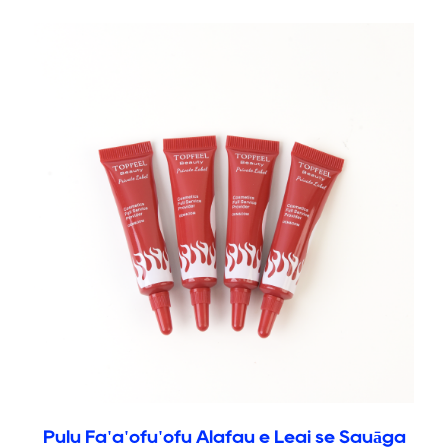
Pulu Fa'a'ofu'ofu Alafau e Leai se Sauāga