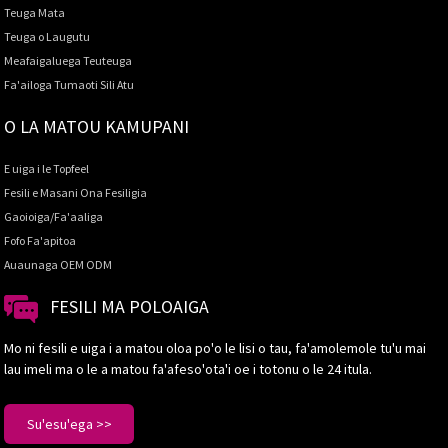
Teuga Mata
Teuga o Laugutu
Meafaigaluega Teuteuga
Fa'ailoga Tumaoti Sili Atu
O LA MATOU KAMUPANI
E uiga i le Topfeel
Fesili e Masani Ona Fesiligia
Gaoioiga/Fa'aaliga
Fofo Fa'apitoa
Auaunaga OEM ODM
FESILI MA POLOAIGA
Mo ni fesili e uiga i a matou oloa po'o le lisi o tau, fa'amolemole tu'u mai
lau imeli ma o le a matou fa'afeso'ota'i oe i totonu o le 24 itula.
Su'esu'ega >>