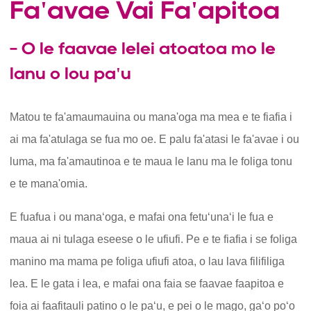
Fa'avae Vai Fa'apitoa
- O le faavae lelei atoatoa mo le
lanu o lou pa'u
Matou te fa'amaumauina ou mana'oga ma mea e te fiafia i
ai ma fa'atulaga se fua mo oe. E palu fa'atasi le fa'avae i ou
luma, ma fa'amautinoa e te maua le lanu ma le foliga tonu
e te mana'omia.
E fuafua i ou manaʻoga, e mafai ona fetuʻunaʻi le fua e
maua ai ni tulaga eseese o le ufiufi. Pe e te fiafia i se foliga
manino ma mama pe foliga ufiufi atoa, o lau lava filifiliga
lea. E le gata i lea, e mafai ona faia se faavae faapitoa e
foia ai faafitauli patino o le paʻu, e pei o le mago, gaʻo poʻo