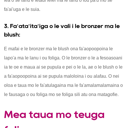
lea o se lanu e fetaui lelei ma le lanu o lou pa'u mo se
fa'ai'uga e le suia.
3. Fa'ata'ita'iga o le vali i le bronzer ma le
blush:
E mafai e le bronzer ma le blush ona fa'aopoopoina le
lapo'a ma le lanu i ou foliga. O le bronzer o le a fesoasoani
ia te oe e maua ai se pupula e pei o le la, ae o le blush o le
a fa'aopoopoina ai se pupula maloloina i ou alafau. O nei
oloa e taua mo le fa'atulagaina ma le fa'amalamalamaina o
le fausaga o ou foliga mo se foliga sili atu ona matagofie.
Mea taua mo teuga