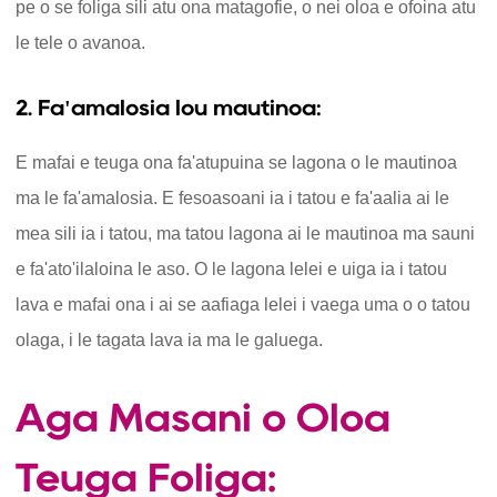
pe o se foliga sili atu ona matagofie, o nei oloa e ofoina atu
le tele o avanoa.
2. Fa'amalosia lou mautinoa:
E mafai e teuga ona fa'atupuina se lagona o le mautinoa
ma le fa'amalosia. E fesoasoani ia i tatou e fa'aalia ai le
mea sili ia i tatou, ma tatou lagona ai le mautinoa ma sauni
e fa'ato'ilaloina le aso. O le lagona lelei e uiga ia i tatou
lava e mafai ona i ai se aafiaga lelei i vaega uma o o tatou
olaga, i le tagata lava ia ma le galuega.
Aga Masani o Oloa
Teuga Foliga: