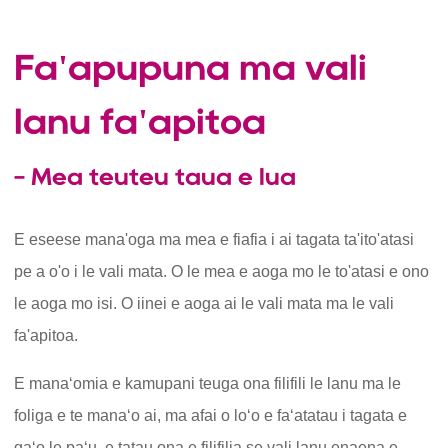
Fa'apupuna ma vali
lanu fa'apitoa
- Mea teuteu taua e lua
E eseese mana'oga ma mea e fiafia i ai tagata ta'ito'atasi
pe a o'o i le vali mata. O le mea e aoga mo le to'atasi e ono
le aoga mo isi. O iinei e aoga ai le vali mata ma le vali
fa'apitoa.
E manaʻomia e kamupani teuga ona filifili le lanu ma le
foliga e te manaʻo ai, ma afai o loʻo e faʻatatau i tagata e
gaʻo le paʻu, e tatau ona e filifilia se vali lanu enaena e