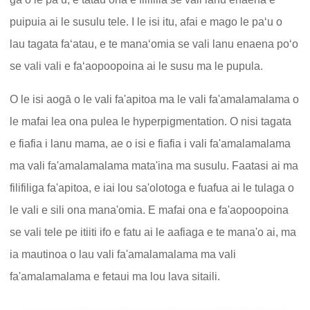
puipuia ai le susulu tele. I le isi itu, afai e mago le paʻu o
lau tagata faʻatau, e te manaʻomia se vali lanu enaena poʻo
se vali vali e faʻaopoopoina ai le susu ma le pupula.
O le isi aogā o le vali fa'apitoa ma le vali fa'amalamalama o
le mafai lea ona pulea le hyperpigmentation. O nisi tagata
e fiafia i lanu mama, ae o isi e fiafia i vali fa'amalamalama
ma vali fa'amalamalama mata'ina ma susulu. Faatasi ai ma
filifiliga fa'apitoa, e iai lou sa'olotoga e fuafua ai le tulaga o
le vali e sili ona mana'omia. E mafai ona e fa'aopoopoina
se vali tele pe itiiti ifo e fatu ai le aafiaga e te mana'o ai, ma
ia mautinoa o lau vali fa'amalamalama ma vali
fa'amalamalama e fetaui ma lou lava sitaili.