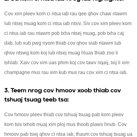
Cov xim pleev kom ci ntsa iab rau qee qhov chaw ntawm
lub ntsej muag kom ci ntsa iab ntxiv. Siv cov xim pleev kom
ci ntsa iab rau ntawm pob txha ntsej muag, pob txha caj
dab, lub xub pwg nyom thiab cov qhov siab ntawm lub
qhov ntswg kom koj lub ntsej muag hluas thiab zoo li
tshiab. Xaiv cov xim uas phim koj cov tawv nqaij, txij li xim
champagne mus rau xim kub mus rau cov xim ci ntsa iab.
3. Teem nrog cov hmoov xoob thiab cov
tshuaj tsuag teeb tsa:
Cov hmoov pleev thiab cov tshuaj tsuag pab kom pleev
kom tsis txhob muaj xim ploj mus thoob plaws hnub. Cov
hmoov pab tswj qhov ci ntsa iab, thaum cov tshuaj tsuag ua