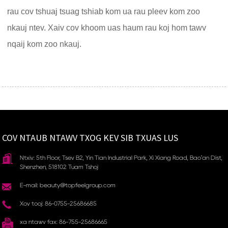
rau cov tshuaj tsuag tshiab kom ua rau pleev kom zoo
nkauj ntev. Xaiv cov khoom uas haum rau koj hom tawv
nqaij kom zoo nkauj.
COV NTAUB NTAWV TXOG KEV SIB TXUAS LUS
Ntxiv: 5th Floor, Tsev B2, Yin Tian Industrial Park, Xi Xiang Road, Bao'an Dist,
Shenzhen, 518102 Tuam Tshoj
E-mail: beauty@topfeelgroup.com
Xov tooj: 86-0755-25686685
xa ntawv fax: 86-755-25686665