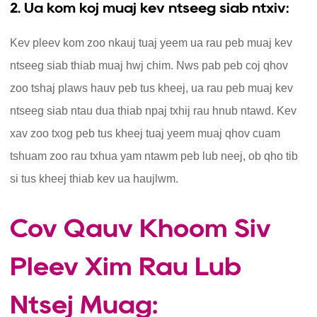
2. Ua kom koj muaj kev ntseeg siab ntxiv:
Kev pleev kom zoo nkauj tuaj yeem ua rau peb muaj kev
ntseeg siab thiab muaj hwj chim. Nws pab peb coj qhov
zoo tshaj plaws hauv peb tus kheej, ua rau peb muaj kev
ntseeg siab ntau dua thiab npaj txhij rau hnub ntawd. Kev
xav zoo txog peb tus kheej tuaj yeem muaj qhov cuam
tshuam zoo rau txhua yam ntawm peb lub neej, ob qho tib
si tus kheej thiab kev ua haujlwm.
Cov Qauv Khoom Siv
Pleev Xim Rau Lub
Ntsej Muag: