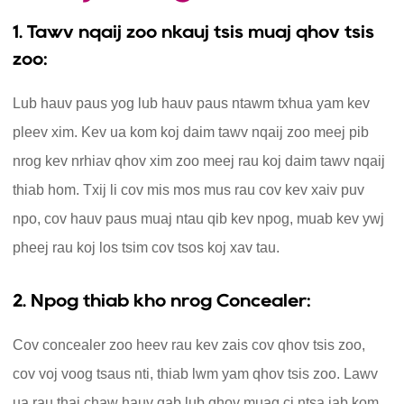
1. Tawv nqaij zoo nkauj tsis muaj qhov tsis
zoo:
Lub hauv paus yog lub hauv paus ntawm txhua yam kev
pleev xim. Kev ua kom koj daim tawv nqaij zoo meej pib
nrog kev nrhiav qhov xim zoo meej rau koj daim tawv nqaij
thiab hom. Txij li cov mis mos mus rau cov kev xaiv puv
npo, cov hauv paus muaj ntau qib kev npog, muab kev ywj
pheej rau koj los tsim cov tsos koj xav tau.
2. Npog thiab kho nrog Concealer:
Cov concealer zoo heev rau kev zais cov qhov tsis zoo,
cov voj voog tsaus nti, thiab lwm yam qhov tsis zoo. Lawv
ua rau thaj chaw hauv qab lub qhov muag ci ntsa iab kom