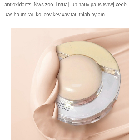
antioxidants. Nws zoo li muaj lub hauv paus tshwj xeeb
uas haum rau koj cov kev xav tau thiab nyiam.