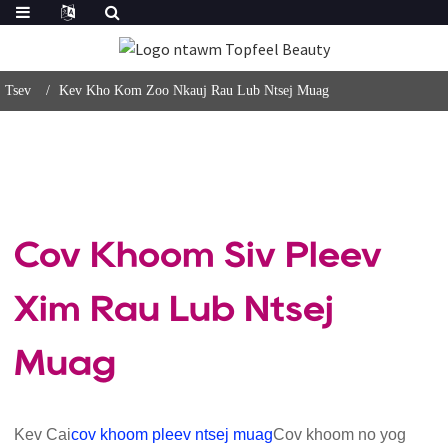
Tsev
Kev Kho Kom Zoo Nkauj Rau Lub Ntsej Muag
Cov Khoom Siv Pleev
Xim Rau Lub Ntsej
Muag
Kev Cai
cov khoom pleev ntsej muag
Cov khoom no yog