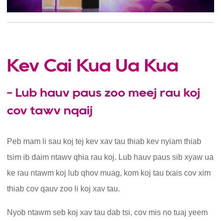
Kev Cai Kua Ua Kua
- Lub hauv paus zoo meej rau koj
cov tawv nqaij
Peb mam li sau koj tej kev xav tau thiab kev nyiam thiab
tsim ib daim ntawv qhia rau koj. Lub hauv paus sib xyaw ua
ke rau ntawm koj lub qhov muag, kom koj tau txais cov xim
thiab cov qauv zoo li koj xav tau.
Nyob ntawm seb koj xav tau dab tsi, cov mis no tuaj yeem