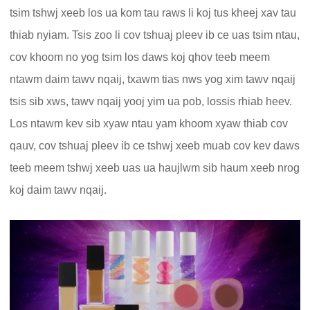
tsim tshwj xeeb los ua kom tau raws li koj tus kheej xav tau
thiab nyiam. Tsis zoo li cov tshuaj pleev ib ce uas tsim ntau,
cov khoom no yog tsim los daws koj qhov teeb meem
ntawm daim tawv nqaij, txawm tias nws yog xim tawv nqaij
tsis sib xws, tawv nqaij yooj yim ua pob, lossis rhiab heev.
Los ntawm kev sib xyaw ntau yam khoom xyaw thiab cov
qauv, cov tshuaj pleev ib ce tshwj xeeb muab cov kev daws
teeb meem tshwj xeeb uas ua haujlwm sib haum xeeb nrog
koj daim tawv nqaij.