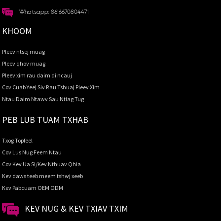
Whatsapp: 8616670804471
KHOOM
Pleev ntsej muag
Pleev qhov muag
Pleev xim rau daim di ncauj
Cov Cuab Yeej Siv Rau Tshuaj Pleev Xim
Ntau Daim Ntawv Sau Ntiag Tug
PEB LUB TUAM TXHAB
Txog Topfeel
Cov Lus Nug Feem Ntau
Cov Kev Ua Si/Kev Nthuav Qhia
Kev daws teeb meem tshwj xeeb
Kev Pabcuam OEM ODM
KEV NUG & KEV TXIAV TXIM