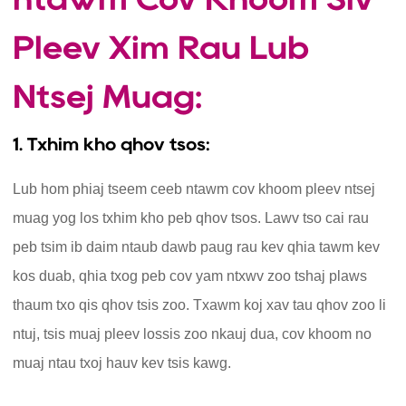
Pleev Xim Rau Lub
Ntsej Muag:
1. Txhim kho qhov tsos:
Lub hom phiaj tseem ceeb ntawm cov khoom pleev ntsej
muag yog los txhim kho peb qhov tsos. Lawv tso cai rau
peb tsim ib daim ntaub dawb paug rau kev qhia tawm kev
kos duab, qhia txog peb cov yam ntxwv zoo tshaj plaws
thaum txo qis qhov tsis zoo. Txawm koj xav tau qhov zoo li
ntuj, tsis muaj pleev lossis zoo nkauj dua, cov khoom no
muaj ntau txoj hauv kev tsis kawg.