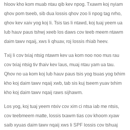
hloov kho kom muab ntau qib kev npog. Txawm koj nyiam
qhov pom tseeb, sib dua lossis qhov zoo li npog tag nrho,
qhov kev xaiv yog koj li. Tsis tas li ntawd, koj tuaj yeem ua
lub hauv paus tshwj xeeb los daws cov teeb meem ntawm
daim tawv nqaij, xws li qhuav, roj lossis rhiab heev.
Txij li cov txiaj ntsig ntawm kev ua kom noo noo mus rau
cov txiaj ntsig tiv thaiv kev laus, muaj ntau yam ua tau.
Qhov no ua kom koj lub hauv paus tsis yog tsuas yog txhim
kho koj daim tawv nqaij xwb, tab sis kuj tseem yuav txhim
kho koj daim tawv nqaij raws sijhawm.
Los yog, koj tuaj yeem ntxiv cov xim ci ntsa iab me ntsis,
cov teebmeem matte, lossis txawm tias cov khoom xyaw
saib xyuas daim tawv nqaij xws li SPF lossis cov tshuaj