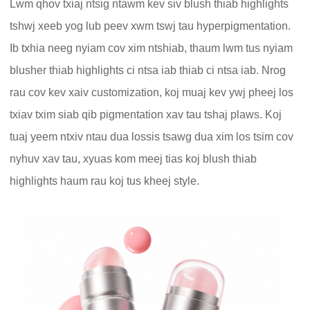
Lwm qhov txiaj ntsig ntawm kev siv blush thiab highlights
tshwj xeeb yog lub peev xwm tswj tau hyperpigmentation.
Ib txhia neeg nyiam cov xim ntshiab, thaum lwm tus nyiam
blusher thiab highlights ci ntsa iab thiab ci ntsa iab. Nrog
rau cov kev xaiv customization, koj muaj kev ywj pheej los
txiav txim siab qib pigmentation xav tau tshaj plaws. Koj
tuaj yeem ntxiv ntau dua lossis tsawg dua xim los tsim cov
nyhuv xav tau, xyuas kom meej tias koj blush thiab
highlights haum rau koj tus kheej style.