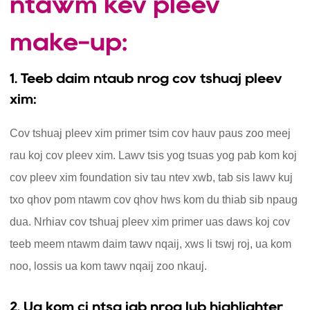
ntawm kev pleev
make-up:
1. Teeb daim ntaub nrog cov tshuaj pleev
xim:
Cov tshuaj pleev xim primer tsim cov hauv paus zoo meej
rau koj cov pleev xim. Lawv tsis yog tsuas yog pab kom koj
cov pleev xim foundation siv tau ntev xwb, tab sis lawv kuj
txo qhov pom ntawm cov qhov hws kom du thiab sib npaug
dua. Nrhiav cov tshuaj pleev xim primer uas daws koj cov
teeb meem ntawm daim tawv nqaij, xws li tswj roj, ua kom
noo, lossis ua kom tawv nqaij zoo nkauj.
2. Ua kom ci ntsa iab nrog lub highlighter