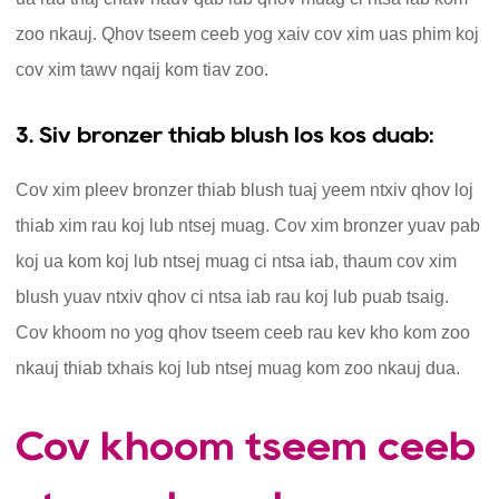
zoo nkauj. Qhov tseem ceeb yog xaiv cov xim uas phim koj
cov xim tawv nqaij kom tiav zoo.
3. Siv bronzer thiab blush los kos duab:
Cov xim pleev bronzer thiab blush tuaj yeem ntxiv qhov loj
thiab xim rau koj lub ntsej muag. Cov xim bronzer yuav pab
koj ua kom koj lub ntsej muag ci ntsa iab, thaum cov xim
blush yuav ntxiv qhov ci ntsa iab rau koj lub puab tsaig.
Cov khoom no yog qhov tseem ceeb rau kev kho kom zoo
nkauj thiab txhais koj lub ntsej muag kom zoo nkauj dua.
Cov khoom tseem ceeb