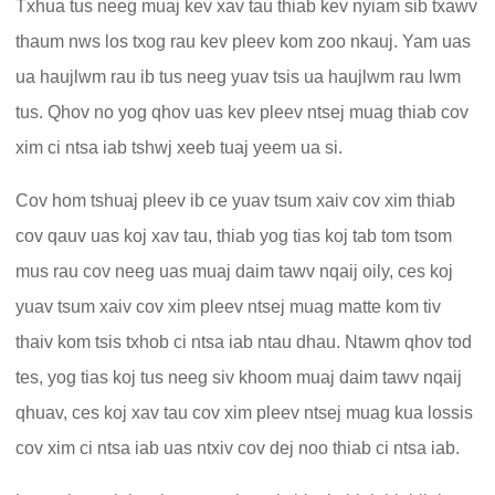
Txhua tus neeg muaj kev xav tau thiab kev nyiam sib txawv
thaum nws los txog rau kev pleev kom zoo nkauj. Yam uas
ua haujlwm rau ib tus neeg yuav tsis ua haujlwm rau lwm
tus. Qhov no yog qhov uas kev pleev ntsej muag thiab cov
xim ci ntsa iab tshwj xeeb tuaj yeem ua si.
Cov hom tshuaj pleev ib ce yuav tsum xaiv cov xim thiab
cov qauv uas koj xav tau, thiab yog tias koj tab tom tsom
mus rau cov neeg uas muaj daim tawv nqaij oily, ces koj
yuav tsum xaiv cov xim pleev ntsej muag matte kom tiv
thaiv kom tsis txhob ci ntsa iab ntau dhau. Ntawm qhov tod
tes, yog tias koj tus neeg siv khoom muaj daim tawv nqaij
qhuav, ces koj xav tau cov xim pleev ntsej muag kua lossis
cov xim ci ntsa iab uas ntxiv cov dej noo thiab ci ntsa iab.