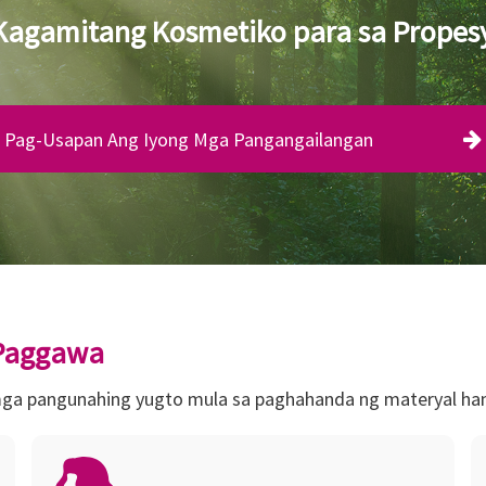
agamitang Kosmetiko para sa Propes
Pag-Usapan Ang Iyong Mga Pangangailangan
 Paggawa
 mga pangunahing yugto mula sa paghahanda ng materyal ha