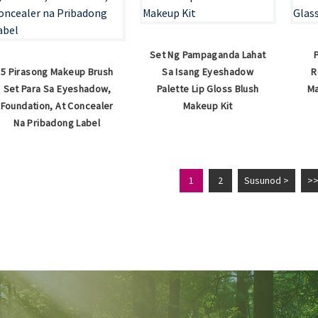
Set Ng Pampaganda Lahat
5 Pirasong Makeup Brush
Sa Isang Eyeshadow
R
Set Para Sa Eyeshadow,
Palette Lip Gloss Blush
Ma
Foundation, At Concealer
Makeup Kit
Na Pribadong Label
1
2
Susunod >
>