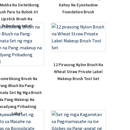
 Mukha Na Sintetikong
Kahoy Na Eyeshadow
ush Para Sa Buhok At
Foundation Brush
Lipstick Brush Na
Pribadong Label
12 Pirasong Nylon Brush Na
Wheat Straw Private Label
osmetikong Brush Na
Makeup Brush Tool Set
Pang-Blush Na Pang-
kmata Set Ng Mga Brush
Na Pang-Makeup Na
asadyang Pribadong
Label