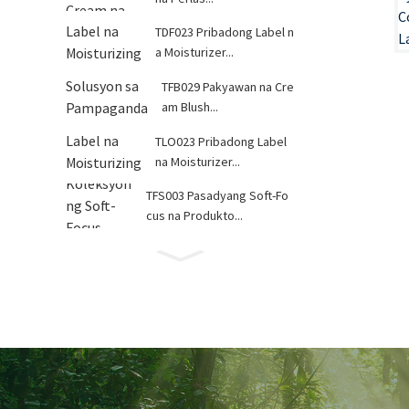
TDF023 Pribadong Label n
a Moisturizer...
TFB029 Pakyawan na Cre
am Blush...
TLO023 Pribadong Label
na Moisturizer...
TFS003 Pasadyang Soft-Fo
cus na Produkto...