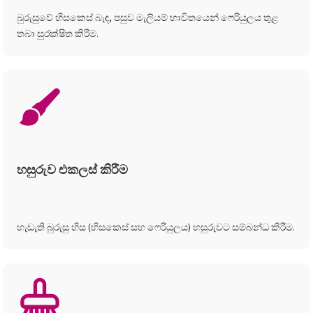
බුරුසුවේ හිසකෙස් බැඳ, පසුව මැලියම් භාවිතයෙන් ෆෙරියුලය තුළ
තබා සුරක්ෂිත කිරීම.
හසුරුව එකලස් කිරීම
හැඩැති බුරුසු හිස (හිසකෙස් සහ ෆෙරියුලය) හසුරුවට සම්බන්ධ කිරීම.