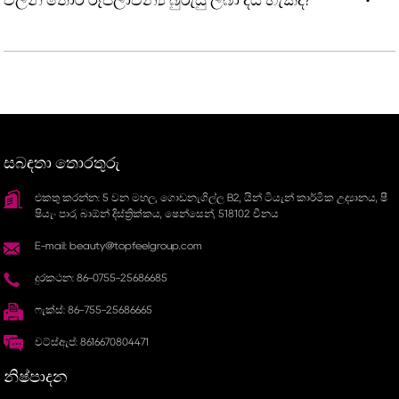
සබඳතා තොරතුරු
එකතු කරන්න: 5 වන මහල, ගොඩනැගිල්ල B2, යින් ටියැන් කාර්මික උද්‍යානය, ෂී
ෂියැං පාර, බාඕන් දිස්ත්‍රික්කය, ෂෙන්සෙන්, 518102 චීනය
E-mail: beauty@topfeelgroup.com
දුරකථන: 86-0755-25686685
ෆැක්ස්: 86-755-25686665
වට්ස්ඇප්: 8616670804471
නිෂ්පාදන