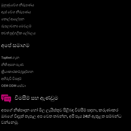
මුහුණු වේශ නිරූපණය
ඇස් වේශ නිරූපණය
තොල් ආලේපන
රූපලාවන්‍ය මෙවලම්
තවත් පුද්ගලික ලේබලය
අපේ සමාගම
Topfeel ගැන
නිති අසන පැණ
ක්‍රියාකාරකම්/ප්‍රදර්ශන
අභිරුචි විසඳුම්
OEM ODM සේවා
විමසීම් සහ ඇණවුම
අපගේ නිෂ්පාදන හෝ මිල ලැයිස්තුව පිළිබඳ විමසීම් සඳහා, කරුණාකර
ඔබගේ විද්‍යුත් තැපෑල අප වෙත තබන්න, අපි පැය 24ක් ඇතුළත සම්බන්ධ
වන්නෙමු.