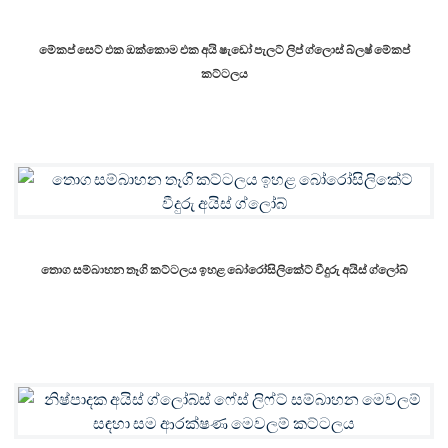
මේකප් සෙට් එක ඔක්කොම එක අයි ෂැඩෝ පැලට් ලිප් ග්ලොස් බ්ලෂ් මේකප්
කට්ටලය
තොග සම්බාහන තෑගි කට්ටලය ඉහළ බෝරෝසිලිකේට් වීදුරු අයිස් ග්ලෝබ්