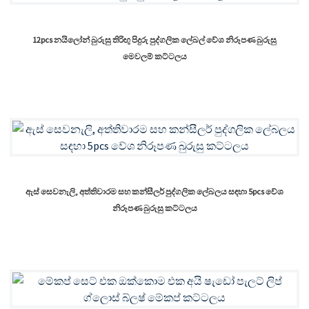
12pcs නයිලෝන් බුරුසු තිරිඟු පිදුරු පුද්ගලික ලේබල් වේශ නිරූපණ බුරුසු
මෙවලම් කට්ටලය
ඇස් සෙවනැලි, අත්තිවාරම සහ කන්සීලර් පුද්ගලික ලේබලය සඳහා 5pcs වේශ
නිරූපණ බුරුසු කට්ටලය