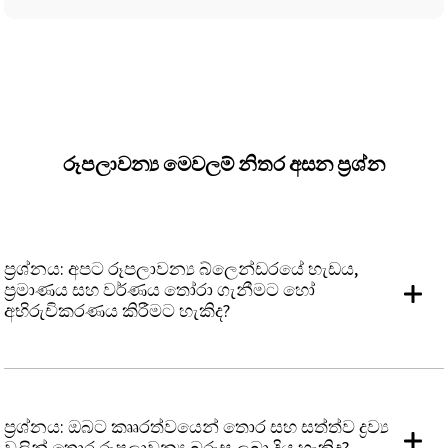
රූපලාවන්‍ය මෙවලම් නිතර අසන ප්‍රශ්න
ප්‍රශ්නය: අපට රූපලාවන්‍ය බ්ලෙන්ඩරයේ හැඩය,
ප්‍රමාණය සහ වර්ණය තෝරා ගැනීමට හෝ
අභිරුචිකරණය කිරීමට හැකිද?
ප්‍රශ්නය: ඔබට කෲරත්වයෙන් තොර සහ සත්ත්ව ද්‍රව්‍ය
වලින් තොර රූපලාවන්‍ය බුරුසු ලබා දිය හැකිද?