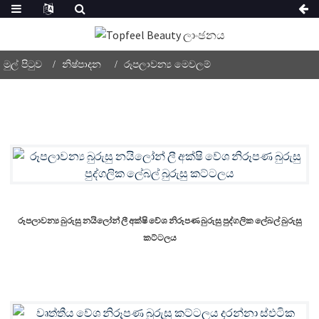
මුල් පිටුව
නිෂ්පාදන
රූපලාවන්‍ය මෙවලම්
රූපලාවන්‍ය බුරුසු නයිලෝන් ලී අක්ෂි වේශ නිරූපණ බුරුසු පුද්ගලික ලේබල් බුරුසු
කට්ටලය