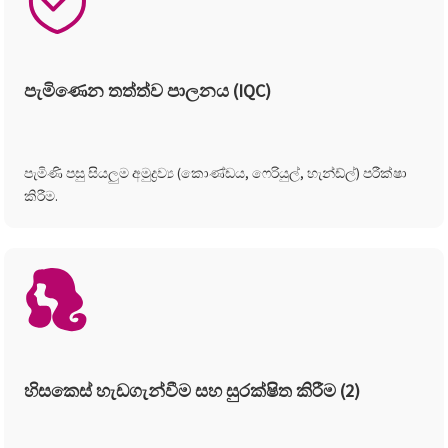
පැමිණෙන තත්ත්ව පාලනය (IQC)
පැමිණි පසු සියලුම අමුද්‍රව්‍ය (කොණ්ඩය, ෆෙරියුල්, හැන්ඩ්ල්) පරීක්ෂා
කිරීම.
හිසකෙස් හැඩගැන්වීම සහ සුරක්ෂිත කිරීම (2)