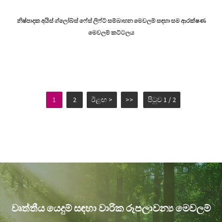
නිෂ්පාදක අයිස් ග්ලෝබ්ස් ෆේස් ලිෆ්ට් සම්බාහන මෙවලම් සඳහා සම ආරක්ෂණ
මෙවලම් කට්ටලය
1
2
ඊළඟ >
>>
පිටුව 1 / 2
වෘත්තීය යෙදුම් සඳහා වාරික රූපලාවන්‍ය මෙවලම්