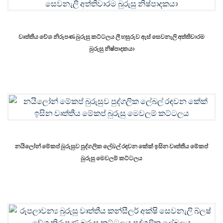
වෘත්තීය වේශ නිරූපණ බුරුසු කට්ටලය ලී හසුරුව ඇස් සෙවනැලි අත්තිවාරම
බුරුසු නිෂ්පාදකයා
නයිලෝන් මේකප් බුරුසුව පුද්ගලික ලේබල් රඳවන කේක් ඉසින වෘත්තීය මේකප්
බුරුසු මෙවලම් කට්ටලය