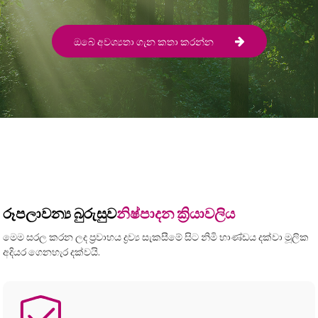
ඔබේ අවශ්‍යතා ගැන කතා කරන්න
රූපලාවන්‍ය බුරුසුව
නිෂ්පාදන ක්‍රියාවලිය
මෙම සරල කරන ලද ප්‍රවාහය ද්‍රව්‍ය සැකසීමේ සිට නිමි භාණ්ඩය දක්වා මූලික
අදියර ගෙනහැර දක්වයි.