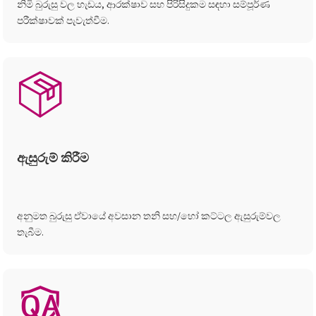
නිමි බුරුසු වල හැඩය, ආරක්ෂාව සහ පිරිසිදුකම සඳහා සම්පූර්ණ
පරීක්ෂාවක් පැවැත්වීම.
ඇසුරුම් කිරීම
අනුමත බුරුසු ඒවායේ අවසාන තනි සහ/හෝ කට්ටල ඇසුරුම්වල
තැබීම.