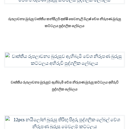
රූපලාවන්‍ය බුරුසු වෘත්තීය කන්සීලර් අක්ෂි සෙවනැලි බ්ලෂ් වේශ නිරූපණ බුරුසු
කට්ටලය පුද්ගලික ලේබලය
වෘත්තීය රූපලාවන්‍ය බුරුසුව ඇහිබැමි වේශ නිරූපණ බුරුසු කට්ටලය අභිරුචි
පුද්ගලික ලේබලය