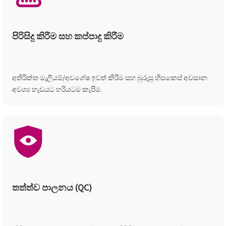
පිරිසිදු කිරීම සහ කප්පාදු කිරීම
අතිරික්ත මැලියම්/අවශේෂ ඉවත් කිරීම සහ බුරුසු හිසකෙස් අවසාන
අවශ්‍ය හැඩයට හරියටම කැපීම.
තත්ත්ව පාලනය (QC)