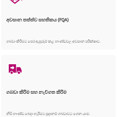
අවසාන තත්ත්ව සහතිකය (FQA)
ගබඩා කිරීමට පෙර ඇසුරුම් කළ භාණ්ඩවල අවසාන පරීක්ෂාව.
ගබඩා කිරීම සහ නැව්ගත කිරීම
නිමි භාණ්ඩ බෙදා හැරීමට සූදානම් ගබඩාවට ගෙන යාම.