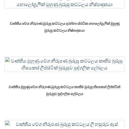
වෘත්තීය වේශ නිරූපණ බුරුසු කට්ටලය දරන්නා ස්ඵටික හොලෝග්‍රැෆික් මුහුණු
බුරුසු කට්ටලය නිෂ්පාදකයා
වෘත්තීය මුහුණු වේශ නිරූපණ බුරුසු කට්ටලය කෘතිම බුරුසු හිසකෙස් ලිප්ස්ටික්
බුරුසුව පුද්ගලික ලේබලය