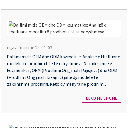
sh
Da
mi
nga admin më 25-01-03
O
Dallimi midis OEM dhe ODM kozmetike: Analizë e thelluar e
dh
modelit të prodhimit të të ndryshmeve Në industrinë e
O
kozmetikës, OEM (Prodhimi Origjinal i Pajisjeve) dhe ODM
ko
(Prodhimi Origjinal i Dizajnit) janë dy modele të
zakonshme prodhimi. Këto dy mënyra në prodhim...
An
e
LEXO MË SHUMË
th
e
mo