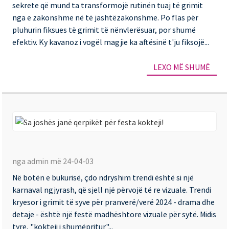
sekrete që mund ta transformojë rutinën tuaj të grimit
Pu
nga e zakonshme në të jashtëzakonshme. Po flas për
Fi
pluhurin fiksues të grimit të nënvlerësuar, por shumë
efektiv. Ky kavanoz i vogël magjie ka aftësinë t'ju fiksojë...
të
Gr
LEXO MË SHUMË
Sa
jo
nga admin më 24-04-03
ja
Në botën e bukurisë, çdo ndryshim trendi është si një
qe
karnaval ngjyrash, që sjell një përvojë të re vizuale. Trendi
pë
kryesor i grimit të syve për pranverë/verë 2024 - drama dhe
fe
detaje - është një festë madhështore vizuale për sytë. Midis
tyre, "kokteji i shumëpritur"...
kok