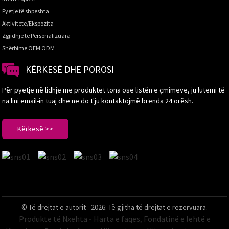
Pyetje të shpeshta
Aktivitete/Ekspozita
Zgjidhje të Personalizuara
Shërbime OEM ODM
KËRKESË DHE POROSI
Për pyetje në lidhje me produktet tona ose listën e çmimeve, ju lutemi të
na lini email-in tuaj dhe ne do t'ju kontaktojmë brenda 24 orësh.
Kërkesë >>
© Të drejtat e autorit - 2026: Të gjitha të drejtat e rezervuara.
Produkte të Nxehta
-
Harta e faqes
,
Fondatinë e lehtë e