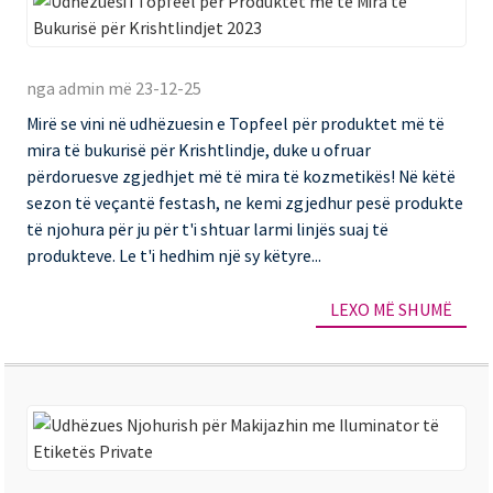
Ud
i
nga admin më 23-12-25
To
Mirë se vini në udhëzuesin e Topfeel për produktet më të
pë
mira të bukurisë për Krishtlindje, duke u ofruar
Pr
përdoruesve zgjedhjet më të mira të kozmetikës! Në këtë
m
sezon të veçantë festash, ne kemi zgjedhur pesë produkte
të njohura për ju për t'i shtuar larmi linjës suaj të
të
produkteve. Le t'i hedhim një sy këtyre...
Mi
të
LEXO MË SHUMË
Bu
pë
Kri
20
Ud
Nj