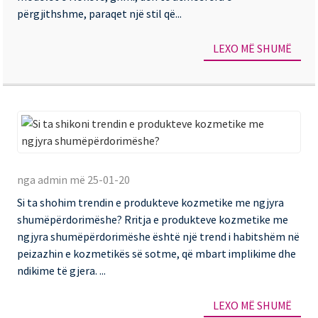
përgjithshme, paraqet një stil që...
ev
dh
LEXO MË SHUMË
am
ng
hi
dh
Si
la
ta
e
nga admin më 25-01-20
sh
sy
Si ta shohim trendin e produkteve kozmetike me ngjyra
tr
shumëpërdorimëshe? Rritja e produkteve kozmetike me
e
ngjyra shumëpërdorimëshe është një trend i habitshëm në
pr
peizazhin e kozmetikës së sotme, që mbart implikime dhe
ndikime të gjera. ...
ko
m
LEXO MË SHUMË
ng