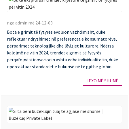
të
pr
Du
të
ek
nga admin më 24-12-03
të
tr
Bota e grimit të fytyrës evoluon vazhdimisht, duke
nd
kr
reflektuar ndryshimet në preferencat e konsumatorëve,
të
përparimet teknologjike dhe lëvizjet kulturore. Ndërsa
gr
kalojmë në vitin 2024, trendet e grimit të fytyrës
përqafojnë si inovacionin ashtu edhe individualitetin, duke
të
ripërcaktuar standardet e bukurisë në të gjithë globin. ...
fy
pë
LEXO MË SHUMË
vit
20
Si
ta