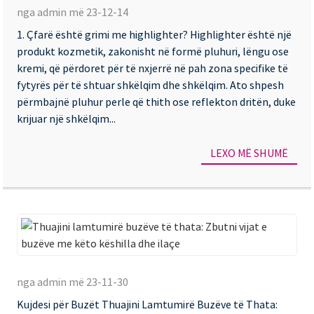
nga admin më 23-12-14
pë
1. Çfarë është grimi me highlighter? Highlighter është një
Ma
produkt kozmetik, zakonisht në formë pluhuri, lëngu ose
m
kremi, që përdoret për të nxjerrë në pah zona specifike të
Il
fytyrës për të shtuar shkëlqim dhe shkëlqim. Ato shpesh
përmbajnë pluhur perle që thith ose reflekton dritën, duke
të
krijuar një shkëlqim...
Et
Pr
LEXO MË SHUMË
Th
la
nga admin më 23-11-30
bu
Kujdesi për Buzët Thuajini Lamtumirë Buzëve të Thata:
të