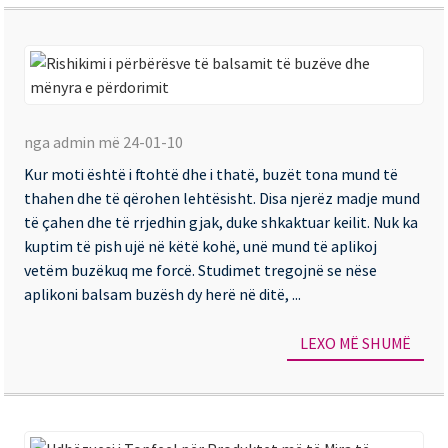
Ka
Ri
i
nga admin më 24-01-10
pë
Kur moti është i ftohtë dhe i thatë, buzët tona mund të
të
thahen dhe të qërohen lehtësisht. Disa njerëz madje mund
ba
të çahen dhe të rrjedhin gjak, duke shkaktuar keilit. Nuk ka
të
kuptim të pish ujë në këtë kohë, unë mund të aplikoj
vetëm buzëkuq me forcë. Studimet tregojnë se nëse
bu
aplikoni balsam buzësh dy herë në ditë, ...
dh
më
LEXO MË SHUMË
e
pë