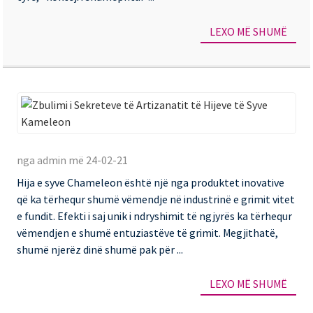
LEXO MË SHUMË
Zb
i
nga admin më 24-02-21
Se
Hija e syve Chameleon është një nga produktet inovative
të
që ka tërhequr shumë vëmendje në industrinë e grimit vitet
Ar
e fundit. Efekti i saj unik i ndryshimit të ngjyrës ka tërhequr
të
vëmendjen e shumë entuziastëve të grimit. Megjithatë,
shumë njerëz dinë shumë pak për ...
Hi
të
LEXO MË SHUMË
Sy