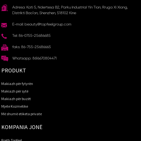
Adresa: Kati 5, Ndërtesa B2, Parku Industrial Yin Tian, ​​Rruga Xi Xiang,
Distrikti Bao'an, Shenzhen, 518102 Kinë
E-mail: beauty@topfeelgroup.com
Tel: 86-0755-25686685
faks: 86-755-25686665
Whatsapp: 8616670804471
PRODUKT
Makiazh për fytyrën
Makiazh për sytë
Makiazh për buzët
Mjete Kozmetike
Më shumë etiketa private
KOMPANIA JONË
Rreth Topfeel