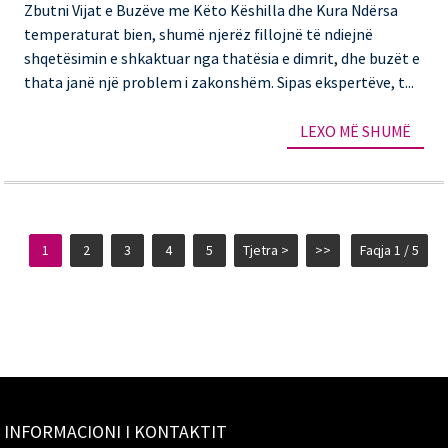
Zbutni Vijat e Buzëve me Këto Këshilla dhe Kura Ndërsa
th
temperaturat bien, shumë njerëz fillojnë të ndiejnë
Zb
shqetësimin e shkaktuar nga thatësia e dimrit, dhe buzët e
thata janë një problem i zakonshëm. Sipas ekspertëve, t...
vij
e
LEXO MË SHUMË
bu
m
kë
kës
1
2
3
4
5
Tjetra >
>>
Faqja 1 / 5
dh
ila
INFORMACIONI I KONTAKTIT