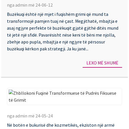
nga admin më 24-06-12
bë
Buzëkuqi është një mjet i fuqishëm grimi që mund ta
bu
transformojë pamjen tuaj në çast. Megjithatë, mbajtja e
tua
asaj ngjyre perfekte të buzëkuqit gjatë gjithë ditës mund
të
të jetë një sfidë. Pavarësisht nëse keni të bëni me njolla,
zbehje apo pupla, mbajtja e një ngjyre të përsosur
zg
buzëkuqi kërkon pak strategji. Ja ku janë...
m
sh
LEXO MË SHUMË
|
Bu
Pr
La
Zh
Fu
nga admin më 24-05-24
Tr
Në botën e bukurisë dhe kozmetikës, ekziston një armë
të