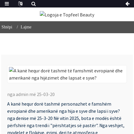
Shtëpi
Lajme
A
ka
nga admin më 25-03-20
he
A kanë hequr dorë tashmë personazhet e famshëm
do
evropianë dhe amerikanë nga hija e syve dhe lapsi i syve?
ta
nga denise më 25-3-20 Në vitin 2025, bota e modës është
të
përfshirë nga trendi i "përshtatjes së pastër". Nga veshjet,
modelet e flokëve, grimi, deri te atmosfera e
fa