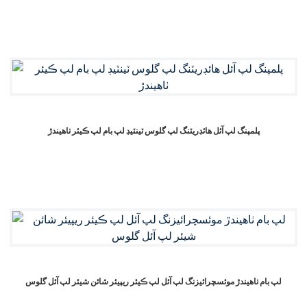
پلمپنگ لپ آئل هائڊريٽنگ لپ گلوس ٽينٽيڊ لپ بام لپ ڪيئر ٺاهيندڙ
لپ بام ٺاهيندڙ موئسچرائيزنگ لپ آئل لپ ڪيئر ريپيئر شائن شيئر لپ آئل گلوس