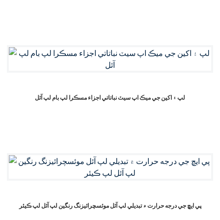
لپ ۽ اکين جي ميڪ اپ سيٽ نباتاتي اجزاء مسڪرا لپ بام لپ آئل
پي ايڇ جي درجه حرارت ۾ تبديلي لپ آئل موئسچرائيزنگ رنگين لپ آئل لپ ڪيئر