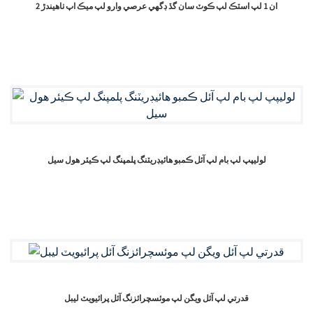
2 ان 1 لپ اسٽڪ لپ ڪوٽ سان گڏ ڊگهي عرصي وارو لپ ميڪ اپ ٺاهيندڙ
لوليپپ لپ بام لپ آئل ڪمبو هائيڊريٽنگ پلمپنگ لپ ڪيئر هول سيل
قدرتي لپ آئل ويگن لپ موئسچرائزنگ آئل پرائيويٽ ليبل