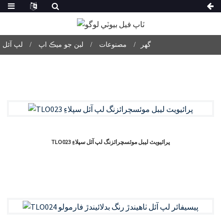
گھر
مصنوعات
لبن جو ميڪ اپ
لپ آئل
TLO023 پرائيويٽ ليبل موئسچرائزنگ لپ آئل سپلاءِ