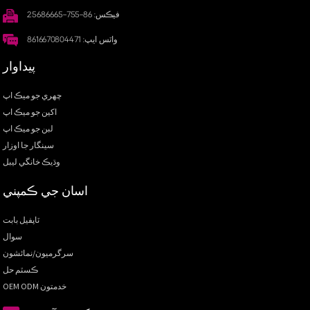
فيڪس: 86-755-25686665
واٽس ايپ: 8616670804471
پيداوار
چهري جو ميڪ اپ
اکين جو ميڪ اپ
لبن جو ميڪ اپ
سينگار جا اوزار
وڌيڪ خانگي ليبل
اسان جي ڪمپني
ٽاپفيل بابت
سوال
سرگرميون/نمائشون
ڪسٽم حل
OEM ODM خدمتون