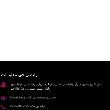
رابطي جي معلومات
شامل ڪريو: پنجين منزل، بلڊنگ بي 2، ين ٽيان انڊسٽريل پارڪ، شي شيانگ روڊ،
باؤآن ضلعو، شينزين، 518102 چين
E-mail: beauty@topfeelgroup.com
ٽيليفون: 86-0755-25686685