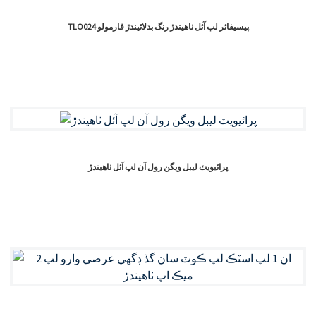
TLO024 پيسيفائر لپ آئل ٺاهيندڙ رنگ بدلائيندڙ فارمولو
پرائيويٽ ليبل ويگن رول آن لپ آئل ٺاهيندڙ