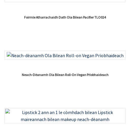
Foirmle Atharrachaidh Dath Ola Bilean Pacifier TLO024
Neach-Dèanamh Ola Bilean Roll-On Vegan Prìobhaideach