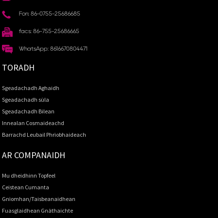
Fòn: 86-0755-25686685
facs: 86-755-25686665
WhatsApp: 8616670804471
TORADH
Sgeadachadh Aghaidh
Sgeadachadh sùla
Sgeadachadh Bilean
Innealan Cosmaideachd
Barrachd Leubail Phrìobhaideach
AR COMPANAIDH
Mu dheidhinn Topfeel
Ceistean Cumanta
Gnìomhan/Taisbeanaidhean
Fuasglaidhean Gnàthaichte