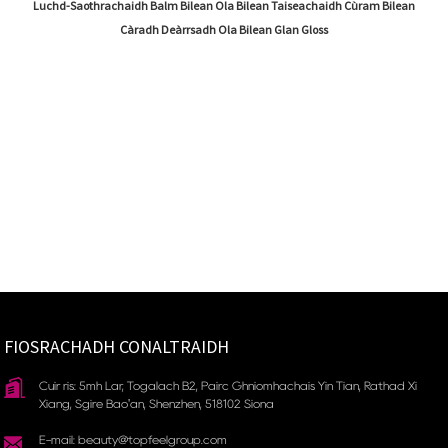
Luchd-Saothrachaidh Balm Bilean Ola Bilean Taiseachaidh Cùram Bilean
Càradh Deàrrsadh Ola Bilean Glan Gloss
FIOSRACHADH CONALTRAIDH
Cuir ris: 5mh Làr, Togalach B2, Pàirc Ghnìomhachais Yin Tian, ​​Rathad Xi
Xiang, Sgìre Bao'an, Shenzhen, 518102 Sìona
E-mail: beauty@topfeelgroup.com