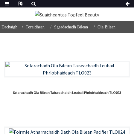
Dachaigh
Toraidhean
Sgeadachadh Bilean
Ola Bilean
Solarachadh Ola Bilean Taiseachaidh Leubail Phrìobhaideach TLO023