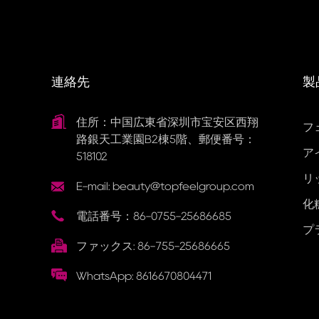
連絡先
製
住所：中国広東省深圳市宝安区西翔
フ
路銀天工業園B2棟5階、郵便番号：
ア
518102
リ
E-mail: beauty@topfeelgroup.com
化
電話番号：86-0755-25686685
プ
ファックス: 86-755-25686665
WhatsApp: 8616670804471