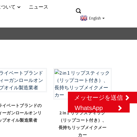
について
ニュース
English
メッセージを送信
ライベートブランドの
WhatsApp
ィーガンロールオンリ
2 In 1 リップスティック
ップオイル製造業者
（リップコート付き）、
長持ちリップメイクメー
カー