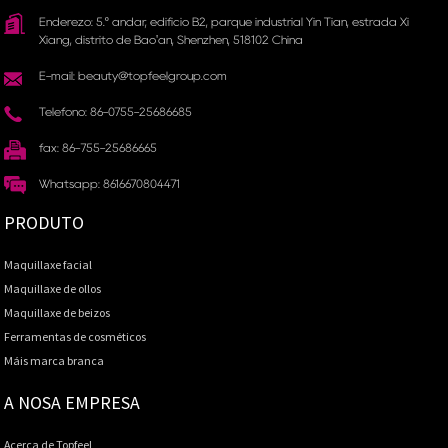
Enderezo: 5.º andar, edificio B2, parque industrial Yin Tian, ​​estrada Xi
Xiang, distrito de Bao'an, Shenzhen, 518102 China
E-mail: beauty@topfeelgroup.com
Teléfono: 86-0755-25686685
fax: 86-755-25686665
Whatsapp: 8616670804471
PRODUTO
Maquillaxe facial
Maquillaxe de ollos
Maquillaxe de beizos
Ferramentas de cosméticos
Máis marca branca
A NOSA EMPRESA
Acerca de Topfeel