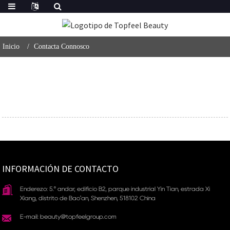
Inicio
Contacta Connosco
INFORMACIÓN DE CONTACTO
Enderezo: 5.º andar, edificio B2, parque industrial Yin Tian, ​​estrada Xi
Xiang, distrito de Bao'an, Shenzhen, 518102 China
E-mail: beauty@topfeelgroup.com