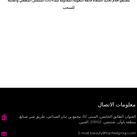
مصنعو أقلام تحديد الشفاه فائقة النعومة المقاومة للماء ذات الملمس المطفي والقابلة
للسحب
معلومات الاتصال
العنوان: الطابق الخامس، المبنى B2، مجمع ين تيان الصناعي، طريق شي شيانغ،
منطقة باوآن، شنتشن، 518102، الصين
E-mail: beauty@topfeelgroup.com