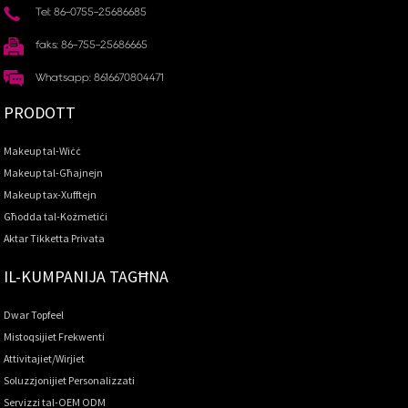
Tel: 86-0755-25686685
faks: 86-755-25686665
Whatsapp: 8616670804471
PRODOTT
Makeup tal-Wiċċ
Makeup tal-Għajnejn
Makeup tax-Xufftejn
Għodda tal-Kożmetiċi
Aktar Tikketta Privata
IL-KUMPANIJA TAGĦNA
Dwar Topfeel
Mistoqsijiet Frekwenti
Attivitajiet/Wirjiet
Soluzzjonijiet Personalizzati
Servizzi tal-OEM ODM