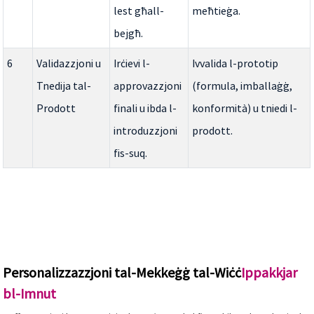
lest għall-
meħtieġa.
bejgħ.
6
Validazzjoni u
Irċievi l-
Ivvalida l-prototip
Tnedija tal-
approvazzjoni
(formula, imballaġġ,
Prodott
finali u ibda l-
konformità) u tniedi l-
introduzzjoni
prodott.
fis-suq.
Personalizzazzjoni tal-Mekkeġġ tal-Wiċċ
Ippakkjar
bl-Imnut