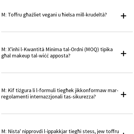
M: Toffru għażliet vegani u ħielsa mill-krudeltà?
M: X'inhi l-Kwantità Minima tal-Ordni (MOQ) tipika
għal makeup tal-wiċċ apposta?
M: Kif tiżgura li l-formuli tiegħek jikkonformaw mar-
regolamenti internazzjonali tas-sikurezza?
M: Nista' nipprovdi l-ippakkjar tiegħi stess, jew toffru