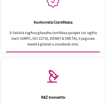
Konformità Ċċertifikata
Il-faċilità tagħna għandha ċertifikazzjonijiet tal-ogħla
livell (GMPC, ISO 22716, DISNEY & SMETA), li jiżguraw
kwalità globali u standards etiċi.
R&Ż Innovattiv