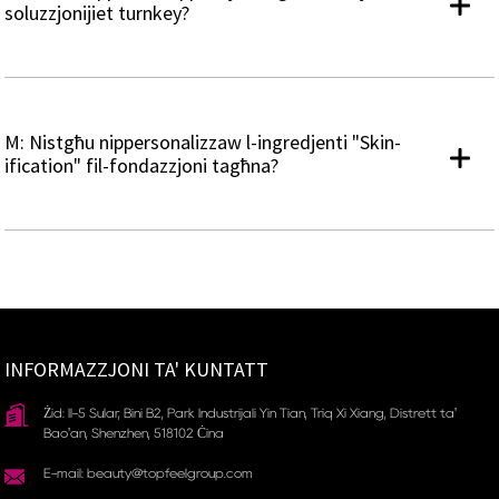
soluzzjonijiet turnkey?
M: Nistgħu nippersonalizzaw l-ingredjenti "Skin-
ification" fil-fondazzjoni tagħna?
INFORMAZZJONI TA' KUNTATT
Żid: Il-5 Sular, Bini B2, Park Industrijali Yin Tian, ​​Triq Xi Xiang, Distrett ta'
Bao'an, Shenzhen, 518102 Ċina
E-mail: beauty@topfeelgroup.com