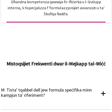
Għandna kompetenza qawwija fir-Riċerka u l-Iżvilupp
interna, li tispeċjalizza f'formulazzjonijiet avvanzati u ta'
Sbuħija Nadifa.
Mistoqsijiet Frekwenti dwar il-Mejkapp tal-Wiċċ
M: Tista' tqabbel dell jew formula speċifika minn
kampjun ta' riferiment?