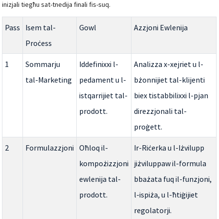
inizjali tiegħu sat-tnedija finali fis-suq.
Pass
Isem tal-
Gowl
Azzjoni Ewlenija
Proċess
1
Sommarju
Iddefinixxi l-
Analizza x-xejriet u l-
tal-Marketing
pedament u l-
bżonnijiet tal-klijenti
istqarrijiet tal-
biex tistabbilixxi l-pjan
prodott.
direzzjonali tal-
proġett.
2
Formulazzjoni
Oħloq il-
Ir-Riċerka u l-Iżvilupp
kompożizzjoni
jiżviluppaw il-formula
ewlenija tal-
bbażata fuq il-funzjoni,
prodott.
l-ispiża, u l-ħtiġijiet
regolatorji.