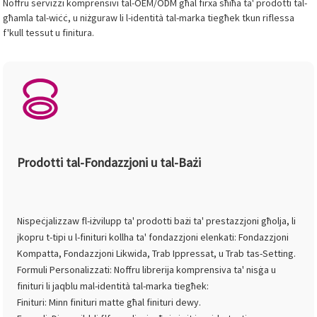
Noffru servizzi komprensivi tal-OEM/ODM għal firxa sħiħa ta' prodotti tal-
għamla tal-wiċċ, u niżguraw li l-identità tal-marka tiegħek tkun riflessa
f'kull tessut u finitura.
Prodotti tal-Fondazzjoni u tal-Bażi
Nispeċjalizzaw fl-iżvilupp ta' prodotti bażi ta' prestazzjoni għolja, li
jkopru t-tipi u l-finituri kollha ta' fondazzjoni elenkati: Fondazzjoni
Kompatta, Fondazzjoni Likwida, Trab Ippressat, u Trab tas-Setting.
Formuli Personalizzati: Noffru librerija komprensiva ta' nisġa u
finituri li jaqblu mal-identità tal-marka tiegħek:
Finituri: Minn finituri matte għal finituri dewy.