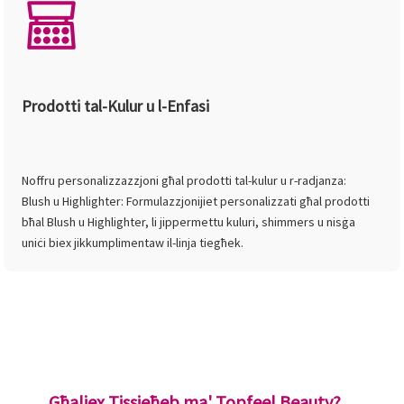
Prodotti tal-Kulur u l-Enfasi
Noffru personalizzazzjoni għal prodotti tal-kulur u r-radjanza:
Blush u Highlighter: Formulazzjonijiet personalizzati għal prodotti
bħal Blush u Highlighter, li jippermettu kuluri, shimmers u nisġa
uniċi biex jikkumplimentaw il-linja tiegħek.
Għaliex Tissieħeb ma' Topfeel Beauty?