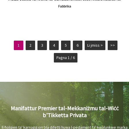
Fabbrika
1
2
3
4
5
6
Li jmiss >
>>
Paġna 1 / 6
Manifattur Premier tal-Mekkaniżmu tal-Wiċċ
b'Tikketta Privata
Il-ħolqien ta' karnaġġjon bla difetti huwa l-pedament ta' kwalunkwe marka