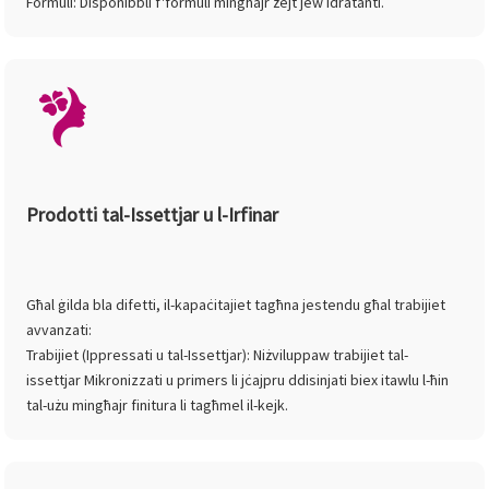
Formuli: Disponibbli f'formuli mingħajr żejt jew idratanti.
Prodotti tal-Issettjar u l-Irfinar
Għal ġilda bla difetti, il-kapaċitajiet tagħna jestendu għal trabijiet
avvanzati:
Trabijiet (Ippressati u tal-Issettjar): Niżviluppaw trabijiet tal-
issettjar Mikronizzati u primers li jċajpru ddisinjati biex itawlu l-ħin
tal-użu mingħajr finitura li tagħmel il-kejk.