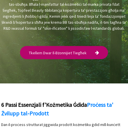
tas-sbuħija. Bħala l-manifattur tal-kożmetiċi tal-marka privata fdat
tiegħek, Topfeel Beauty tibbilanċja kopertura ta' prestazzjoni għolja ma'
ingredjenti li jħobbu l-ġilda. Kemm jekk qed tniedi linja ta' fondazzjonijiet
likwidi b'kopertura sħiħa jew krema BB tas-sbuħija nadifa, it-tim tagħna ta'
R&D iwassal formuli ta' "skin-ification" li jissodisfaw l-istandards globali.
Tkellem Dwar Il-Bżonnijiet Tiegħek
6 Passi Essenzjali f'Kożmetika Ġdida
Proċess ta'
Żvilupp tal-Prodott
Dan il-proċess strutturat jiggwida prodott kożmetiku ġdid mill-kunċett