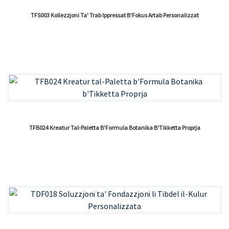
TFS003 Kollezzjoni Ta' Trab Ippressat B'Fokus Artab Personalizzat
TFB024 Kreatur Tal-Paletta B'Formula Botanika B'Tikketta Proprja