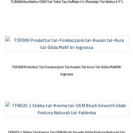
TLB006 Manifattur OEM Tat-Tafal Tax-Xufftejn U L-Ħaddejn Tal-Bellus 2-F'1
TDF009 Produttur Tal-Fondazzjoni Tal-Kuxxin Tal-Kura Tal-Ġilda Ħafif Bl-
Ingrossa
TFB025-1 Stikka Tal-Krema Tal-OEM Blush Smooth Glide Finitura Naturali Tal-