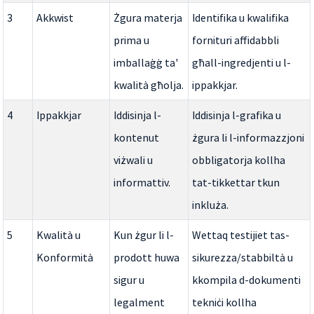
3
Akkwist
Żgura materja
Identifika u kwalifika
prima u
fornituri affidabbli
imballaġġ ta'
għall-ingredjenti u l-
kwalità għolja.
ippakkjar.
4
Ippakkjar
Iddisinja l-
Iddisinja l-grafika u
kontenut
żgura li l-informazzjoni
viżwali u
obbligatorja kollha
informattiv.
tat-tikkettar tkun
inkluża.
5
Kwalità u
Kun żgur li l-
Wettaq testijiet tas-
Konformità
prodott huwa
sikurezza/stabbiltà u
sigur u
kkompila d-dokumenti
legalment
tekniċi kollha