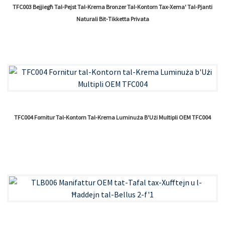
TFC003 Bejjiegħ Tal-Pejst Tal-Krema Bronzer Tal-Kontorn Tax-Xema' Tal-Pjanti
Naturali Bit-Tikketta Privata
TFC004 Fornitur Tal-Kontorn Tal-Krema Luminuża B'Użi Multipli OEM TFC004